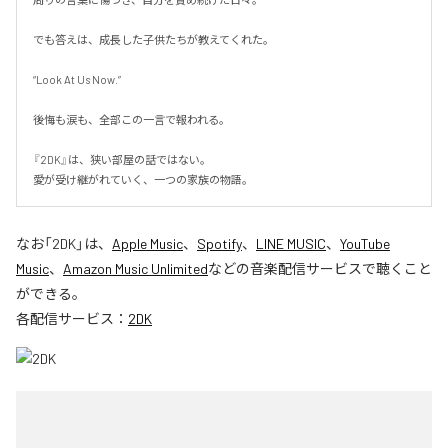
でも答えは、成長した子供たちが教えてくれた。

“Look At Us Now.”

後悔も涙も、全部この一言で報われる。

『2DK』は、狭い部屋の話ではない。

愛が受け継がれていく、一つの家族の物語。
なお「
2DK
」は、
Apple Music
、
Spotify
、
LINE MUSIC
、
YouTube
Music
、
Amazon Music Unlimited
などの音楽配信サービスで聴くこと
ができる。
各配信サービス：
2DK