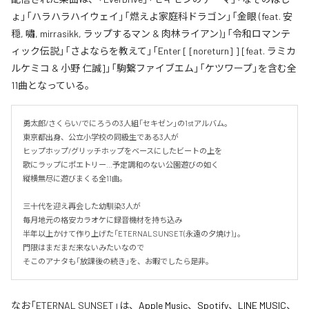
ょ」「ハラハラハイウェイ」「燃えよ家庭科ドラゴン」「金眼 (feat. 安
穏, 嘯, mirrasikk, ラップするマン & 肉林ライアン)」「令和ロマンテ
ィック伝説」「さよならを教えて」「Enter [ [noreturn] ] [feat. ラミカ
ルケミコ & 小野 仁誠]」「駒繋ファイブエム」「ケツワープ」を含む全
11曲となっている。
勇太郎/さくらい/でにろうの3人組「セキゼン」の1stアルバム。

東京都出身、公立小学校の同級生である3人が

ヒップホップ/グリッチホップをベースにしたビートの上を

歌にラップにポエトリー…予定調和のない公園遊びの如く

縦横無尽に遊びまくる全11曲。

三十代を迎え再会した幼馴染3人が

毎月地元の格安カラオケに録音機材を持ち込み

半年以上かけて作り上げた「ETERNAL SUNSET(永遠の夕焼け)」。

門限はまだまだ来ないみたいなので

そこのアナタも「放課後の続き」を、お暇でしたら是非。
なお「
ETERNAL SUNSET
」は、
Apple Music
、
Spotify
、
LINE MUSIC
、