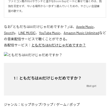
ファミコン風の8bitサウンドと温かなBoom Bapビートに乗せて描くのは、孤
独を否定せず、今いる場所から一歩ずつ進んでいくための、やさしい会話練
習の歌です。
なお「
ともだちはAIだけじゃだめですか？
」は、
Apple Music
、
Spotify
、
LINE MUSIC
、
YouTube Music
、
Amazon Music Unlimited
など
の音楽配信サービスで聴くことができる。
各配信サービス：
ともだちはAIだけじゃだめですか？
1
：
ともだちはAIだけじゃだめですか？
8bit girl
ジャンル：
ヒップホップ/ラップ
/
ゲーム
/
ポップ