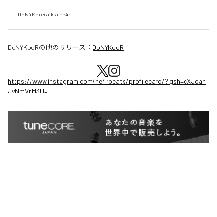
DoNYKooR a.k.a ne4r
DoNYKooR
の他のリリース：
DoNYKooR
https://www.instagram.com/ne4rbeats/profilecard/?igsh=cXJoan
JvNmVnM3U=