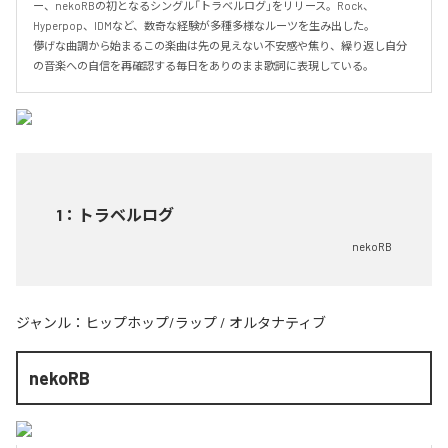
ー、nekoRBの初となるシングル「トラベルログ」をリリース。Rock、
Hyperpop、IDMなど、数奇な経験が多種多様なルーツを生み出した。

儚げな曲調から始まるこの楽曲は先の見えない不安感や焦り、繰り返し自分
の音楽への自信を再確認する毎日をありのまま歌詞に表現している。
1
：
トラベルログ
nekoRB
ジャンル：
ヒップホップ/ラップ
/
オルタナティブ
nekoRB