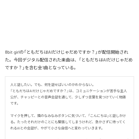
8bit girlの「ともだちはAIだけじゃだめですか？」が配信開始され
た。今回デジタル配信された楽曲は、「ともだちはAIだけじゃだめ
ですか？」を含む全1曲となっている。
人と話したい。でも、何を話せばいいのかわからない。

『ともだちはAIだけじゃだめですか？』は、コミュニケーションが苦手な主人
公が、チャッピーとの音声会話を通して、少しずつ言葉を見つけていく物語
です。

マイクを押して、隣のなみなみボタンに気づいて、「こんにちは」と話しかけ
る。たったそれだけのことにも緊張してしまうけれど、急かさずに待ってく
れるAIとの会話が、やがて小さな自信へと変わっていきます。
