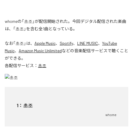
whomeの「초조」が配信開始された。今回デジタル配信された楽曲
は、「초조」を含む全1曲となっている。
なお「
초조
」は、
Apple Music
、
Spotify
、
LINE MUSIC
、
YouTube
Music
、
Amazon Music Unlimited
などの音楽配信サービスで聴くこと
ができる。
各配信サービス：
초조
1
：
초조
whome