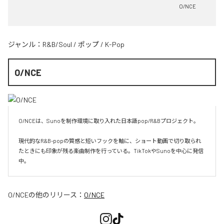
O/NCE
ジャンル：
R&B/Soul
/
ポップ
/
K-Pop
O/NCE
O/NCEは、Sunoを制作環境に取り入れた日本語pop/R&Bプロジェクト。

現代的なR&B-popの質感と短いフックを軸に、ショート動画で切り取られ
たときにも印象が残る楽曲制作を行っている。TikTokやSunoを中心に発信
O/NCE
の他のリリース：
O/NCE