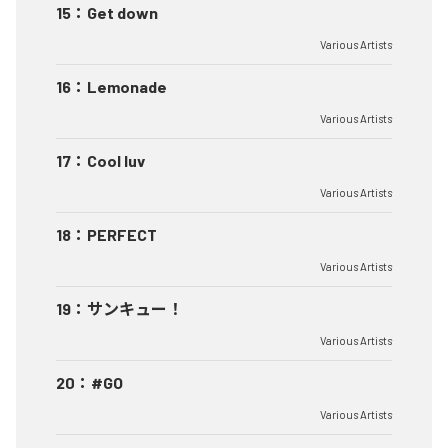
15
：
Get down
Various Artists
16
：
Lemonade
Various Artists
17
：
Cool luv
Various Artists
18
：
PERFECT
Various Artists
19
：
サンキュー！
Various Artists
20
：
#GO
Various Artists