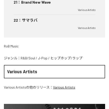
21
：
Brand New Wave
Various Artists
22
：
サマラバ
Various Artists
RoB Music
ジャンル：
R&B/Soul
/
J-Pop
/
ヒップホップ/ラップ
Various Artists
Various Artists
の他のリリース：
Various Artists