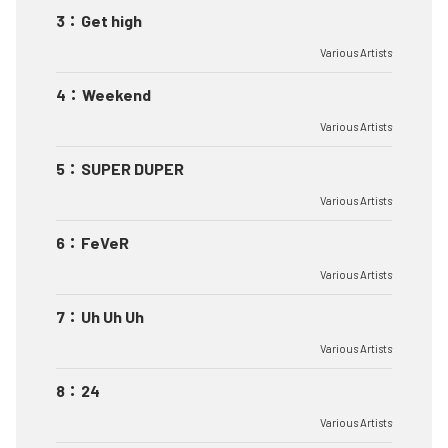
3
：
Get high
Various Artists
4
：
Weekend
Various Artists
5
：
SUPER DUPER
Various Artists
6
：
FeVeR
Various Artists
7
：
Uh Uh Uh
Various Artists
8
：
24
Various Artists