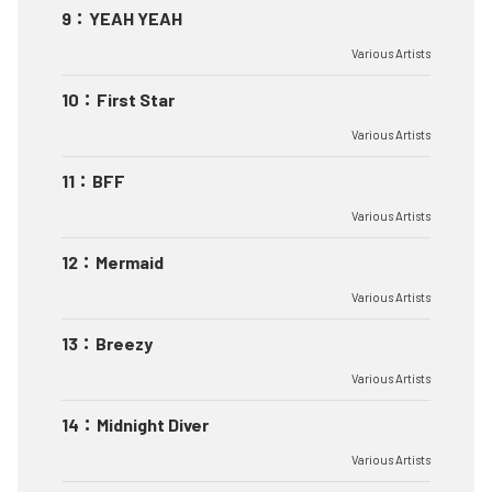
9
：
YEAH YEAH
Various Artists
10
：
First Star
Various Artists
11
：
BFF
Various Artists
12
：
Mermaid
Various Artists
13
：
Breezy
Various Artists
14
：
Midnight Diver
Various Artists