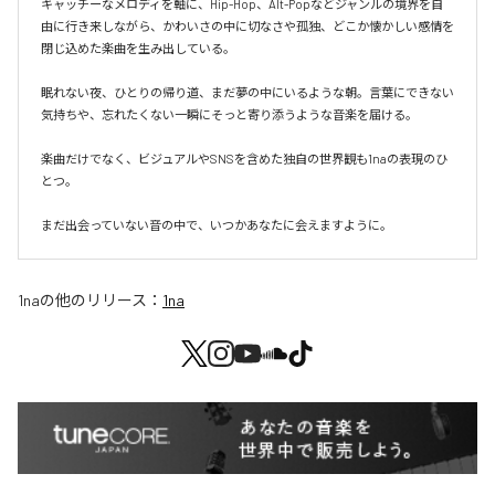
キャッチーなメロディを軸に、Hip-Hop、Alt-Popなどジャンルの境界を自
由に行き来しながら、かわいさの中に切なさや孤独、どこか懐かしい感情を
閉じ込めた楽曲を生み出している。

眠れない夜、ひとりの帰り道、まだ夢の中にいるような朝。言葉にできない
気持ちや、忘れたくない一瞬にそっと寄り添うような音楽を届ける。

楽曲だけでなく、ビジュアルやSNSを含めた独自の世界観も1naの表現のひ
とつ。

まだ出会っていない音の中で、いつかあなたに会えますように。
1na
の他のリリース：
1na