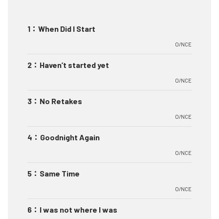
1
：
When Did I Start
O/NCE
2
：
Haven’t started yet
O/NCE
3
：
No Retakes
O/NCE
4
：
Goodnight Again
O/NCE
5
：
Same Time
O/NCE
6
：
I was not where I was