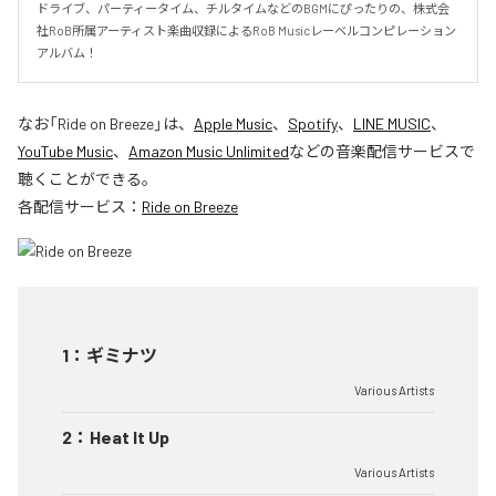
ドライブ、パーティータイム、チルタイムなどのBGMにぴったりの、株式会
社RoB所属アーティスト楽曲収録によるRoB Musicレーベルコンピレーション
アルバム！
なお「
Ride on Breeze
」は、
Apple Music
、
Spotify
、
LINE MUSIC
、
YouTube Music
、
Amazon Music Unlimited
などの音楽配信サービスで
聴くことができる。
各配信サービス：
Ride on Breeze
1
：
ギミナツ
Various Artists
2
：
Heat It Up
Various Artists