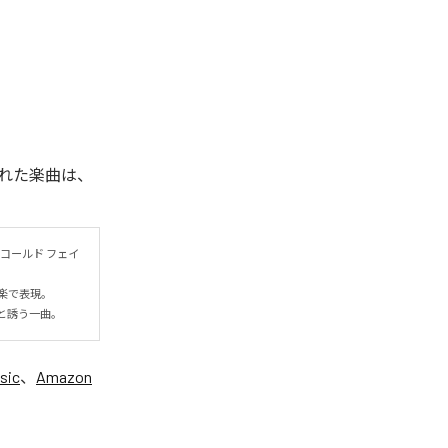
れた楽曲は、
コールド フェイ
表現。

と誘う一曲。
sic
、
Amazon