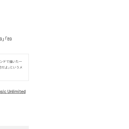
「89
ウンドで描いた一
方だよ」というメ
ic Unlimited