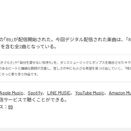
「89」が配信開始された。今回デジタル配信された楽曲は、「89」
ntal)」を含む全2曲となっている。
生きづらさ」や「自分を愛せない気持ち」を、ダンスミュージックとポップスを融合させたサ
感のあるビートと繊細な歌詞が交差し、苦しさの中にも小さな希望を見つけ出していく。 「味
にそっと寄り添う作品です。
Apple Music
、
Spotify
、
LINE MUSIC
、
YouTube Music
、
Amazon Mus
信サービスで聴くことができる。
ス：
89