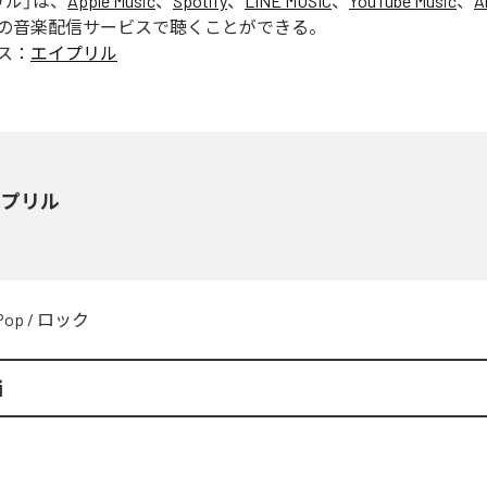
リル
」は、
Apple Music
、
Spotify
、
LINE MUSIC
、
YouTube Music
、
A
の音楽配信サービスで聴くことができる。
ス：
エイプリル
イプリル
Pop
/
ロック
i