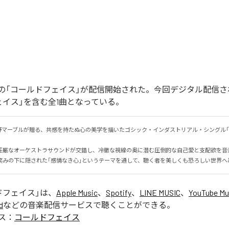
の「コールドフェイス」が配信開始された。今回デジタル配信さ
ェイス」を含む全1曲となっている。
野マーブルが贈る、共感を持たぬ心の美学を描いたゴシック・インダストリアル・シングル「
荘厳なオーケストラサウンドが交錯し、冷徹な視線の奥に潜む圧倒的な自己愛と支配欲を音楽で
笑みの下に隠された「感情なき心」というテーマを通して、聴く者を美しくも恐ろしい世界へ
ドフェイス
」は、
Apple Music
、
Spotify
、
LINE MUSIC
、
YouTube Mu
d
などの音楽配信サービスで聴くことができる。
ス：
コールドフェイス