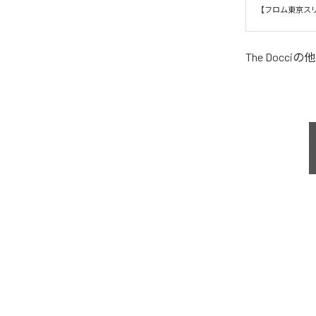
【フロム東京ス
The Docci
の他