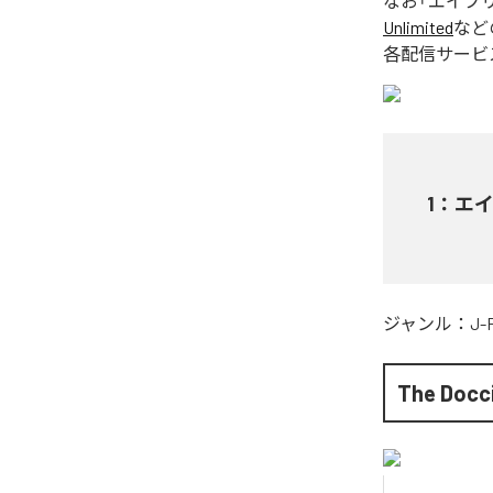
なお「
エイプ
Unlimited
など
各配信サービ
1
：
エ
ジャンル：
J-
The Docc