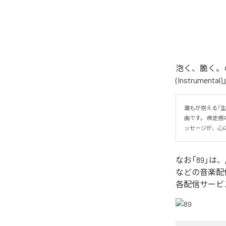
泡く、脆く。の
(Instrume
誰もが抱える「
曲です。 疾走
ッセージが、心
なお「
89
」は、
などの音楽配
各配信サービ