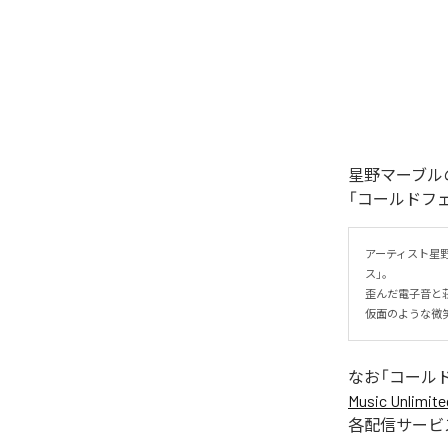
星野マーブル
「コールドフ
アーティスト星
ス」。

歪んだ電子音と
仮面のような微
なお「
コール
Music Unlimite
各配信サービ