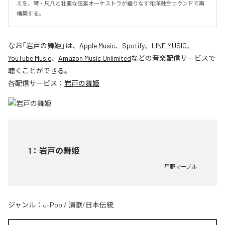
えを、琴・尺八と壮麗な弦楽オーケストラが織りなす和洋融合サウンドで再
構築する。
なお「
岩戸の舞姫
」は、
Apple Music
、
Spotify
、
LINE MUSIC
、
YouTube Music
、
Amazon Music Unlimited
などの音楽配信サービスで
聴くことができる。
各配信サービス：
岩戸の舞姫
1
：
岩戸の舞姫
星野マーブル
ジャンル：
J-Pop
/
演歌/日本伝統