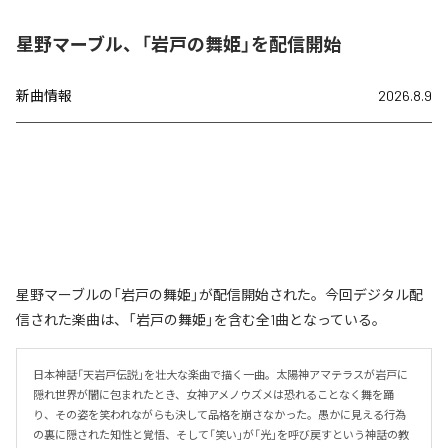
星野マーブル、「岩戸の舞姫」を配信開始
新曲情報
2026.8.9
星野マーブルの「岩戸の舞姫」が配信開始された。今回デジタル配
信された楽曲は、「岩戸の舞姫」を含む全1曲となっている。
日本神話「天岩戸伝説」を壮大な楽曲で描く一曲。太陽神アマテラスが岩戸に
隠れ世界が闇に包まれたとき、女神アメノウズメは恐れることなく舞を踊
り、その姿を笑われながらも決して品格を崩さなかった。愚かに見える行為
の裏に隠された知性と覚悟、そして「笑い」が「光」を呼び戻すという神話の教