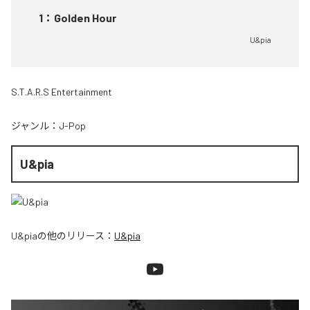
1
：
Golden Hour
U&pia
S.T.A.R.S Entertainment
ジャンル：
J-Pop
U&pia
U&pia
の他のリリース：
U&pia