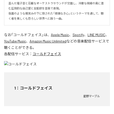
歪んだ電子音と荘厳なオーケストラサウンドが交錯し、冷徹な視線の奥に潜
む圧倒的な自己愛と支配欲を音楽で表現。

仮面のような微笑みの下に隠された「感情なき心」というテーマを通して、聴
く者を美しくも恐ろしい世界へと誘う一曲。
なお「
コールドフェイス
」は、
Apple Music
、
Spotify
、
LINE MUSIC
、
YouTube Music
、
Amazon Music Unlimited
などの音楽配信サービスで
聴くことができる。
各配信サービス：
コールドフェイス
1
：
コールドフェイス
星野マーブル