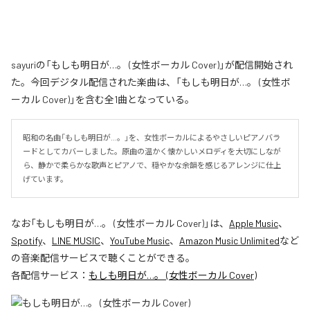
sayuriの「もしも明日が…。 (女性ボーカル Cover)」が配信開始され
た。今回デジタル配信された楽曲は、「もしも明日が…。 (女性ボ
ーカル Cover)」を含む全1曲となっている。
昭和の名曲「もしも明日が…。」を、女性ボーカルによるやさしいピアノバラ
ードとしてカバーしました。原曲の温かく懐かしいメロディを大切にしなが
ら、静かで柔らかな歌声とピアノで、穏やかな余韻を感じるアレンジに仕上
げています。
なお「
もしも明日が…。 (女性ボーカル Cover)
」は、
Apple Music
、
Spotify
、
LINE MUSIC
、
YouTube Music
、
Amazon Music Unlimited
など
の音楽配信サービスで聴くことができる。
各配信サービス：
もしも明日が…。 (女性ボーカル Cover)