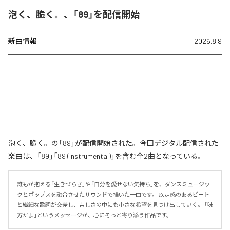
泡く、脆く。、「89」を配信開始
新曲情報
2026.8.9
泡く、脆く。の「89」が配信開始された。今回デジタル配信された
楽曲は、「89」「89 (Instrumental)」を含む全2曲となっている。
誰もが抱える「生きづらさ」や「自分を愛せない気持ち」を、ダンスミュージッ
クとポップスを融合させたサウンドで描いた一曲です。 疾走感のあるビート
と繊細な歌詞が交差し、苦しさの中にも小さな希望を見つけ出していく。 「味
方だよ」というメッセージが、心にそっと寄り添う作品です。