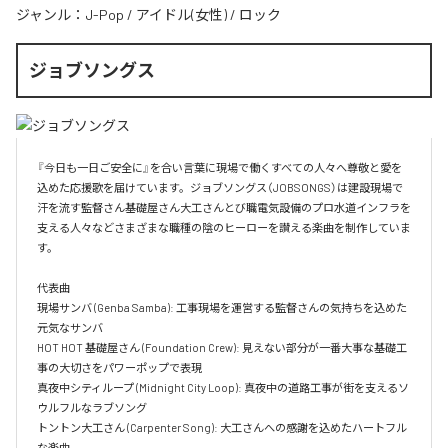
ジャンル：
J-Pop
/
アイドル(女性)
/
ロック
ジョブソングス
『今日も一日ご安全に』を合い言葉に現場で働くすべての人々へ尊敬と愛を
込めた応援歌を届けています。ジョブソングス（JOBSONGS）は建設現場で
汗を流す監督さん基礎屋さん大工さんとび職電気設備のプロ水道インフラを
支える人々などさまざまな職種の陰のヒーローを讃える楽曲を制作していま
す。

代表曲  

現場サンバ (Genba Samba): 工事現場を運営する監督さんの気持ちを込めた
元気なサンバ  

HOT HOT 基礎屋さん (Foundation Crew): 見えない部分が一番大事な基礎工
事の大切さをパワーポップで表現  

真夜中シティループ (Midnight City Loop): 真夜中の道路工事が街を支えるソ
ウルフルなラブソング  

トントン大工さん (Carpenter Song): 大工さんへの感謝を込めたハートフル
な楽曲  
