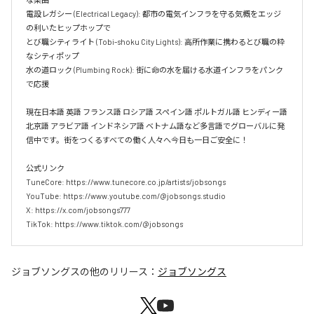
電設レガシー (Electrical Legacy): 都市の電気インフラを守る気概をエッジ
の利いたヒップホップで  

とび職シティライト (Tobi-shoku City Lights): 高所作業に携わるとび職の粋
なシティポップ  

水の道ロック (Plumbing Rock): 街に命の水を届ける水道インフラをパンク
で応援

現在日本語 英語 フランス語 ロシア語 スペイン語 ポルトガル語 ヒンディー語 
北京語 アラビア語 インドネシア語 ベトナム語など多言語でグローバルに発
信中です。街をつくるすべての働く人々へ今日も一日ご安全に！

公式リンク

TuneCore: https://www.tunecore.co.jp/artists/jobsongs

YouTube: https://www.youtube.com/@jobsongs.studio

X: https://x.com/jobsongs777

TikTok: https://www.tiktok.com/@jobsongs
ジョブソングス
の他のリリース：
ジョブソングス