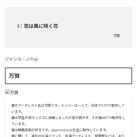
1
：
恋は風に咲く花
万賀
ジャンル：
J-Pop
万賀
彼のアーティスト名は万賀です。メンバーは一人で、日本でDTMで制作して
います。

彼は学生の頃サックスに挑戦しましたが息が続かず、その後はDTM制作をし
ています。

彼は映画音楽が好きです。japanese popを主に制作しています。

彼に関して、過去の出演イベント、共演アーティスト、受賞歴などは、あり