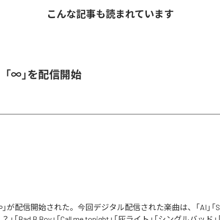
こんな記事も読まれています
、「∞」を配信開始
」が配信開始された。今回デジタル配信された楽曲は、「AI」「Say yo
「Bad B Boy」「Call me tonight」「灰ライト」「シングルバッド」「It’s 