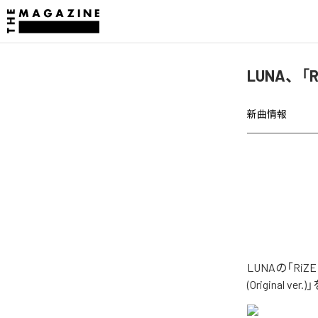
LUNA、「Ri
新曲情報
LUNAの「RiZ
(Original 