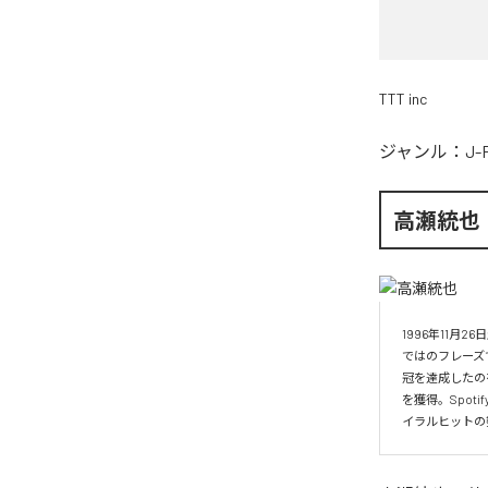
TTT inc
ジャンル：
J-
高瀬統也
1996年11
ではのフレーズ
冠を達成したの
を獲得。Spo
イラルヒットの