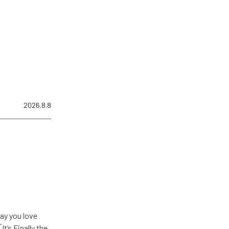
2026.8.8
u love
Finally the