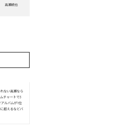
高瀬統也
られない高瀬なら
ムチャートで3
アルバムが1位
かに超えるなどバ