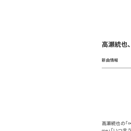
高瀬統也
新曲情報
高瀬統也の「∞
me」「いつ言う？」