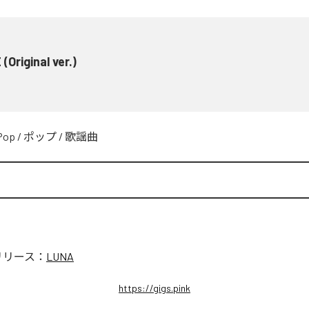
 (Original ver.)
Pop
/
ポップ
/
歌謡曲
リリース：
LUNA
https://gigs.pink