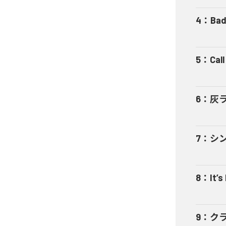
4
：
Bad
5
：
Cal
6
：
灰
7
：
シ
8
：
It’s
9
：
ク