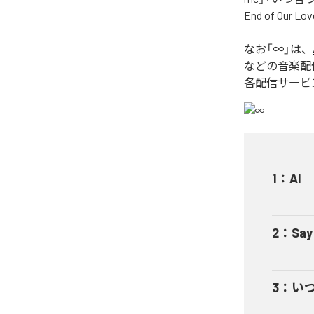
End of O
なお「
∞
」は、
などの音楽配
各配信サービ
1
：
AI
2
：
Say
3
：
い