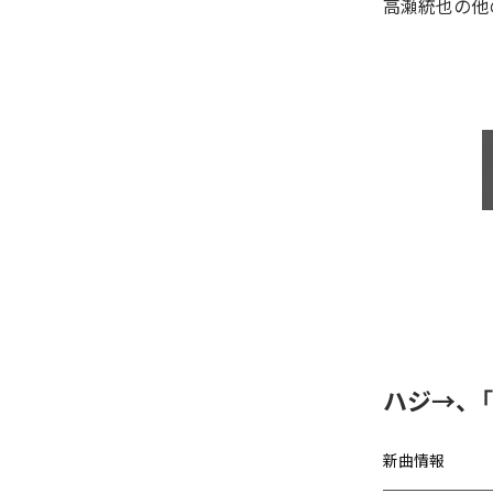
高瀬統也
の他
ハジ→、
新曲情報