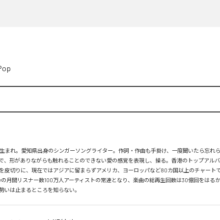
Pop
月26日生まれ。愛知県出身のシンガーソングライター。作詞・作曲も手掛け、一度聞いたら忘れ
で、形がありながらも触れることのできない愛の感覚を表現し、操る。香港のトップアルバ
を皮切りに、現在ではアジアに留まらずアメリカ、ヨーロッパなど80カ国以上のチャートで
tifyの月間リスナー数100万人アーティストの常連となり、楽曲の総再生回数は30億回をはる
勢いは止まるところを知らない。