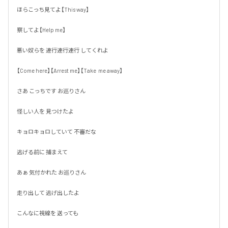
ほらこっち見てよ【This way】

察してよ【Help me】

悪い奴らを 連行連行連行 してくれよ

【Come here】【Arrest me】【Take  me away】

さあ こっちです お巡りさん

怪しい人を 見つけたよ

キョロキョロしていて 不審だな

逃げる前に 捕まえて

あぁ 気付かれた お巡りさん

走り出して 逃げ出したよ

こんなに視線を 送っても
