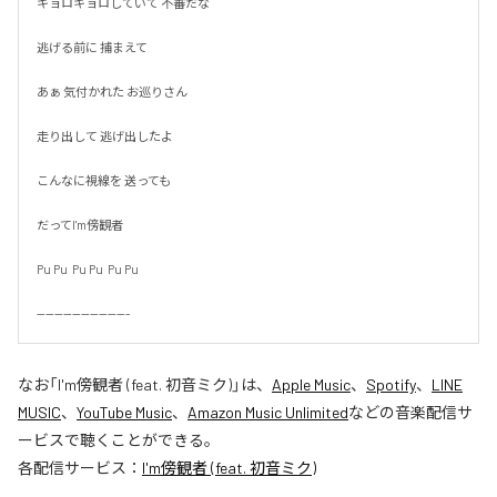
キョロキョロしていて 不審だな

逃げる前に 捕まえて

あぁ 気付かれた お巡りさん

走り出して 逃げ出したよ

こんなに視線を 送っても

だってI'm傍観者

Pu Pu  Pu Pu  Pu Pu

---------------------
なお「
I'm傍観者 (feat. 初音ミク)
」は、
Apple Music
、
Spotify
、
LINE
MUSIC
、
YouTube Music
、
Amazon Music Unlimited
などの音楽配信サ
ービスで聴くことができる。
各配信サービス：
I'm傍観者 (feat. 初音ミク)