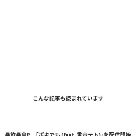
こんな記事も読まれています
暴飲暴食P、「ポキでも (feat. 重音テト)」を配信開始