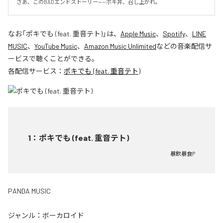
さあ、このBADエンドストーリー——ポキ丼、召し上がれ。
なお「
ポキでも (feat. 重音テト)
」は、
Apple Music
、
Spotify
、
LINE
MUSIC
、
YouTube Music
、
Amazon Music Unlimited
などの音楽配信サ
ービスで聴くことができる。
各配信サービス：
ポキでも (feat. 重音テト)
1
：
ポキでも (feat. 重音テト)
暴飲暴食P
PANDA MUSIC
ジャンル：
ボーカロイド