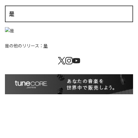
是
是
の他のリリース：
是