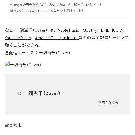
VSinger燈明寺かぐらが、人気ボカロ曲「一騎当千」をカバー！

魅惑のパワフルボイスで、あなたを支配する1曲！
なお「
一騎当千 (Cover)
」は、
Apple Music
、
Spotify
、
LINE MUSIC
、
YouTube Music
、
Amazon Music Unlimited
などの音楽配信サービスで
聴くことができる。
各配信サービス：
一騎当千 (Cover)
1
：
一騎当千 (Cover)
燈明寺かぐら
電楽都市