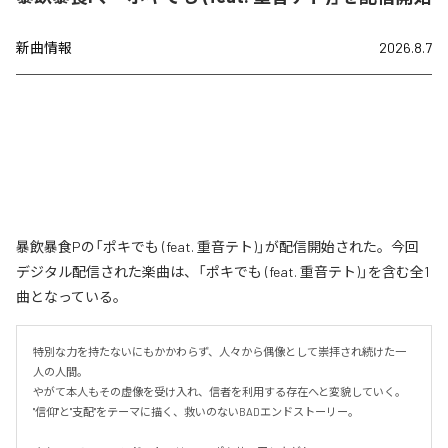
新曲情報
2026.8.7
暴飲暴食Pの「ポキでも (feat. 重音テト)」が配信開始された。今回
デジタル配信された楽曲は、「ポキでも (feat. 重音テト)」を含む全1
曲となっている。
特別な力を持たないにもかかわらず、人々から偶像として崇拝され続けた一
人の人間。

やがて本人もその虚像を受け入れ、信者を利用する存在へと変貌していく。

"信仰"と"支配"をテーマに描く、救いのないBADエンドストーリー。
