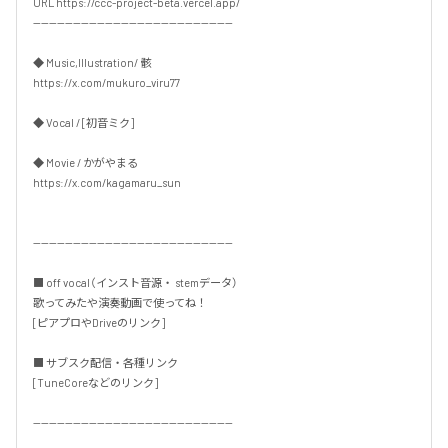
URL https://ccc-project-beta.vercel.app/

--------------------------------------------------

◆ Music,Illustration/ 骸

https://x.com/mukuro_viru77

◆ Vocal / [初音ミク]

◆ Movie / かがやまる

https://x.com/kagamaru_sun

--------------------------------------------------

■ off vocal（インスト音源・ stemデータ）

歌ってみたや演奏動画で使ってね！

[ピアプロやDriveのリンク]

■ サブスク配信・各種リンク

[TuneCoreなどのリンク]

--------------------------------------------------
