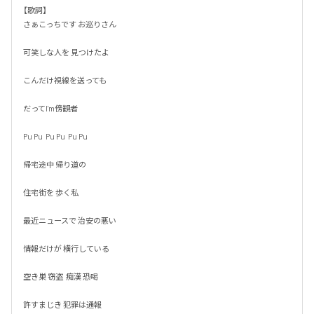
【歌詞】

さぁこっちです お巡りさん

可笑しな人を 見つけたよ

こんだけ視線を送っても

だってI'm傍観者

Pu Pu  Pu Pu  Pu Pu

帰宅途中 帰り道の

住宅街を 歩く私

最近ニュースで 治安の悪い

情報だけが 横行している

空き巣 窃盗  痴漢 恐喝

許すまじき 犯罪は通報
