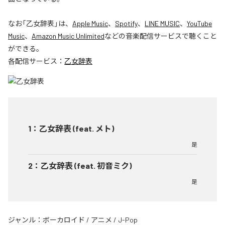
なお「
乙女辞表
」は、
Apple Music
、
Spotify
、
LINE MUSIC
、
YouTube
Music
、
Amazon Music Unlimited
などの音楽配信サービスで聴くこと
ができる。
各配信サービス：
乙女辞表
1
：
乙女辞表 (feat. メト)
是
2
：
乙女辞表 (feat. 初音ミク)
是
ジャンル：
ボーカロイド
/
アニメ
/
J-Pop