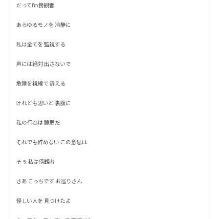
だってI'm傍観者

あらゆるモノを 冷静に

私は全てを 監視する

声には絶対 出さないで

危険を視線で 訴える

けれども思いと 裏腹に

私の行為は 脆弱だ

それでも辞めない この意思は

そぅ 私は傍観者

さあ こっちです お巡りさん

怪しい人を 見つけたよ
