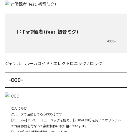
1
：
I'm傍観者 (feat. 初音ミク)
-CCC-
ジャンル：
ボーカロイド
/
エレクトロニック
/
ロック
-CCC-
こんにちは

グループで活動してる【-CCC- 】です

【Youtube】でフリーミュージックを始め、【VOCALOID】を用いてオリジナル
で作詞作曲を行なって楽曲制作に取り組んでいます。

【TikTok】でも活動を開始いたしました。
