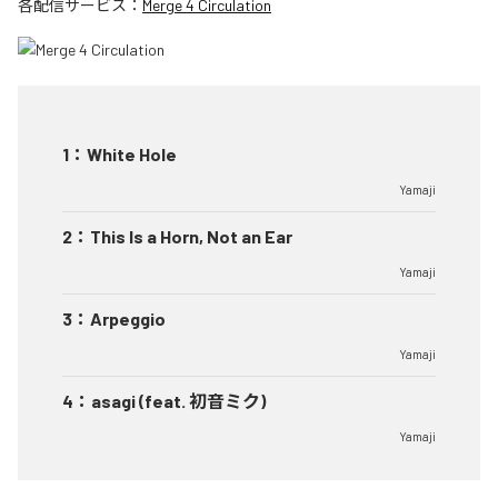
各配信サービス：
Merge 4 Circulation
1
：
White Hole
Yamaji
2
：
This Is a Horn, Not an Ear
Yamaji
3
：
Arpeggio
Yamaji
4
：
asagi (feat. 初音ミク)
Yamaji