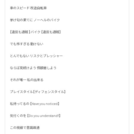
車のスピード 改造自転車

挙げ句の果てに ノーヘルのバイク

【違反も通報 】バイク 【違反も通報】

でも怖すぎる 動けない 

とんでもない リスクとプレッシャー

ならば見続けよう 傍観者しよう

それが唯一 私の出来る 

プレイスタイル【ディフェンスタイル】

私待ってるの 【Have you noticed】

気付くのを 【Do you understand?】

この視線で意識疎通
