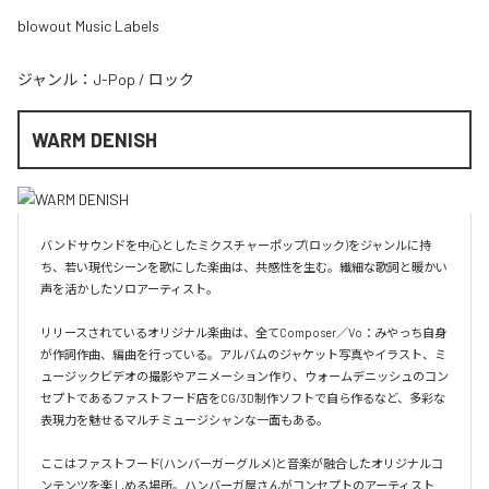
blowout Music Labels
ジャンル：
J-Pop
/
ロック
WARM DENISH
バンドサウンドを中心としたミクスチャーポップ(ロック)をジャンルに持
ち、若い現代シーンを歌にした楽曲は、共感性を生む。繊細な歌詞と暖かい
声を活かしたソロアーティスト。

リリースされているオリジナル楽曲は、全てComposer／Vo：みやっち自身
が作詞作曲、編曲を行っている。アルバムのジャケット写真やイラスト、ミ
ュージックビデオの撮影やアニメーション作り、ウォームデニッシュのコン
セプトであるファストフード店をCG/3D制作ソフトで自ら作るなど、多彩な
表現力を魅せるマルチミュージシャンな一面もある。

ここはファストフード(ハンバーガーグルメ)と音楽が融合したオリジナルコ
ンテンツを楽しめる場所。ハンバーガ屋さんがコンセプトのアーティスト