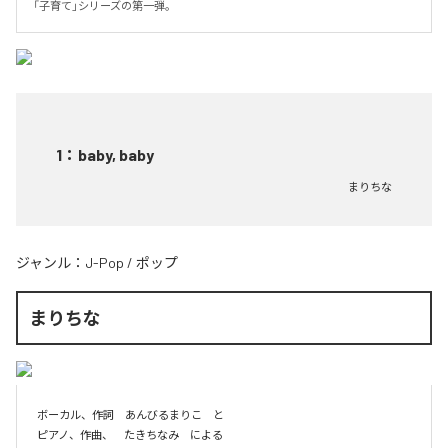
「子育て」シリーズの第一弾。
1
：
baby, baby
まりちな
ジャンル：
J-Pop
/
ポップ
まりちな
ボーカル、作詞　あんびるまりこ　と

ピアノ、作曲、　たきちなみ　による
