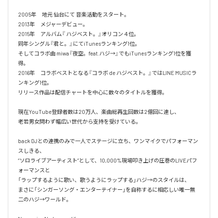
2005年　地元 仙台にて 音楽活動をスタート。

2013年　メジャーデビュー。

2015年　アルバム『 ハジベスト。』オリコン４位。

同年シングル『君と。』にてiTunesランキング1位。

そしてコラボ曲 miwa『夜空。feat.ハジ→』でもiTunesランキング1位を獲
得。

2016年　コラボベストとなる『コラボ de ハジベスト。』ではLINE MUSICラ
ンキング1位。

リリース作品は配信チャートを中心に数々のタイトルを獲得。

現在YouTube登録者数は20万人、楽曲総再生回数は2億回に達し、

老若男女問わず幅広い世代から支持を受けている。 

back DJとの連携のみで一人でステージに立ち、ワンマイクでパフォーマン
スしきる、

“ソロライブアーティスト”として、10,000%現場叩き上げの圧巻のLIVEパフ
ォーマンスと

「ラップするように歌い、歌うようにラップする」ハジ→のスタイルは、

まさに「シンガーソング・エンターテイナー」を自称するに相応しい唯一無
二のハジ→ワールド。
