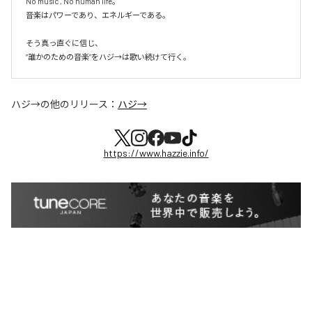
No music , No human life。

音楽はパワーであり、エネルギーである。

そう真っ直ぐに信じ、

ハジ→
の他のリリース：
ハジ→
https://www.hazzie.info/