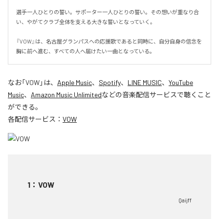
選手一人ひとりの誓い。サポーター一人ひとりの誓い。その想いが重なり合
い、やがてクラブ全体を支える大きな誓いとなっていく。

『VOW』は、名古屋グランパスへの応援歌であると同時に、自分自身の信念を
胸に前へ進む、すべての人へ届けたい一曲となっている。
なお「
VOW
」は、
Apple Music
、
Spotify
、
LINE MUSIC
、
YouTube
Music
、
Amazon Music Unlimited
などの音楽配信サービスで聴くこと
ができる。
各配信サービス：
VOW
1
：
VOW
Qaijff