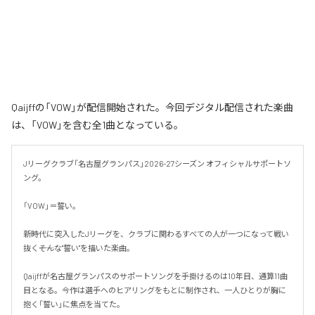
Qaijffの「VOW」が配信開始された。今回デジタル配信された楽曲
は、「VOW」を含む全1曲となっている。
Jリーグクラブ「名古屋グランパス」2026-27シーズン オフィシャルサポートソ
ング。

「VOW」＝誓い。

新時代に突入したJリーグを、クラブに関わるすべての人が一つになって戦い
抜く――そんな"誓い"を描いた楽曲。

Qaijffが名古屋グランパスのサポートソングを手掛けるのは10年目、通算11曲
目となる。今作は選手へのヒアリングをもとに制作され、一人ひとりが胸に
抱く「誓い」に焦点を当てた。
