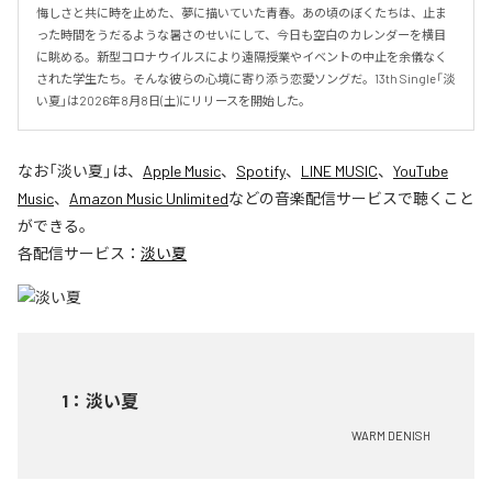
悔しさと共に時を止めた、夢に描いていた青春。あの頃のぼくたちは、止ま
った時間をうだるような暑さのせいにして、今日も空白のカレンダーを横目
に眺める。新型コロナウイルスにより遠隔授業やイベントの中止を余儀なく
された学生たち。そんな彼らの心境に寄り添う恋愛ソングだ。13th Single「淡
い夏」は2026年8月8日(土)にリリースを開始した。
なお「
淡い夏
」は、
Apple Music
、
Spotify
、
LINE MUSIC
、
YouTube
Music
、
Amazon Music Unlimited
などの音楽配信サービスで聴くこと
ができる。
各配信サービス：
淡い夏
1
：
淡い夏
WARM DENISH