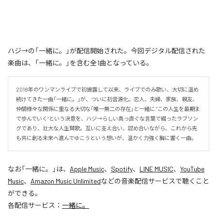
ハジ→の「一緒に。」が配信開始された。今回デジタル配信された
楽曲は、「一緒に。」を含む全1曲となっている。
2018年のワンマンライブで初披露して以来、ライブでのみ歌い、大切に温め
続けてきた一曲「一緒に。」が、ついに初音源化。恋人、夫婦、家族、親友、
仲間――様々な関係に重なる大切な「唯一無二の存在」と一緒に “この人生を最期ま
で歩んでいく”という決意を、ハジ→らしい真っ直ぐな言葉で綴ったラブソン
グであり、壮大な人生賛歌。互いに支え合い、認め合いながら、これから先
も共に創る未来へ進んでゆこうという想いが、温かく力強く胸に響く一曲。
なお「
一緒に。
」は、
Apple Music
、
Spotify
、
LINE MUSIC
、
YouTube
Music
、
Amazon Music Unlimited
などの音楽配信サービスで聴くこと
ができる。
各配信サービス：
一緒に。