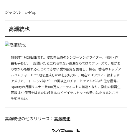
ジャンル：
J-Pop
高瀬統也
1996年11月26日生まれ。愛知県出身のシンガーソングライター。作詞・作
曲も手掛け、一度聞いたら忘れられない高瀬ならではのフレーズで、形があ
りながらも触れることのできない愛の感覚を表現し、操る。香港のトップア
ルバムチャートで3冠を達成したのを皮切りに、現在ではアジアに留まらず
アメリカ、ヨーロッパなど80カ国以上のチャートでアルバムが1位を獲得。
Spotifyの月間リスナー数100万人アーティストの常連となり、楽曲の総再生
回数は30億回をはるかに超えるなどバイラルヒットの勢いは止まるところ
を知らない。
高瀬統也
の他のリリース：
高瀬統也