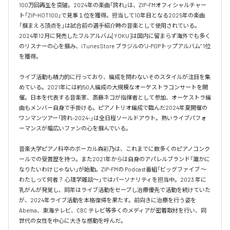
100万回再生を突破。2024年の楽曲「誇れ」は、ZIP-FMオフィシャルチャー
ト「ZIP-HOT100」で見事１位を獲得。担当して10年目となる2025年の楽曲
「掴まえろ頂点を」は試合前の選手紹介時の音楽として使用されている。

2024年12月に発売したフルアルバム[YOKU]は国内に留まらず海外でも多く
のリスナーの心を掴み、iTunes Store ブラジルの”J-POPトップアルバム” 1位
を獲得。

ライブ活動も精力的に行っており、編成を問わないそのスタイルが注目を集
めている。2021年には約50人編成の大規模なオーケストラコンサートを開
催。日本を代表する音楽家、斎藤ネコが指揮者として参加、オーケストラ編
曲もメンバー自身で手掛ける。ピアノトリオ編成で臨んだ2024年夏開催の
ワンマンツアー「誇れ-2024-」は全日程ソールドアウト。熱いライブパフォ
ーマンスが幅広いファンの心を掴んでいる。

音楽大学ピアノ科卒のボーカル森彩乃は、これまでに数多くのピアノコンク
ールでの受賞歴を持つ。また2021年からは自身のアパレルブランド「誰かに
なりたいわけじゃない」が始動。ZIP-FMの Podcast番組「ビッグファイブ 〜
わたしって何者？ 心理学雑談〜」ではパーソナリティを担当中。2023 年に
乳がんが発覚し、同年はライブ活動をセーブし治療優先で活動を続けていた
が、2024年ライブ活動を本格復帰を果たす。前向きに治療を行う姿を
Abema、東海テレビ、CBC テレビ等多くのメディアが密着取材を行い、同
世代の女性を中心に大きな感動を呼んだ。
