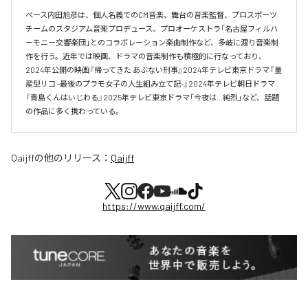
ベース内田旭彦は、個人名義でのCM音楽、舞台の音楽監督、プロスポーツ
チームのスタジアム音楽プロデュース、プロオーケストラ「名古屋フィルハ
ーモニー交響楽団」とのコラボレーション楽曲制作など、多岐に渡り音楽制
作を行う。近年では映画、ドラマの音楽制作も積極的に行なっており、
2024年公開の映画『帰ってきた あぶない刑事』2024年テレビ東京ドラマ『量
産型リコ -最後のプラモ女子の人生組み立て記-』2024年テレビ朝日ドラマ
『青島くんはいじわる』2025年テレビ東京ドラマ「今夜は…純烈」など、話題
の作品に多く携わっている。
Qaijff
の他のリリース：
Qaijff
https://www.qaijff.com/