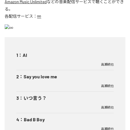
Amazon Music Unlimited
などの音楽配信サービスで聴くことができ
る。
各配信サービス：
∞
1
：
AI
高瀬統也
2
：
Say you love me
高瀬統也
3
：
いつ言う？
高瀬統也
4
：
Bad B Boy
高瀬統也