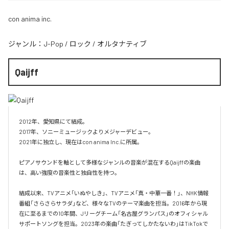
con anima inc.
ジャンル：
J-Pop
/
ロック
/
オルタナティブ
Qaijff
2012年、愛知県にて結成。

2017年、ソニーミュージックよりメジャーデビュー。

2021年に独立し、現在はcon anima Inc.に所属。

ピアノサウンドを軸として多様なジャンルの音楽が混在するQaijffの楽曲
は、高い強度の音楽性と独自性を持つ。

結成以来、TVアニメ「いぬやしき」、TVアニメ「真・中華一番！」、NHK情報
番組「さらさらサラダ」など、様々なTVのテーマ楽曲を担当。2016年から現
在に至るまでの10年間、Jリーグチーム「名古屋グランパス」のオフィシャル
サポートソングを担当。2023年の楽曲「たぎってしかたないわ」はTikTokで