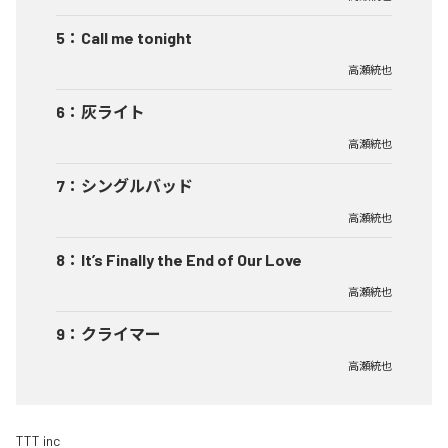
5
：
Call me tonight
高瀬統也
6
：
灰ライト
高瀬統也
7
：
シングルバッド
高瀬統也
8
：
It’s Finally the End of Our Love
高瀬統也
9
：
クライマー
高瀬統也
TTT inc