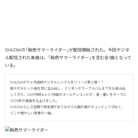
SHAZNAの「飴色サマーライダー」が配信開始された。今回デジタ
ル配信された楽曲は、「飴色サマーライダー」を含む全1曲となって
いる。
SHAZNAが六ヶ月連続デジタルシングルをリリース第２弾！！

数々の大ヒット曲を世に生み出し、ミリオンセラーアルバムまでをも産み出
してきた、IZAM作詞 & A.O.I作曲のゴールデンコンビが、夏・憂いをテーマに
2026年の夏曲を仕上げました。

SHAZNAらしさ全開で疾走感がありながらも胸の奥がキュンとして切なく、
どこか懐かしい青春の一曲。