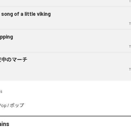
T
song of a little viking
T
pping
T
夜中のマーチ
T
ds
Pop
/
ポップ
ains