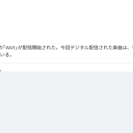
Joonの「WAR」が配信開始された。今回デジタル配信された楽曲は、
ている。
せ
は、
Apple Music
、
Spotify
、
LINE MUSIC
、
YouTube Music
、
Amazon 
の音楽配信サービスで聴くことができる。
ス：
WAR