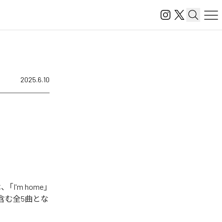
2025.6.10
I'm home」
チ」を含む全5曲とな