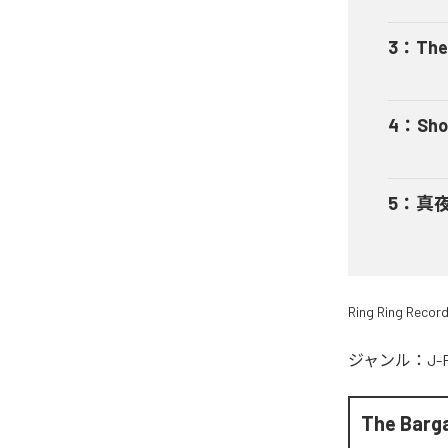
3
：
The 
4
：
Sho
5
：
真
Ring Ring Recor
ジャンル：
J-
The Barg