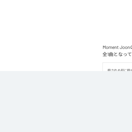
Moment 
全1曲となっ
殺される前に殺
なお「
WAR
」
Unlimited
など
各配信サービ