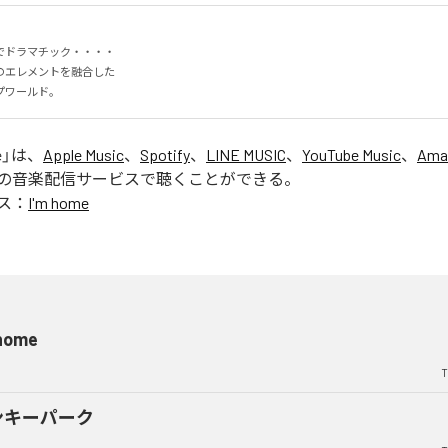
ドラマチック・・・・

エレメントを融合した

プワールド。
e
」は、
Apple Music
、
Spotify
、
LINE MUSIC
、
YouTube Music
、
Ama
の音楽配信サービスで聴くことができる。
ス：
I'm home
 home
T
ンキーパーク