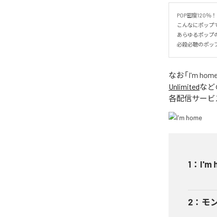
POP密度120％！

こんなにポップで
あらゆるポップの
必殺必聴のポッ
なお「
I'm hom
Unlimited
など
各配信サービ
1
：
I'm
2
：
モ