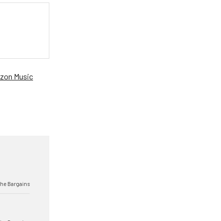
zon Music
he Bargains