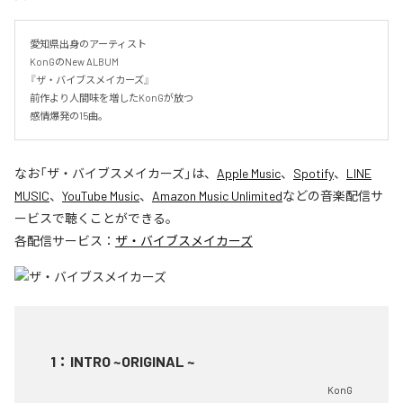
愛知県出身のアーティスト

KonGのNew ALBUM 

『ザ・バイブスメイカーズ』

前作より人間味を増したKonGが放つ

感情爆発の15曲。
なお「
ザ・バイブスメイカーズ
」は、
Apple Music
、
Spotify
、
LINE
MUSIC
、
YouTube Music
、
Amazon Music Unlimited
などの音楽配信サ
ービスで聴くことができる。
各配信サービス：
ザ・バイブスメイカーズ
1
：
INTRO ~ORIGINAL ~
KonG