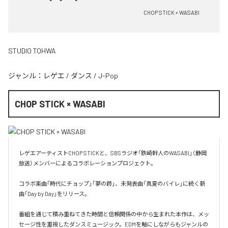
CHOP STICK × WASABI
STUDIO TOHWA
ジャンル：
レゲエ
/
ダンス
/
J-Pop
CHOP STICK × WASABI
レゲエアーティストCHOP STICKと、SBSラジオ「鉄崎幹人のWASABI」（静岡
放送）メンバーによるコラボレーションプロジェクト。

コラボ楽曲「時代にチョップ」「夢の跡」、未発表曲「真夏のバイレ」に続く新
曲「Day by Day」をリリース。

番組を通じて積み重ねてきた時間と信頼関係の中から生まれた本作は、メッ
セージ性を重視したダンスミュージック。EDMを軸にしながらもジャンルの