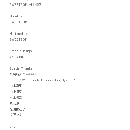
SWEETSOP / 村上修哉

Mixed by

SWEETSOP

Mastered by

SWEETSOP

Graphic Design

AKIRA KID

Special Thanks

鉄崎幹人のWASABI

SBSラジオ (Shizuoka Broadcasting System Radio)

山本真弘

山中貴弘

村上修哉

武友淳

芝田由起子

牧野マミ

and
