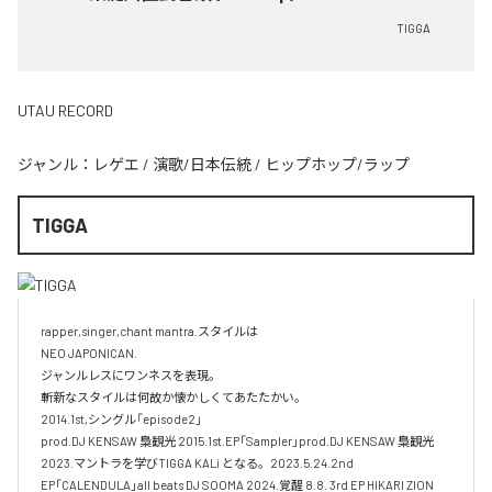
TIGGA
UTAU RECORD
ジャンル：
レゲエ
/
演歌/日本伝統
/
ヒップホップ/ラップ
TIGGA
rapper,singer,chant mantra.スタイルは

NEO JAPONICAN. 

ジャンルレスにワンネスを表現。

斬新なスタイルは何故か懐かしくてあたたかい。

2014.1st,シングル「episode2」

prod.DJ KENSAW 梟観光 2015.1st.EP「Sampler」prod.DJ KENSAW 梟観光 

2023.マントラを学びTIGGA KALi となる。2023.5.24.2nd 
EP「CALENDULA」all beats DJ SOOMA 2024.覚醒 8.8. 3rd EP HIKARI ZION 