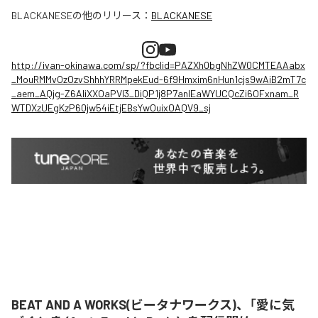
BLACKANESE
の他のリリース：
BLACKANESE
http://ivan-okinawa.com/sp/?fbclid=PAZXh0bgNhZW0CMTEAAabx
_MouRMMvOzOzvShhhYRRMpekEud-6f9Hmxim6nHun1cjs9wAiB2mT7c
_aem_AQjg-Z6AIiXXOaPVl3_DiQP1j8P7anlEaWYUCQcZi6OFxnam_R
WTDXzUEgKzP60jw54iEtjEBsYwOuixOAQV9_sj
BEAT AND A WORKS(ビータナワークス)、「愛に気