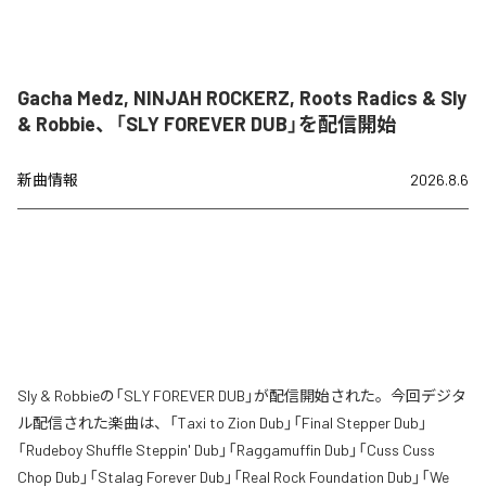
Gacha Medz, NINJAH ROCKERZ, Roots Radics & Sly
& Robbie、「SLY FOREVER DUB」を配信開始
新曲情報
2026.8.6
Sly & Robbieの「SLY FOREVER DUB」が配信開始された。今回デジタ
ル配信された楽曲は、「Taxi to Zion Dub」「Final Stepper Dub」
「Rudeboy Shuffle Steppin' Dub」「Raggamuffin Dub」「Cuss Cuss
Chop Dub」「Stalag Forever Dub」「Real Rock Foundation Dub」「We