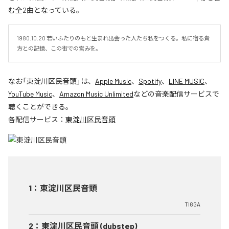
む全2曲となっている。
1980.10.20 若いふたりのもと生まれ出会った人たち私をつくる。私に宿る貴
方との記憶、この街での営みを。
なお「
東淀川区民音頭
」は、
Apple Music
、
Spotify
、
LINE MUSIC
、
YouTube Music
、
Amazon Music Unlimited
などの音楽配信サービスで
聴くことができる。
各配信サービス：
東淀川区民音頭
1
：
東淀川区民音頭
TIGGA
2
：
東淀川区民音頭 (dubstep)