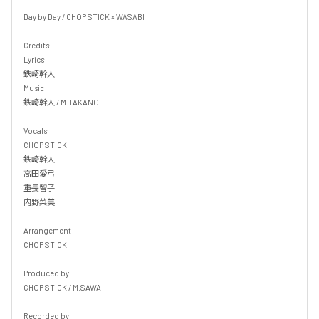
Day by Day / CHOP STICK × WASABI

Credits

Lyrics

鉄崎幹人 

Music

鉄崎幹人 / M.TAKANO

Vocals

CHOP STICK

鉄崎幹人

高田愛弓

重長智子

内野菜美

Arrangement

CHOP STICK

Produced by

CHOP STICK / M.SAWA

Recorded by
