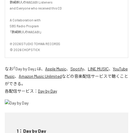
鉄崎幹人のWASABI Listeners

and Everyone who received this CD

A Collaboration with

SBS Radio Program

「鉄崎幹人のWASABI」

℗ 2026 STUDIO TOHWA RECORDS

© 2026 CHOP STICK
なお「
Day by Day
」は、
Apple Music
、
Spotify
、
LINE MUSIC
、
YouTube
Music
、
Amazon Music Unlimited
などの音楽配信サービスで聴くこと
ができる。
各配信サービス：
Day by Day
1
：
Day by Day