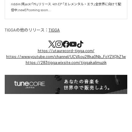
riddim 拝jack!「Mi」リリース. 4th EP 「エレメンタル・エラ」全世界に向けて配
TIGGA
の他のリリース：
TIGGA
https://utaurecord-tigga.com/
https://www.youtube.com/channel/UCVAou28ka0Nb_FoYZXQhZ1w
https://283tigga.wixsite.com/tiggakalimuzik