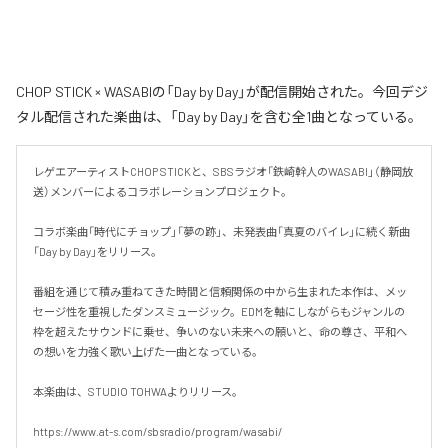
CHOP STICK × WASABIの「Day by Day」が配信開始された。今回デジ
タル配信された楽曲は、「Day by Day」を含む全1曲となっている。
レゲエアーティストCHOP STICKと、SBSラジオ「鉄崎幹人のWASABI」（静岡放
送）メンバーによるコラボレーションプロジェクト。

コラボ楽曲「時代にチョップ」「夢の跡」、未発表曲「真夏のバイレ」に続く新曲
「Day by Day」をリリース。

番組を通じて積み重ねてきた時間と信頼関係の中から生まれた本作は、メッ
セージ性を重視したダンスミュージック。EDMを軸にしながらもジャンルの
枠を超えたサウンドに乗せ、争いのない未来への願いと、命の尊さ、平和へ
の想いを力強く歌い上げた一曲となっている。

本楽曲は、STUDIO TOHWAよりリリース。

https://www.at-s.com/sbsradio/program/wasabi/
