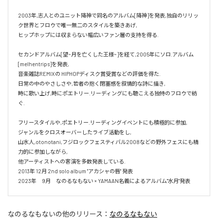
2003年,志人とのユニット降神で同名のアルバム[降神]を発表,独自のリリッ
ク世界とフロウで唯一無二のスタイルを築きあげ,

ヒップホップには収まらない幅広いファン層の支持を得る.

セカンドアルバム[望~月を亡くした王様~]を経て,2005年にソロ.アルバム 
[melhentrips]を発表,

音楽雑誌REMIXの HIPHOPディスク賞受賞などの評価を得た.

日常の中のやさしさや,若者の抱く閉塞感を叙情的な詩に描き,

時に歌い上げ,時にポエトリー.リーディングにも聴こえる独特のフロウで紡
ぐ.

フリースタイルや,ポエトリー.リーディングイベントにも積極的に参加,

ジャンルをクロスオーバーしたライブ活動をし,

山水人,otonotani,フジロックフェスティバル2008などの野外フェスにも精
力的に参加しながら,

他アーティストへの客演を多数発表している.

2013年 12月 2nd solo album "アカシャの唇" 発表

2023年　9月　なのるなもない × YAMAAN名義によるアルバム"水月"発表
なのるなもない
の他のリリース：
なのるなもない