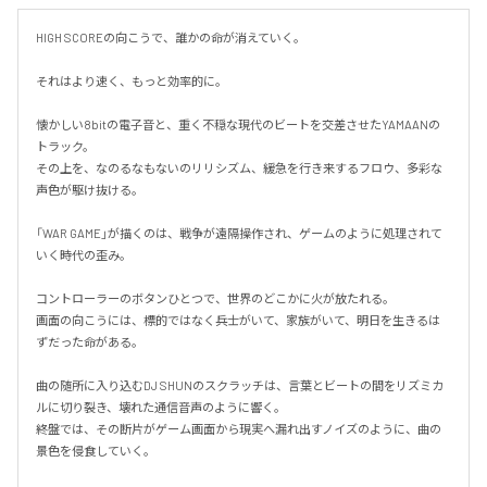
HIGH SCOREの向こうで、誰かの命が消えていく。

それはより速く、もっと効率的に。

懐かしい8bitの電子音と、重く不穏な現代のビートを交差させたYAMAANの
トラック。

その上を、なのるなもないのリリシズム、緩急を行き来するフロウ、多彩な
声色が駆け抜ける。

「WAR GAME」が描くのは、戦争が遠隔操作され、ゲームのように処理されて
いく時代の歪み。

コントローラーのボタンひとつで、世界のどこかに火が放たれる。

画面の向こうには、標的ではなく兵士がいて、家族がいて、明日を生きるは
ずだった命がある。

曲の随所に入り込むDJ SHUNのスクラッチは、言葉とビートの間をリズミカ
ルに切り裂き、壊れた通信音声のように響く。

終盤では、その断片がゲーム画面から現実へ漏れ出すノイズのように、曲の
景色を侵食していく。
