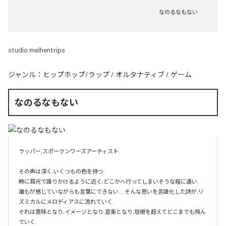
なのるなもない
studio melhentrips
ジャンル：
ヒップホップ/ラップ
/
オルタナティブ
/
ゲーム
なのるなもない
ラッパー,スポークンワーズアーティスト.

その声は深く,いくつもの色を持つ.

時に耳元で語りかけるように近く,どこかへ行ってしまいそうな程に遠い.

誰もが感じていながらも言葉にできない....そんな思いを言語化した詩が,リ
ズミカルにメロディアスに流れていく.

それは意味となり,イメージとなり,音楽となり,垣根を超えてどこまでも飛ん
でいく.
