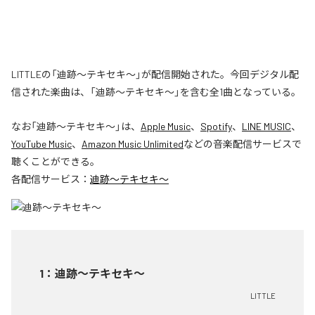
LITTLEの「迪跡〜テキセキ〜」が配信開始された。今回デジタル配
信された楽曲は、「迪跡〜テキセキ〜」を含む全1曲となっている。
なお「
迪跡〜テキセキ〜
」は、
Apple Music
、
Spotify
、
LINE MUSIC
、
YouTube Music
、
Amazon Music Unlimited
などの音楽配信サービスで
聴くことができる。
各配信サービス：
迪跡〜テキセキ〜
1
：
迪跡〜テキセキ〜
LITTLE