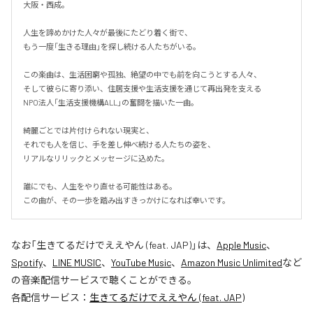
大阪・西成。

人生を諦めかけた人々が最後にたどり着く街で、

もう一度「生きる理由」を探し続ける人たちがいる。

この楽曲は、生活困窮や孤独、絶望の中でも前を向こうとする人々、

そして彼らに寄り添い、住居支援や生活支援を通じて再出発を支える

NPO法人「生活支援機構ALL」の奮闘を描いた一曲。

綺麗ごとでは片付けられない現実と、

それでも人を信じ、手を差し伸べ続ける人たちの姿を、

リアルなリリックとメッセージに込めた。

誰にでも、人生をやり直せる可能性はある。

この曲が、その一歩を踏み出すきっかけになれば幸いです。
なお「
生きてるだけでええやん (feat. JAP)
」は、
Apple Music
、
Spotify
、
LINE MUSIC
、
YouTube Music
、
Amazon Music Unlimited
など
の音楽配信サービスで聴くことができる。
各配信サービス：
生きてるだけでええやん (feat. JAP)