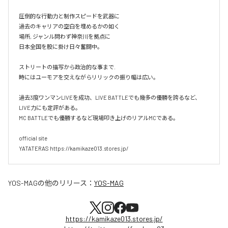
圧倒的な行動力と制作スピードを武器に

過去のキャリアの空白を埋めるかの如く

場所, ジャンル問わず神奈川を拠点に

日本全国を股に掛け日々奮闘中。

ストリートの描写から政治的な事まで.

時にはユーモアを交えながらリリックの振り幅は広い。

過去3度ワンマンLIVEを成功、LIVE BATTLEでも幾多の優勝を誇るなど、
LIVE力にも定評がある。

MC BATTLEでも優勝するなど現場叩き上げのリアルMCである。

official site

YATATERAS https://kamikaze013.stores.jp/
YOS-MAG
の他のリリース：
YOS-MAG
https://kamikaze013.stores.jp/