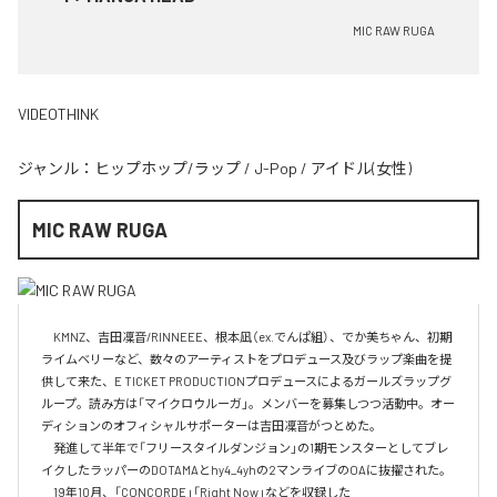
MIC RAW RUGA
VIDEOTHINK
ジャンル：
ヒップホップ/ラップ
/
J-Pop
/
アイドル(女性)
MIC RAW RUGA
　KMNZ、吉田凜音/RINNEEE、根本凪（ex.でんぱ組）、でか美ちゃん、初期
ライムベリーなど、数々のアーティストをプロデュース及びラップ楽曲を提
供して来た、E TICKET PRODUCTIONプロデュースによるガールズラップグ
ループ。読み方は「マイクロウルーガ」。メンバーを募集しつつ活動中。オー
ディションのオフィシャルサポーターは吉田凜音がつとめた。

　発進して半年で「フリースタイルダンジョン」の1期モンスターとしてブレ
イクしたラッパーのDOTAMAとhy4_4yhの2マンライブのOAに抜擢された。

　19年10月、「CONCORDE」「Right Now」などを収録した