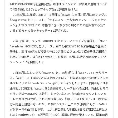
1stEP「CONCORDE」を全国発売。同作はライムスター宇多丸の連載コラムに
て「突き抜けた90’sヒップホップ愛」と評価を受けた。

　20年2月には川崎CLUB CITTA’開催の「@JAM」に出演。同月に1stシングル
「dog kawaii」をリリースし、「ライムスター宇多丸のアフター6 ジャンクシ
ョン」（TBSラジオ）にて「本格的にきっちりやり切ることで批評性すら出て
いる」「めちゃめちゃキャッチー」と評された。

　21年6月には、ラッパーのGOMESSとのツーマンライブを開催し、「Moon 
Reverb feat.GOMESS」をリリース。同年8月にはWEGO＆米原康正の企画に
登場し、渋谷109店など複数のWEGO店舗のビジョンにて紹介映像が展開さ
れた。22年4月には「Go Forward EP」を発売、9月には渋谷club asiaにてワ
ンマンライブを開催した。

　24年11月にはシングル「MAD MIC」を、25年1月には「ASTRO JET」をリリー
ス。「ASTRO JET」は22万人以上のフォロワーを集めるSpotifyのオフィシャ
ルプレイリスト「Fresh Finds Pop」にリストインした。また、同年9月には新
曲「KILL SCREEN」「watch」を2週連続でリリース＆MVを公開。両曲ともマス
タリングはWONKの井上幹が、ミックスはYUKIらの曲をミックスしている
コレナガタクロウが、それぞれ担当した。「KILL SCREEN」のMVは一晩で145
万回再生し話題となったが、のちにシステム上のバグ（偶然にもゲームのバ
グがテーマの曲で）と判明。しかし再公開した動画は6日で2万回以上再生さ
れる（12/9時点で約10.6万回再生）など、順調に評価を受けている。同年10月