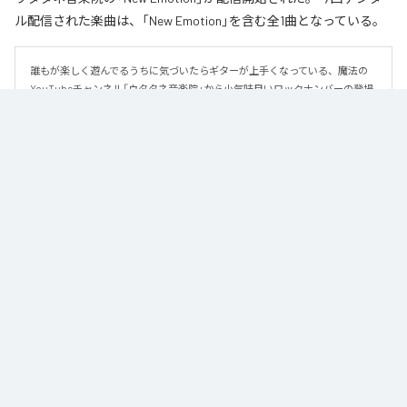
ル配信された楽曲は、「New Emotion」を含む全1曲となっている。
誰もが楽しく遊んでるうちに気づいたらギターが上手くなっている、魔法の
YouTubeチャンネル「ウタタネ音楽院」から小気味良いロックナンバーの登場
です。

この曲はメジャーコード・マイナーコードを覚えた人向けに、メジャーコー
ド・マイナーコードのみで作られています。

ロックの編曲学習用にも使える、シンプルな楽曲となっております。

譜面はウタタネ音楽院YouTubeまたは公式サイトからダウンロードできま
す。
なお「
New Emotion
」は、
Apple Music
、
Spotify
、
LINE MUSIC
、
YouTube Music
、
Amazon Music Unlimited
などの音楽配信サービスで
聴くことができる。
各配信サービス：
New Emotion