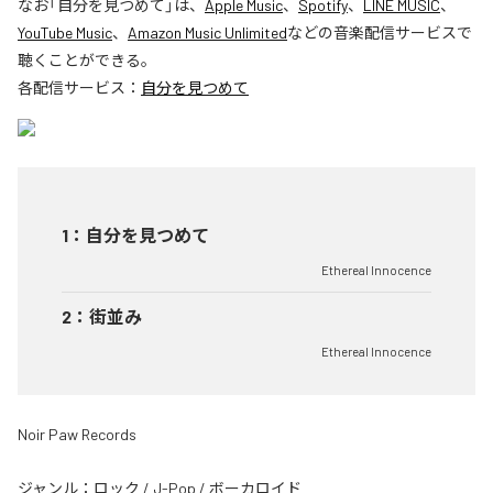
なお「
自分を見つめて
」は、
Apple Music
、
Spotify
、
LINE MUSIC
、
YouTube Music
、
Amazon Music Unlimited
などの音楽配信サービスで
聴くことができる。
各配信サービス：
自分を見つめて
1
：
自分を見つめて
Ethereal Innocence
2
：
街並み
Ethereal Innocence
Noir Paw Records
ジャンル：
ロック
/
J-Pop
/
ボーカロイド