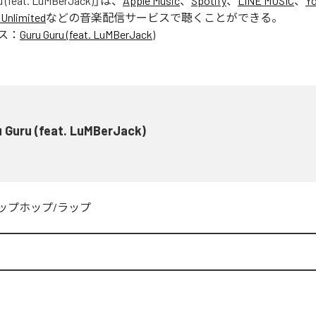
u (feat. LuMBerJack)
」は、
Apple Music
、
Spotify
、
LINE MUSIC
、
Y
Unlimited
などの音楽配信サービスで聴くことができる。
ス：
Guru Guru (feat. LuMBerJack)
 Guru (feat. LuMBerJack)
ップホップ/ラップ