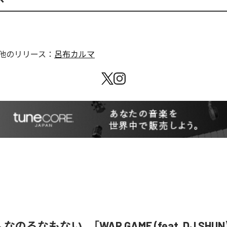
他のリリース：
呂布カルマ
& なのるなもない、「WAR GAME (feat. DJ SHU