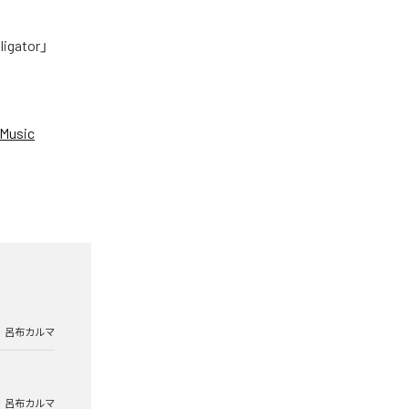
tor」
Music
呂布カルマ
呂布カルマ