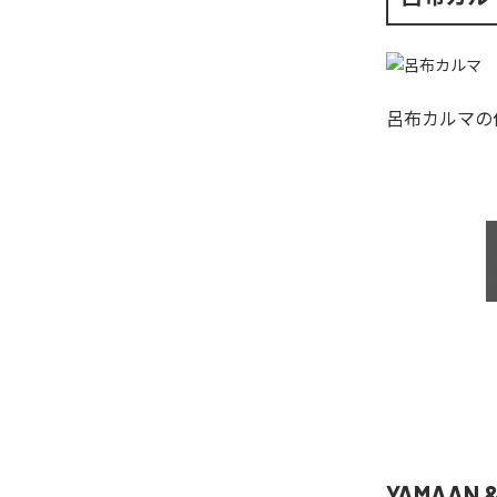
呂布カルマ
の
YAMAAN 