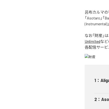
呂布カルマの「
「Asotaro」「Bak
(Instrume
なお「
財産
」
Unlimited
など
各配信サービ
1
：
Alig
2
：
Aso