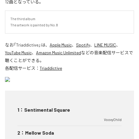
12曲となっている。
The third album

The artwork is painted by No.8
なお「
Triaddictive
」は、
Apple Music
、
Spotify
、
LINE MUSIC
、
YouTube Music
、
Amazon Music Unlimited
などの音楽配信サービスで
聴くことができる。
各配信サービス：
Triaddictive
1
：
Sentimental Square
VoovyChild
2
：
Mellow Soda