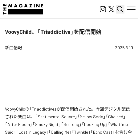
VoovyChild、「Triaddictive」を配信開始
新曲情報
2025.6.10
VoovyChildの「Triaddictive」が配信開始された。今回デジタル配信
された楽曲は、「Sentimental Square」「Mellow Soda」「Chained」
「After Bloom」「Smoky Night」「So Long」「Looking Up」「What You
Said」「Lost In Legacy」「Calling Me」「Twinkle」「Echo Cast」を含む全