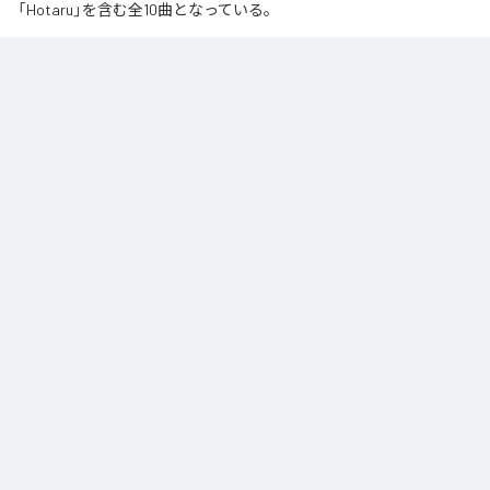
「Hotaru」を含む全10曲となっている。
夏の風と癒しのノスタルギアを

ORANCHAが贈る最新Lofi Beatsアルバム『August』は、「癒し」と「ノスタルジ
ア」をテーマにした、夏に寄り添う1枚です。

朝から始まりゆっくりと夕方へ導き夜風へ

どこか懐かしく、胸が締め付けられるようなメロディと、心地よいローファ
イ・ビート。

窓から吹き抜ける風を感じながら、ゆったりとした時間をお過ごしくださ
い。

読書や作業のお供に、そして寝る前のBGMなどリラックスした時間をお過ご
しください
なお「
Augast
」は、
Apple Music
、
Spotify
、
LINE MUSIC
、
YouTube
Music
、
Amazon Music Unlimited
などの音楽配信サービスで聴くこと
ができる。
各配信サービス：
Augast