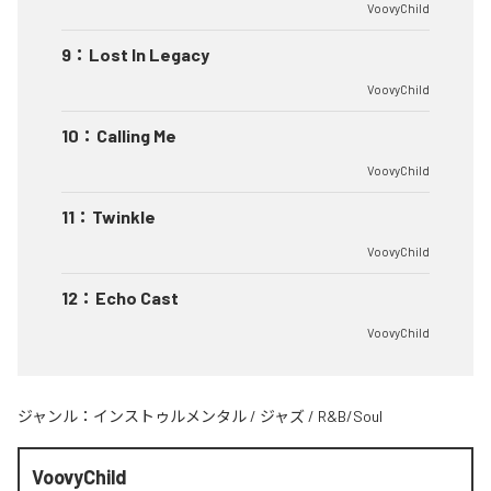
VoovyChild
9
：
Lost In Legacy
VoovyChild
10
：
Calling Me
VoovyChild
11
：
Twinkle
VoovyChild
12
：
Echo Cast
VoovyChild
ジャンル：
インストゥルメンタル
/
ジャズ
/
R&B/Soul
VoovyChild