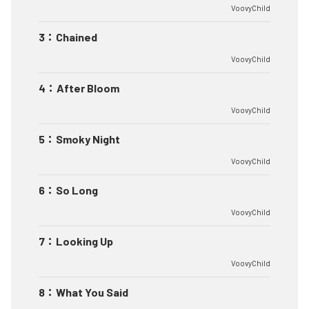
VoovyChild
3
：
Chained
VoovyChild
4
：
After Bloom
VoovyChild
5
：
Smoky Night
VoovyChild
6
：
So Long
VoovyChild
7
：
Looking Up
VoovyChild
8
：
What You Said