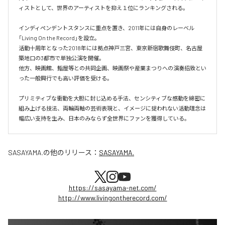
ィストとして、世界のアーティストを抑え１位にランキングされる。

インディペンデントスタンスに重点を置き、2011年には自身のレーベル
「Living On the Record」を設立。

活動十周年となった2018年には拠点神戸三宮、東京新宿歌舞伎町、名古屋
築地口の3都市で単独公演を開催。

他方、映画館、鮨屋等との共同企画、映画祭や産業まつりへの演奏招致とい
った一般興行でも高い評価を受ける。

プリミティブな衝動を大胆に封じ込める手法、センシティブな感動を綿密に
組み上げる技法、両輪両軸の芸術表現と、イメージに捉われない活動理念は
幅広い支持を生み、日本のみならず全世界にファンを獲得している。
SASAYAMA.
の他のリリース：
SASAYAMA.
https://sasayama-net.com/
http://www.livingontherecord.com/