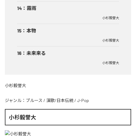
14
：
霧雨
小杉毅誉大
15
：
本物
小杉毅誉大
16
：
未来来る
小杉毅誉大
小杉毅誉大
ジャンル：
ブルース
/
演歌/日本伝統
/
J-Pop
小杉毅誉大