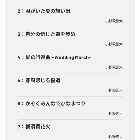
2
：
君がいた夏の想い出
小杉毅誉大
3
：
自分の信じた道を歩め
小杉毅誉大
4
：
愛の行進曲 ~Wedding March~
小杉毅誉大
5
：
春風感じる桜道
小杉毅誉大
6
：
かぞくみんなでひなまつり
小杉毅誉大
7
：
横須賀花火
小杉毅誉大