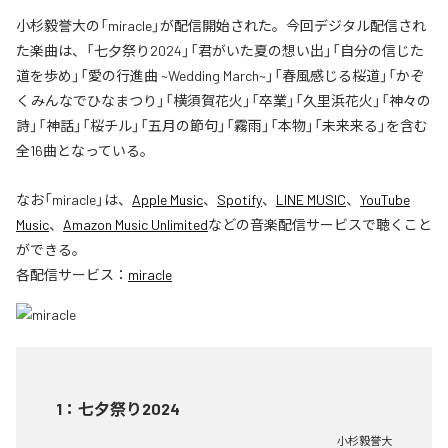
小杉毅誉大の「miracle」が配信開始された。今回デジタル配信され
た楽曲は、「七夕祭り2024」「君がいた夏の想い出」「自分の信じた
道を歩め」「愛の行進曲 ~Wedding March~」「春風感じる桜道」「かぞ
くみんなでひなまつり」「横須賀花火」「卒業」「久里浜花火」「神々の
詩」「神話」「桜チル」「五月の節句」「霧雨」「本物」「未来来る」を含む
全16曲となっている。
なお「
miracle
」は、
Apple Music
、
Spotify
、
LINE MUSIC
、
YouTube
Music
、
Amazon Music Unlimited
などの音楽配信サービスで聴くこと
ができる。
各配信サービス：
miracle
1
：
七夕祭り2024
小杉毅誉大