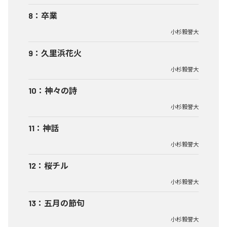
8
：
卒業
小杉毅誉大
9
：
久里浜花火
小杉毅誉大
10
：
神々の詩
小杉毅誉大
11
：
神話
小杉毅誉大
12
：
桜チル
小杉毅誉大
13
：
五月の節句
小杉毅誉大