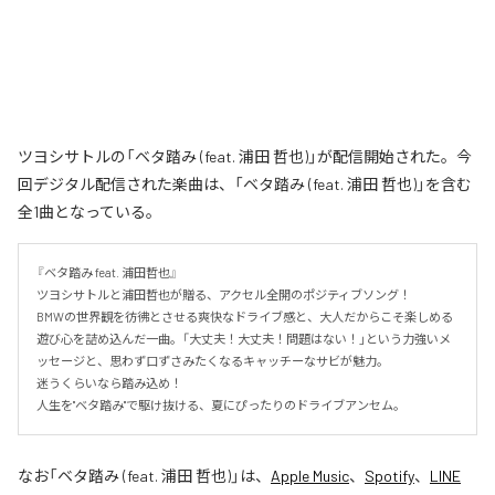
ツヨシサトルの「ベタ踏み (feat. 浦田 哲也)」が配信開始された。今
回デジタル配信された楽曲は、「ベタ踏み (feat. 浦田 哲也)」を含む
全1曲となっている。
『ベタ踏み feat. 浦田哲也』

ツヨシサトルと浦田哲也が贈る、アクセル全開のポジティブソング！

BMWの世界観を彷彿とさせる爽快なドライブ感と、大人だからこそ楽しめる
遊び心を詰め込んだ一曲。「大丈夫！大丈夫！問題はない！」という力強いメ
ッセージと、思わず口ずさみたくなるキャッチーなサビが魅力。

迷うくらいなら踏み込め！

人生を"ベタ踏み"で駆け抜ける、夏にぴったりのドライブアンセム。
なお「
ベタ踏み (feat. 浦田 哲也)
」は、
Apple Music
、
Spotify
、
LINE