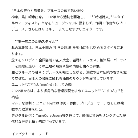
「日本の祭りと風景を、ブルースの魂で歌い継ぐ」

神奈川県川崎市出身。1992年から活動を開始し、　**「吟遊詩人」**スタイ
ルのアーティスト。単なるミュージシャンに留まらず、作詞・作曲からプロ
デュース、さらにはリミキサーまでこなすクリエイターです。

　**唯一無二の活動スタイル**　

私の真骨頂は、日本全国の「生きた現場」を楽曲に封じ込めるスタイルにあ
ります。

旅するメロディ： 全国各地の花火大会、盆踊り、フェス、納涼祭、パーティ
ーを実際に巡り、その土地の熱気や旅の情景を曲へと昇華。　

和とブルースの融合： ブルースを軸にしながら、演歌や日本伝統の響きを織
り交ぜた、日本人の琴線に触れる独自のサウンドを展開しています。

ユニット「こす9ん（cos9n）」としての顔

2022年からは、より多角的な音楽表現を求めてユニット**「こす9ん」**を
結成。

マルチな役割： ユニット内では作詞・作曲、プロデューサー、さらには複
数の楽器演奏を担当。

デジタル配信： TuneCore Japan等を通じて、映像と音源をリンクさせた現
代的な発信も精力的に行っています。

インパクト・キーワード
