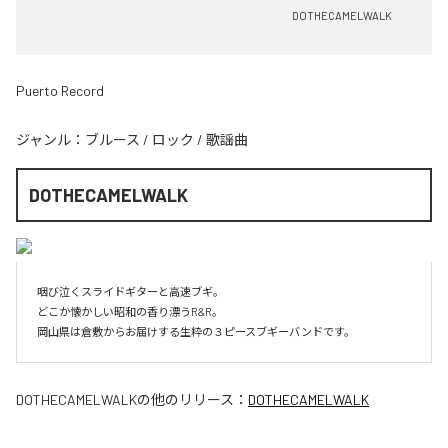
DOTHECAMELWALK
Puerto Record
ジャンル：
ブルース
/
ロック
/
歌謡曲
DOTHECAMELWALK
咽び泣くスライドギターと高速ブギ。

どこか懐かしい昭和の香り漂うR&R。

岡山県は倉敷からお届けする生粋の３ピースブギーバンドです。
DOTHECAMELWALK
の他のリリース：
DOTHECAMELWALK