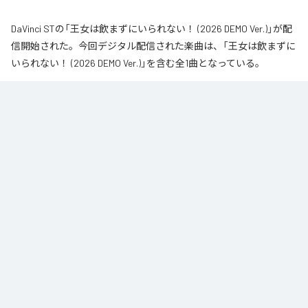
DaVinci STの「王女は飲まずにいられない！ (2026 DEMO Ver.)」が配
信開始された。今回デジタル配信された楽曲は、「王女は飲まずに
いられない！ (2026 DEMO Ver.)」を含む全1曲となっている。
なお「
王女は飲まずにいられない！ (2026 DEMO Ver.)
」は、
Apple
Music
、
Spotify
、
LINE MUSIC
、
YouTube Music
、
Amazon Music
Unlimited
などの音楽配信サービスで聴くことができる。
各配信サービス：
王女は飲まずにいられない！ (2026 DEMO Ver.)
1
：
王女は飲まずにいられない！ (2026 DEMO
Ver.)
DaVinci ST