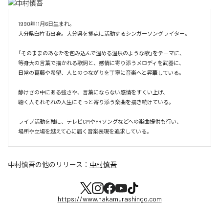
1990年11月6日生まれ。

大分県臼杵市出身。大分県を拠点に活動するシンガーソングライター。

「そのままのあなたを包み込んで温める温泉のような歌」をテーマに、

等身大の言葉で描かれる歌詞と、感情に寄り添うメロディを武器に、

日常の葛藤や希望、人とのつながりを丁寧に音楽へと昇華している。

静けさの中にある強さや、言葉にならない感情をすくい上げ、

聴く人それぞれの人生にそっと寄り添う楽曲を描き続けている。

ライブ活動を軸に、テレビCMやPRソングなどへの楽曲提供も行い、

場所や立場を越えて心に届く音楽表現を追求している。
中村慎吾
の他のリリース：
中村慎吾
https://www.nakamurashingo.com