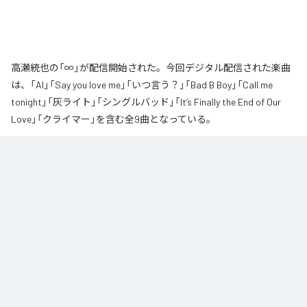
高瀬統也の「∞」が配信開始された。今回デジタル配信された楽曲
は、「AI」「Say you love me」「いつ言う？」「Bad B Boy」「Call me
tonight」「灰ライト」「シングルバッド」「It’s Finally the End of Our
Love」「クライマー」を含む全9曲となっている。
なお「
∞
」は、
Apple Music
、
Spotify
、
LINE MUSIC
、
YouTube Music
、
Amazon Music Unlimited
などの音楽配信サービスで聴くことができ
る。
各配信サービス：
∞
1
：
AI