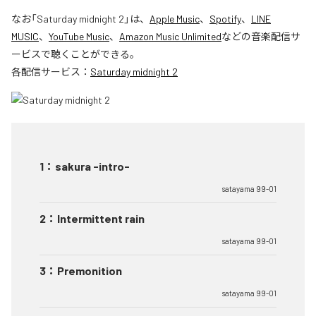
なお「
Saturday midnight 2
」は、
Apple Music
、
Spotify
、
LINE
MUSIC
、
YouTube Music
、
Amazon Music Unlimited
などの音楽配信サ
ービスで聴くことができる。
各配信サービス：
Saturday midnight 2
1
：
sakura -intro-
satayama 99-01
2
：
Intermittent rain
satayama 99-01
3
：
Premonition
satayama 99-01