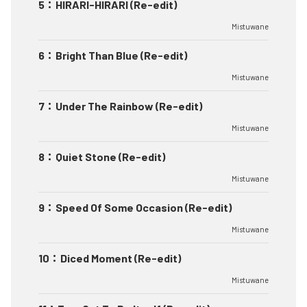
5
：
HIRARI-HIRARI (Re-edit)
Mistuwane
6
：
Bright Than Blue (Re-edit)
Mistuwane
7
：
Under The Rainbow (Re-edit)
Mistuwane
8
：
Quiet Stone (Re-edit)
Mistuwane
9
：
Speed Of Some Occasion (Re-edit)
Mistuwane
10
：
Diced Moment (Re-edit)
Mistuwane