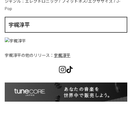
ジャンル：
エレクトロニック
/
フィットネス/エクササイズ
/
J-
Pop
宇梶淳平
宇梶淳平
の他のリリース：
宇梶淳平