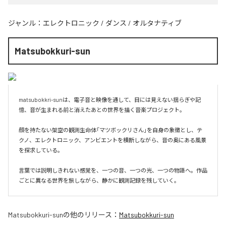
ジャンル：
エレクトロニック
/
ダンス
/
オルタナティブ
Matsubokkuri-sun
matsubokkri-sunは、電子音と映像を通して、目には見えない揺らぎや記
憶、音が生まれる前と消えたあとの世界を描く音楽プロジェクト。

顔を持たない架空の観測生命体「マツボックリさん」を自身の象徴とし、テ
クノ、エレクトロニック、アンビエントを横断しながら、音の奥にある風景
を探求している。

言葉では説明しきれない感覚を、一つの音、一つの光、一つの物語へ。作品
ごとに異なる世界を旅しながら、静かに観測記録を残していく。
Matsubokkuri-sun
の他のリリース：
Matsubokkuri-sun