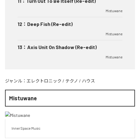
11
：
Turn Out To Be Itself (Re-edit)
Mistuwane
12
：
Deep Fish (Re-edit)
Mistuwane
13
：
Axis Unit On Shadow (Re-edit)
Mistuwane
ジャンル：
エレクトロニック
/
テクノ
/
ハウス
Mistuwane
Inner Space Music