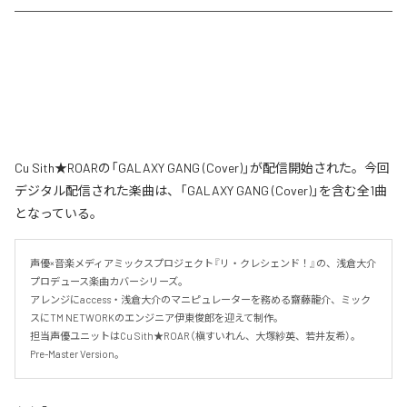
Cu Sith★ROARの「GALAXY GANG (Cover)」が配信開始された。今回
デジタル配信された楽曲は、「GALAXY GANG (Cover)」を含む全1曲
となっている。
声優×音楽メディアミックスプロジェクト『リ・クレシェンド！』の、浅倉大介
プロデュース楽曲カバーシリーズ。

アレンジにaccess・浅倉大介のマニピュレーターを務める齋藤龍介、ミック
スにTM NETWORKのエンジニア伊東俊郎を迎えて制作。

担当声優ユニットはCu Sith★ROAR（槇すいれん、大塚紗英、若井友希）。
Pre-Master Version。