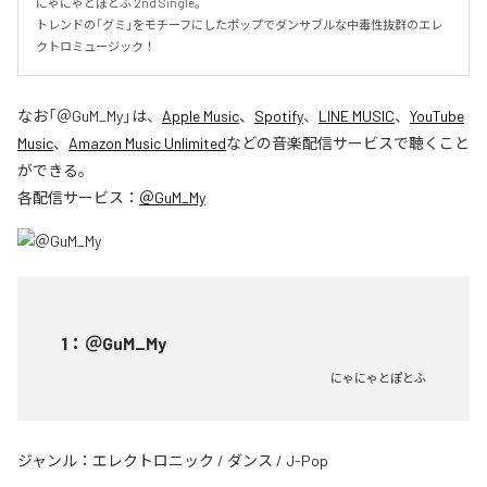
にゃにゃとぽとふ 2nd Single。

トレンドの「グミ」をモチーフにしたポップでダンサブルな中毒性抜群のエレ
クトロミュージック！
なお「
＠GuM_My
」は、
Apple Music
、
Spotify
、
LINE MUSIC
、
YouTube
Music
、
Amazon Music Unlimited
などの音楽配信サービスで聴くこと
ができる。
各配信サービス：
＠GuM_My
1
：
＠GuM_My
にゃにゃとぽとふ
ジャンル：
エレクトロニック
/
ダンス
/
J-Pop