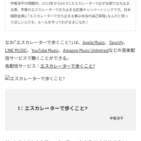
宇梶淳平の問題作。2023年から99.9%エスカレーターで必ず右側で立ち止ま
る男、宇梶のエスカレーターで立ち止まる応援キャンペーンソングです。日本
国民全員に「エスカレーターで立ち止まる事は本当の自己実現」なんだと知っ
てほしいんです。ルールを守ってわがままになれ！
なお「
エスカレーターで歩くこと?
」は、
Apple Music
、
Spotify
、
LINE MUSIC
、
YouTube Music
、
Amazon Music Unlimited
などの音楽配
信サービスで聴くことができる。
各配信サービス：
エスカレーターで歩くこと?
1
：
エスカレーターで歩くこと?
宇梶淳平