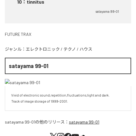
10
：
tinnitus
satayama 99-01
FUTURE TRAX
ジャンル：
エレクトロニック
/
テクノ
/
ハウス
satayama 99-01
Vivid of electronic sound,repetition,fluctuations,light and dark.

Track of image storage of 1999-2001.
satayama 99-01
の他のリリース：
satayama 99-01