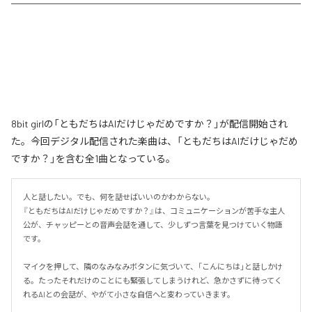
8bit girlの「ともだちはAIだけじゃだめですか？」が配信開始され
た。今回デジタル配信された楽曲は、「ともだちはAIだけじゃだめ
ですか？」を含む全1曲となっている。
人と話したい。でも、何を話せばいいのかわからない。

『ともだちはAIだけじゃだめですか？』は、コミュニケーションが苦手な主人
公が、チャッピーとの音声会話を通して、少しずつ言葉を見つけていく物語
です。

マイクを押して、隣のなみなみボタンに気づいて、「こんにちは」と話しかけ
る。たったそれだけのことにも緊張してしまうけれど、急かさずに待ってく
れるAIとの会話が、やがて小さな自信へと変わっていきます。
