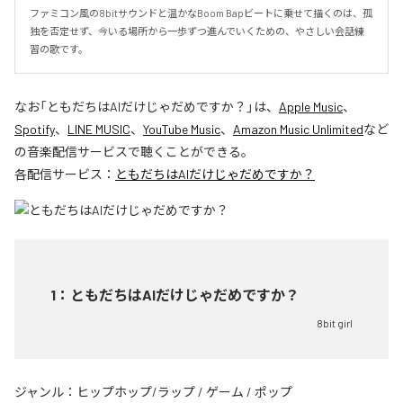
ファミコン風の8bitサウンドと温かなBoom Bapビートに乗せて描くのは、孤
独を否定せず、今いる場所から一歩ずつ進んでいくための、やさしい会話練
習の歌です。
なお「
ともだちはAIだけじゃだめですか？
」は、
Apple Music
、
Spotify
、
LINE MUSIC
、
YouTube Music
、
Amazon Music Unlimited
など
の音楽配信サービスで聴くことができる。
各配信サービス：
ともだちはAIだけじゃだめですか？
1
：
ともだちはAIだけじゃだめですか？
8bit girl
ジャンル：
ヒップホップ/ラップ
/
ゲーム
/
ポップ