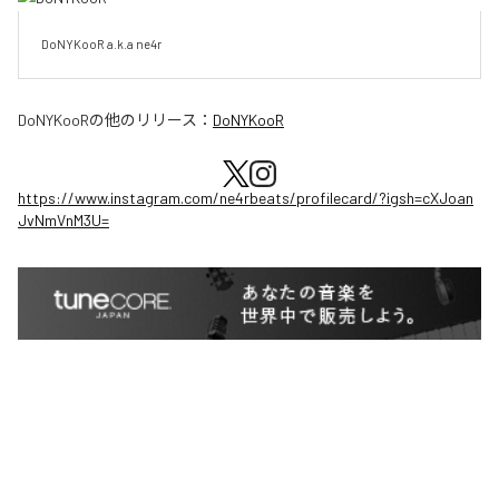
DoNYKooR a.k.a ne4r
DoNYKooR
の他のリリース：
DoNYKooR
https://www.instagram.com/ne4rbeats/profilecard/?igsh=cXJoan
JvNmVnM3U=