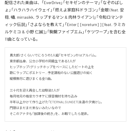
配信された楽曲は、「EverDrive」「セキゼンのテーマ」「なぞのばし
ょ」「ハラハラハイウェイ」「燃えよ家庭科ドラゴン」「金眼 (feat. 安
穏, 嘯, mirrasikk, ラップするマン & 肉林ライアン)」「令和ロマンテ
ィック伝説」「さよならを教えて」「Enter [ [noreturn] ] [feat. ラミカ
ルケミコ & 小野 仁誠]」「駒繋ファイブエム」「ケツワープ」を含む全
11曲となっている。
勇太郎/さくらい/でにろうの3人組「セキゼン」の1stアルバム。

東京都出身、公立小学校の同級生である3人が

ヒップホップ/グリッチホップをベースにしたビートの上を

歌にラップにポエトリー…予定調和のない公園遊びの如く

縦横無尽に遊びまくる全11曲。

三十代を迎え再会した幼馴染3人が

毎月地元の格安カラオケに録音機材を持ち込み

半年以上かけて作り上げた「ETERNAL SUNSET(永遠の夕焼け)」。

門限はまだまだ来ないみたいなので

そこのアナタも「放課後の続き」を、お暇でしたら是非。