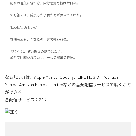
周りの言葉に傷つき、自分を責め続けた日々。

でも答えは、成長した子供たちが教えてくれた。

“Look At Us Now.”

後悔も涙も、全部この一言で報われる。

『2DK』は、狭い部屋の話ではない。

愛が受け継がれていく、一つの家族の物語。
なお「
2DK
」は、
Apple Music
、
Spotify
、
LINE MUSIC
、
YouTube
Music
、
Amazon Music Unlimited
などの音楽配信サービスで聴くこと
ができる。
各配信サービス：
2DK