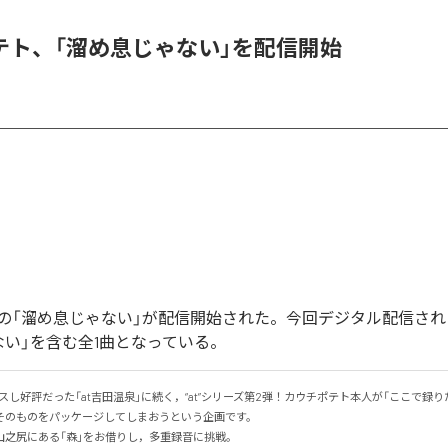
テト、「溜め息じゃない」を配信開始
の「溜め息じゃない」が配信開始された。今回デジタル配信され
ない」を含む全1曲となっている。
ースし好評だった「at吉田温泉」に続く，“at”シリーズ第2弾！カウチポテト本人が「ここで録
のものをパッケージしてしまおうという企画です。

之尻にある「森」をお借りし，多重録音に挑戦。
