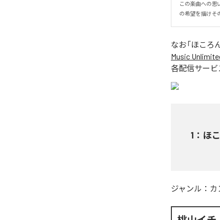
この楽曲への思
の希望を描けそ
なお「
ほころ
Music Unlimite
各配信サービ
1
：
ほ
ジャンル：
カ
桃山イチ