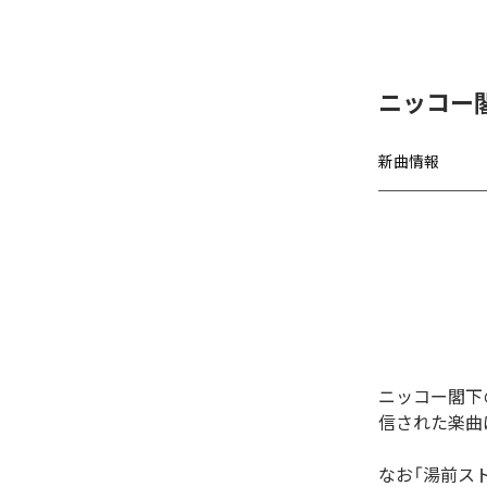
ニッコー閣下
新曲情報
ニッコー閣下の
信された楽曲は、
なお「
湯前ストン