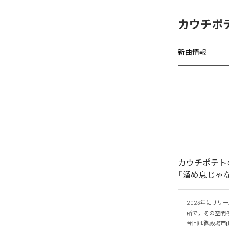
カウチポ
新曲情報
カウチポテト
「溜め息じゃ
2023年にリリ
所で，その空間そ
今回は御殿場市山