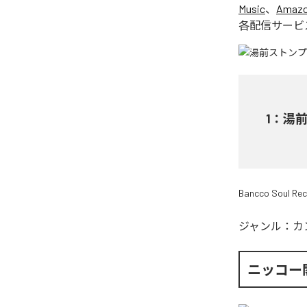
Music
、
Amazon
各配信サービ
1
：
湯前ス
Bancco Soul Re
ジャンル：
カ
ニッコー