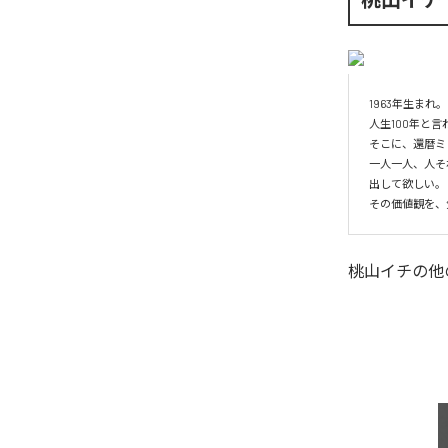
1963年生ま
人生100年と
そこに、還暦ミ
一人一人、人そ
出して欲しい。

その価値観を、
桃山イチ
の他