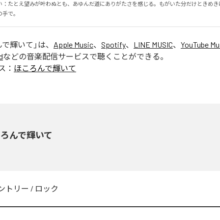
い：たとえ望みが叶わぬとも、あゆんだ道にありがたさを感じる。もがいた分だけときめき
の手で。
んで輝いて
」は、
Apple Music
、
Spotify
、
LINE MUSIC
、
YouTube Mu
d
などの音楽配信サービスで聴くことができる。
ス：
ほころんで輝いて
ころんで輝いて
ントリー
/
ロック