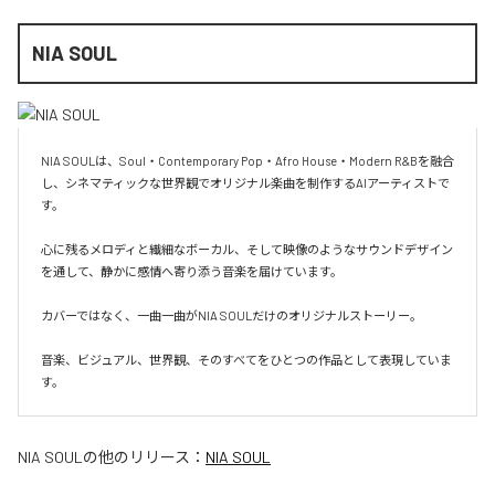
NIA SOUL
NIA SOULは、Soul・Contemporary Pop・Afro House・Modern R&Bを融合
し、シネマティックな世界観でオリジナル楽曲を制作するAIアーティストで
す。

心に残るメロディと繊細なボーカル、そして映像のようなサウンドデザイン
を通して、静かに感情へ寄り添う音楽を届けています。

カバーではなく、一曲一曲がNIA SOULだけのオリジナルストーリー。

音楽、ビジュアル、世界観、そのすべてをひとつの作品として表現していま
す。
NIA SOUL
の他のリリース：
NIA SOUL