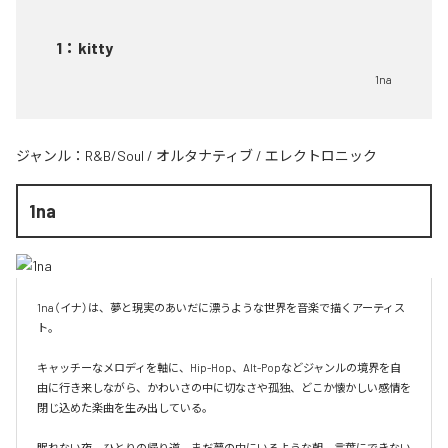
1
：
kitty
1na
ジャンル：
R&B/Soul
/
オルタナティブ
/
エレクトロニック
1na
1na（イナ）は、夢と現実のあいだに漂うような世界を音楽で描くアーティス
ト。

キャッチーなメロディを軸に、Hip-Hop、Alt-Popなどジャンルの境界を自
由に行き来しながら、かわいさの中に切なさや孤独、どこか懐かしい感情を
閉じ込めた楽曲を生み出している。

眠れない夜、ひとりの帰り道、まだ夢の中にいるような朝。言葉にできない