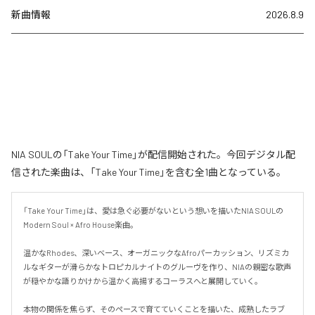
新曲情報
2026.8.9
NIA SOULの「Take Your Time」が配信開始された。今回デジタル配
信された楽曲は、「Take Your Time」を含む全1曲となっている。
「Take Your Time」は、愛は急ぐ必要がないという想いを描いたNIA SOULの
Modern Soul × Afro House楽曲。

温かなRhodes、深いベース、オーガニックなAfroパーカッション、リズミカ
ルなギターが滑らかなトロピカルナイトのグルーヴを作り、NIAの親密な歌声
が穏やかな語りかけから温かく高揚するコーラスへと展開していく。

本物の関係を焦らず、そのペースで育てていくことを描いた、成熟したラブ