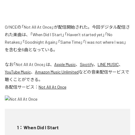
O/NCEの「Not All At Once」が配信開始された。今回デジタル配信さ
れた楽曲は、「When Did I Start」「Haven’t started yet」「No
Retakes」「Goodnight Again」「Same Time」「I was not where I was」
を含む全6曲となっている。
なお「
Not All At Once
」は、
Apple Music
、
Spotify
、
LINE MUSIC
、
YouTube Music
、
Amazon Music Unlimited
などの音楽配信サービスで
聴くことができる。
各配信サービス：
Not All At Once
1
：
When Did I Start