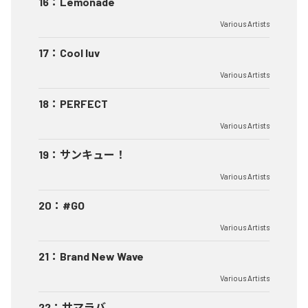
16
：
Lemonade
Various Artists
17
：
Cool luv
Various Artists
18
：
PERFECT
Various Artists
19
：
サンキュー！
Various Artists
20
：
#GO
Various Artists
21
：
Brand New Wave
Various Artists
22
：
サマラバ