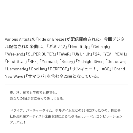
Various Artistsの「Ride on Breeze」が配信開始された。今回デジタ
ル配信された楽曲は、「ギミナツ」「Heat It Up」「Get high」
「Weekend」「SUPER DUPER」「FeVeR」「Uh Uh Uh」「24」「YEAH YEAH」
「First Star」「BFF」「Mermaid」「Breezy」「Midnight Diver」「Get down」
「Lemonade」「Cool luv」「PERFECT」「サンキュー！」「#GO」「Brand
New Wave」「サマラバ」を含む全22曲となっている。
夏、秋、朝でも午後でも夜でも。

あなたの1日が音に乗って楽しくなる。

ドライブ、パーティータイム、チルタイムなどのBGMにぴったりの、株式会
社RoB所属アーティスト楽曲収録によるRoB Musicレーベルコンピレーション
アルバム！