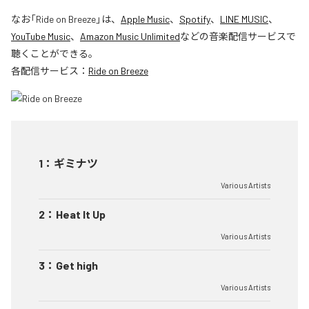
なお「
Ride on Breeze
」は、
Apple Music
、
Spotify
、
LINE MUSIC
、
YouTube Music
、
Amazon Music Unlimited
などの音楽配信サービスで
聴くことができる。
各配信サービス：
Ride on Breeze
1
：
ギミナツ
Various Artists
2
：
Heat It Up
Various Artists
3
：
Get high
Various Artists