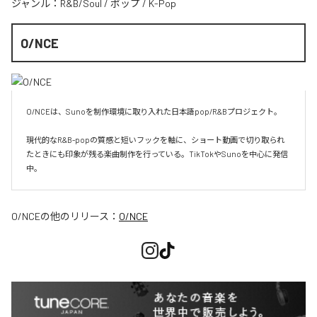
ジャンル：
R&B/Soul
/
ポップ
/
K-Pop
O/NCE
O/NCEは、Sunoを制作環境に取り入れた日本語pop/R&Bプロジェクト。

現代的なR&B-popの質感と短いフックを軸に、ショート動画で切り取られ
たときにも印象が残る楽曲制作を行っている。TikTokやSunoを中心に発信
O/NCE
の他のリリース：
O/NCE