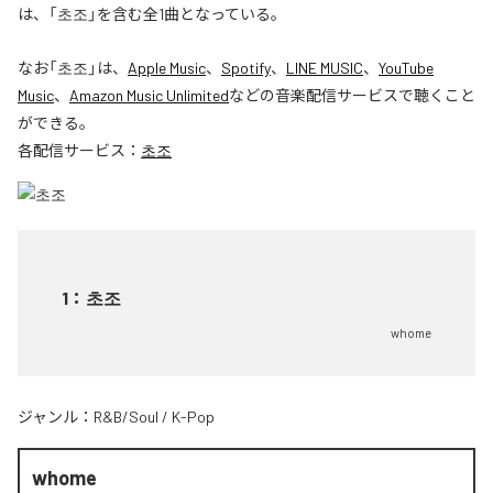
は、「초조」を含む全1曲となっている。
なお「
초조
」は、
Apple Music
、
Spotify
、
LINE MUSIC
、
YouTube
Music
、
Amazon Music Unlimited
などの音楽配信サービスで聴くこと
ができる。
各配信サービス：
초조
1
：
초조
whome
ジャンル：
R&B/Soul
/
K-Pop
whome