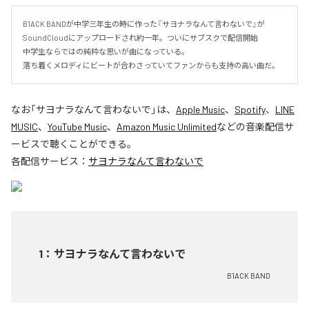
B1ACK BANDが中学三年生の時に作った『サヨナラなんて言わないで』が
SoundCloudにアップロードされ約一年。ついにサブスクで配信開始

中学生ならではの純粋な思いが曲になっている。

落ち着くメロディにビートが合わさっていてファンからも支持の高い曲だ。
なお「
サヨナラなんて言わないで
」は、
Apple Music
、
Spotify
、
LINE
MUSIC
、
YouTube Music
、
Amazon Music Unlimited
などの音楽配信サ
ービスで聴くことができる。
各配信サービス：
サヨナラなんて言わないで
1
：
サヨナラなんて言わないで
B1ACK BAND