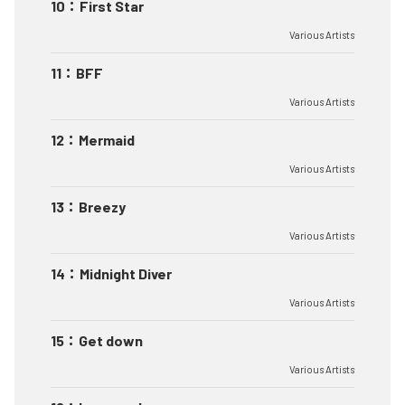
10
：
First Star
Various Artists
11
：
BFF
Various Artists
12
：
Mermaid
Various Artists
13
：
Breezy
Various Artists
14
：
Midnight Diver
Various Artists
15
：
Get down
Various Artists