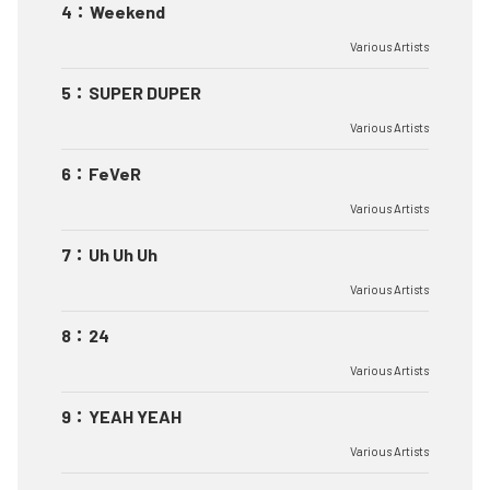
4
：
Weekend
Various Artists
5
：
SUPER DUPER
Various Artists
6
：
FeVeR
Various Artists
7
：
Uh Uh Uh
Various Artists
8
：
24
Various Artists
9
：
YEAH YEAH
Various Artists