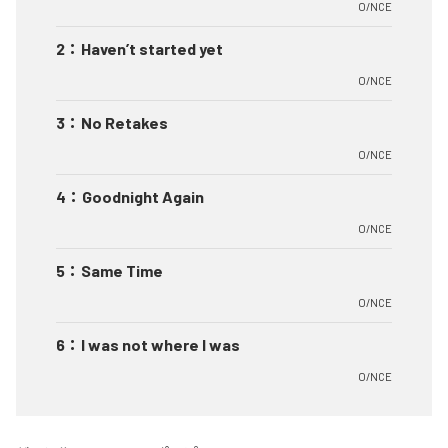
O/NCE
2
：
Haven’t started yet
O/NCE
3
：
No Retakes
O/NCE
4
：
Goodnight Again
O/NCE
5
：
Same Time
O/NCE
6
：
I was not where I was
O/NCE