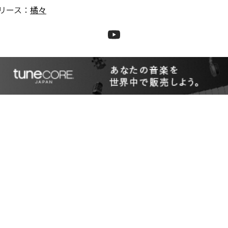
リース：
橘々