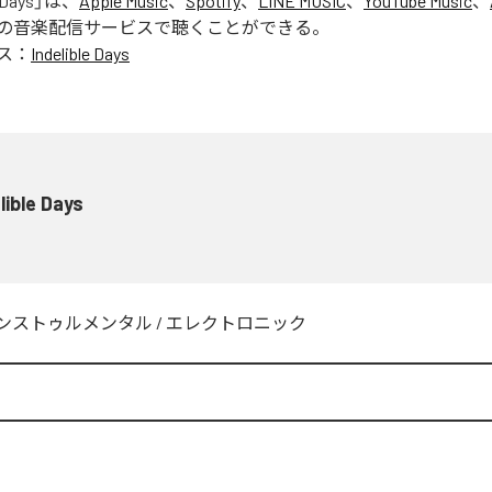
 Days
」は、
Apple Music
、
Spotify
、
LINE MUSIC
、
YouTube Music
、
の音楽配信サービスで聴くことができる。
ス：
Indelible Days
lible Days
ンストゥルメンタル
/
エレクトロニック