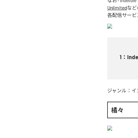
なお「
Indelible
Unlimited
など
各配信サービ
1
：
Inde
ジャンル：
イ
橘々