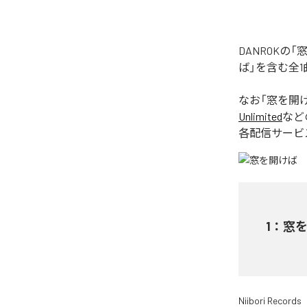
DANROK
ば」を含む全
なお「
窓を開
Unlimited
など
各配信サービ
1
：
窓
Niibori Records