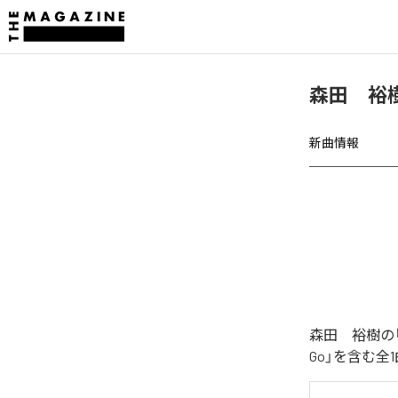
森田 裕樹、
新曲情報
森田 裕樹の「L
Go」を含む全