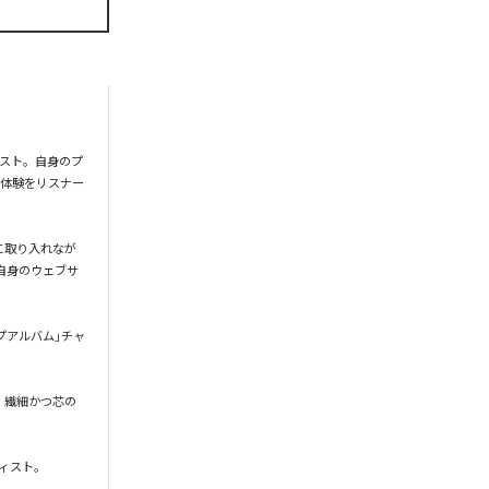
ィスト。自身のプ
な体験をリスナー
在に取り入れなが
自身のウェブサ
 トップアルバム」チャ
包。繊細かつ芯の
スト。
