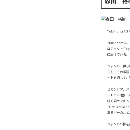
森田 裕
Yuki Morit
Yuki Mo
ロジェクト「D
に届けている。

ジャンルに縛られ
らも、その根底
イトを通じて、
セカンドアルバム『T
ートで28位に
続く同ランキン
『ONE AN
あるボーカルと
ジャンルの枠を