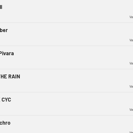
l
Va
ber
Va
Pivara
Va
THE RAIN
Va
 CYC
Va
chro
Va