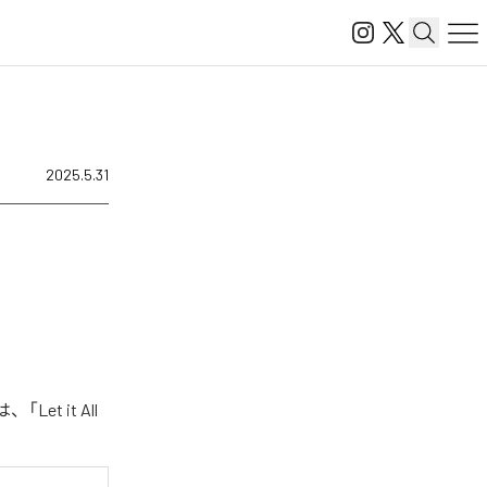
2025.5.31
t it All