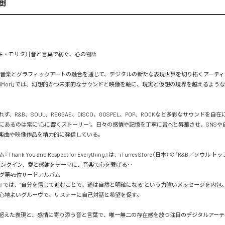
樹
a（ユキ・モリタ） | 音と言葉で紡ぐ、心の物語

ritaは、音楽とグラフィックアートの融合を通じて、デジタルの新たな表現世界を切り拓くアーテ
igiMori」では、幻想的かつ未来的なサウンドと映像を軸に、現実と仮想の境界を越えるよう
ず、R&B、SOUL、REGGAE、DISCO、GOSPEL、POP、ROCKなど多彩なサウンドを自
にあるのは常に“心に響くストーリー”。日々の感情や記憶を丁寧に音へと昇華させ、SNSや
楽曲や映像作品を精力的に発信している。

hank You and Respect for Everything』は、iTunes Store（日本）の「R&B／ソウル
ランクイン、愛と感謝をテーマに、音楽で心を繋げる‥

グ第45位サードアルバム

SWER』では、“自分を信じて進むことで、道は自然と明確になる”という力強いメッセージを内
心地よいグルーヴで、リスナーに自己対話と希望を促す。

超えた表現と、感情に寄り添う音と言葉で、唯一無二の存在感を放つ注目のデジタルアーティ