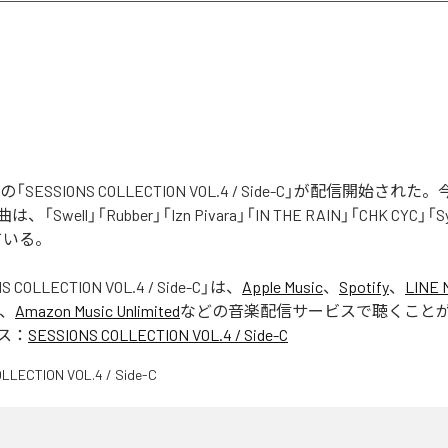
tistsの「SESSIONS COLLECTION VOL.4 / Side-C」が配信開始
Swell」「Rubber」「Izn Pivara」「IN THE RAIN」「CHK CYC」「
ている。
S COLLECTION VOL.4 / Side-C
」は、
Apple Music
、
Spotify
、
LINE 
、
Amazon Music Unlimited
などの音楽配信サービスで聴くこと
ス：
SESSIONS COLLECTION VOL.4 / Side-C