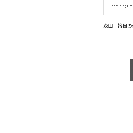
森田 裕樹
の