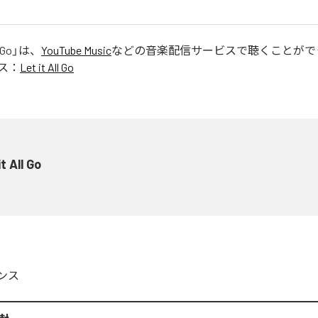
 Go
」は、
YouTube Music
などの音楽配信サービスで聴くことがで
ス：
Let it All Go
it All Go
ンス