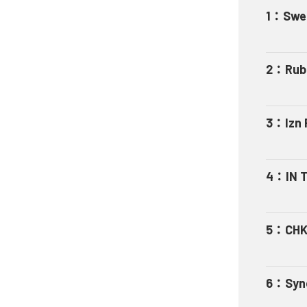
1
：
Swel
2
：
Rub
3
：
Izn 
4
：
IN 
5
：
CHK
6
：
Syn