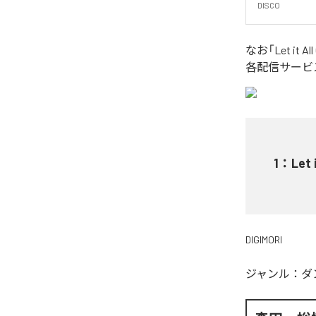
DISCO
なお「
Let it All
各配信サービ
1
：
Let 
DIGIMORI
ジャンル：
ダ