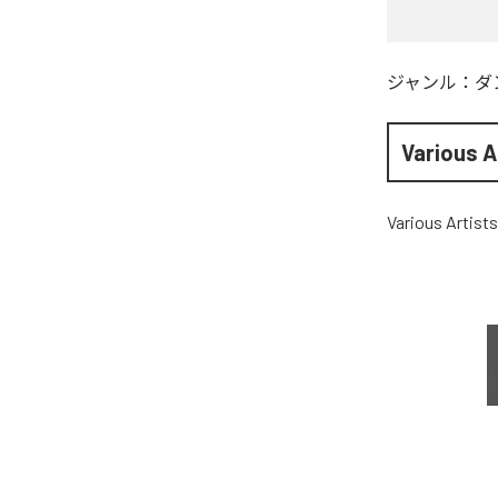
ジャンル：
ダ
Various A
Various Artists