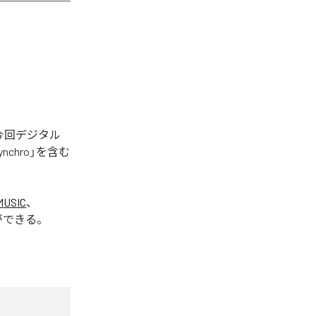
された。今回デジタル
Synchro」を含む
MUSIC
、
ができる。