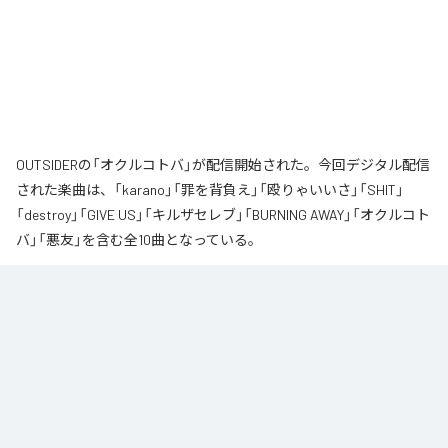
OUTSIDERの「オクルコトバ」が配信開始された。今回デジタル配信
された楽曲は、「karano」「罪を背負え」「殴りゃいいさ」「SHIT」
「destroy」「GIVE US」「キルザセレブ」「BURNING AWAY」「オクルコト
バ」「悪友」を含む全10曲となっている。
なお「
オクルコトバ
」は、
Apple Music
、
Spotify
、
LINE MUSIC
、
YouTube Music
、
Amazon Music Unlimited
などの音楽配信サービスで
聴くことができる。
各配信サービス：
オクルコトバ