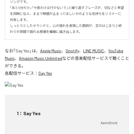
ソングです。

「あと5分だけ」「今夜だけは行かないで」と繰り返すフレーズが、切なさと希望
を同時に伝え、まるで時間が止まってほしいかのような気持ちをリスナーに
共有します。

しっとりとしたサウンドと、心の揺れを表現した歌詞が、恋のはじまりと終
わりの狭間で揺れる感情を繊細に描き出します。
なお「
Say Yes
」は、
Apple Music
、
Spotify
、
LINE MUSIC
、
YouTube
Music
、
Amazon Music Unlimited
などの音楽配信サービスで聴くこと
ができる。
各配信サービス：
Say Yes
1
：
Say Yes
KarinDroid