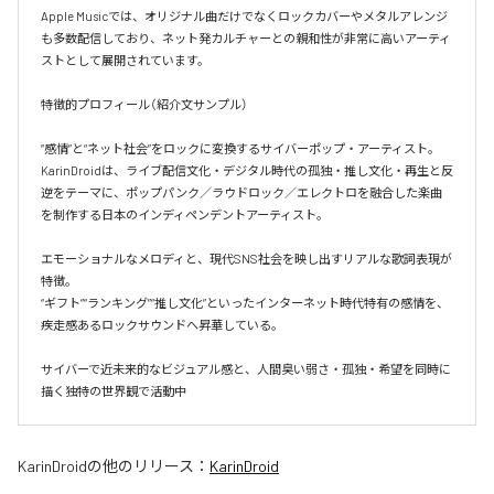
Apple Musicでは、オリジナル曲だけでなくロックカバーやメタルアレンジ
も多数配信しており、ネット発カルチャーとの親和性が非常に高いアーティ
ストとして展開されています。  

特徴的プロフィール（紹介文サンプル）

“感情”と“ネット社会”をロックに変換するサイバーポップ・アーティスト。

KarinDroidは、ライブ配信文化・デジタル時代の孤独・推し文化・再生と反
逆をテーマに、ポップパンク／ラウドロック／エレクトロを融合した楽曲
を制作する日本のインディペンデントアーティスト。

エモーショナルなメロディと、現代SNS社会を映し出すリアルな歌詞表現が
特徴。

“ギフト”“ランキング”“推し文化”といったインターネット時代特有の感情を、
疾走感あるロックサウンドへ昇華している。

サイバーで近未来的なビジュアル感と、人間臭い弱さ・孤独・希望を同時に
描く独特の世界観で活動中
KarinDroid
の他のリリース：
KarinDroid