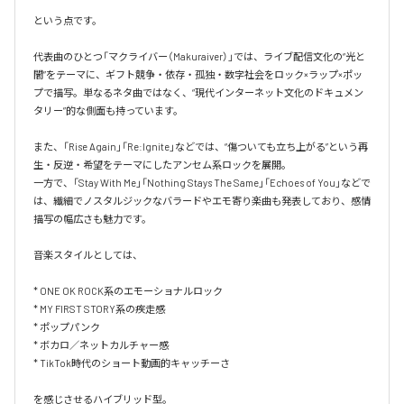
という点です。

代表曲のひとつ「マクライバー（Makuraiver）」では、ライブ配信文化の“光と
闇”をテーマに、ギフト競争・依存・孤独・数字社会をロック×ラップ×ポッ
プで描写。単なるネタ曲ではなく、“現代インターネット文化のドキュメン
タリー”的な側面も持っています。  

また、「Rise Again」「Re:Ignite」などでは、“傷ついても立ち上がる”という再
生・反逆・希望をテーマにしたアンセム系ロックを展開。  

一方で、「Stay With Me」「Nothing Stays The Same」「Echoes of You」などで
は、繊細でノスタルジックなバラードやエモ寄り楽曲も発表しており、感情
描写の幅広さも魅力です。  

音楽スタイルとしては、

* ONE OK ROCK系のエモーショナルロック

* MY FIRST STORY系の疾走感

* ポップパンク

* ボカロ／ネットカルチャー感

* TikTok時代のショート動画的キャッチーさ

を感じさせるハイブリッド型。
