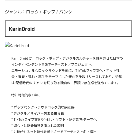
ジャンル：
ロック
/
ポップ
/
パンク
KarinDroid
KarinDroid は、ロック・ポップ・デジタルカルチャーを融合させた日本の
インディペンデント音楽アーティスト／プロジェクト。

エモーショナルなロックサウンドを軸に、TikTokライブ文化・ネット社
会・青春・孤独・再生をテーマにした楽曲を多数リリースしており、近年
は“配信時代のリアル”を切り取る独自の世界観で存在感を強めています。  

特に特徴的なのは、

* ポップパンク〜ラウドロック的な疾走感

* デジタル／サイバー感ある世界観

* TikTokライブ文化や“推し・ギフト・配信者”をテーマ化

* 切なさと反骨精神を両立した歌詞

* AI時代やネット時代を感じさせるアーティスト名・演出
