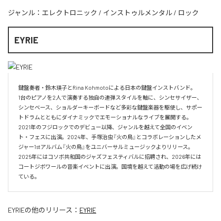
ジャンル：
エレクトロニック
/
インストゥルメンタル
/
ロック
EYRIE
鍵盤奏者・鈴木瑛子とRina Kohmotoによる日本の鍵盤インストバンド。

1台のピアノを2人で演奏する独自の連弾スタイルを軸に、シンセサイザー、
シンセベース、ショルダーキーボードなど多彩な鍵盤楽器を駆使し、サポー
トドラムとともにダイナミックでエモーショナルなライブを展開する。

2021年のフジロックでのデビュー以降、ジャンルを越えて全国のイベン
ト・フェスに出演。2024年、手塚治虫『火の鳥』とコラボレーションしたメ
ジャー1stアルバム『火の鳥』をユニバーサルミュージックよりリリース。

2025年にはコソボ共和国のジャズフェスティバルに招聘され、2026年には
コートジボワールの音楽イベントに出演。国境を越えて活動の場を広げ続け
ている。​
EYRIE
の他のリリース：
EYRIE