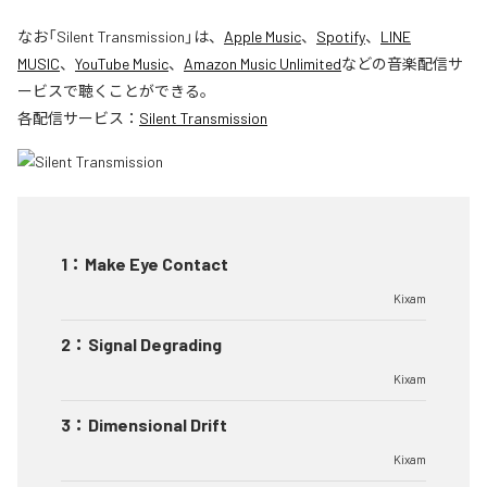
なお「
Silent Transmission
」は、
Apple Music
、
Spotify
、
LINE
MUSIC
、
YouTube Music
、
Amazon Music Unlimited
などの音楽配信サ
ービスで聴くことができる。
各配信サービス：
Silent Transmission
1
：
Make Eye Contact
Kixam
2
：
Signal Degrading
Kixam
3
：
Dimensional Drift
Kixam