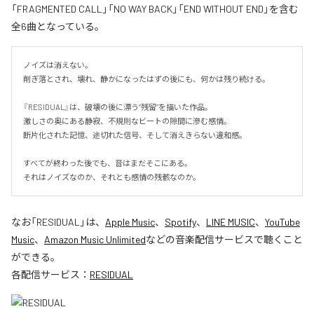
「FRAGMENTED CALL」「NO WAY BACK」「END WITHOUT END」を含む
全6曲となっている。
ノイズは消えない。

削ぎ落とされ、壊れ、静かになったはずの後にも、何かは残り続ける。

『RESIDUAL』は、破壊の後に漂う“残留”を描いた作品。

激しさの奥にある静寂、不規則なビートの隙間に滲む感情。

断片化された記憶、途切れた信号、そして消えきらない違和感。

すべてが終わった後でも、音はまだそこにある。

それはノイズなのか、それとも感情の残骸なのか。
なお「
RESIDUAL
」は、
Apple Music
、
Spotify
、
LINE MUSIC
、
YouTube
Music
、
Amazon Music Unlimited
などの音楽配信サービスで聴くこと
ができる。
各配信サービス：
RESIDUAL