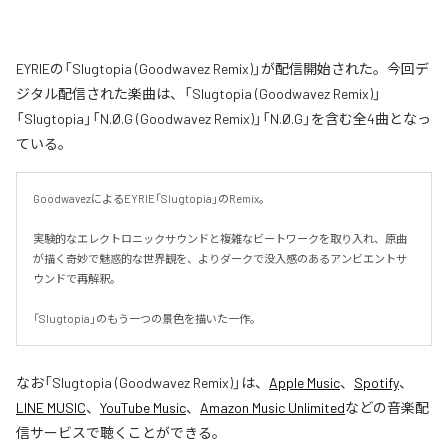
EYRIEの「Slugtopia (Goodwavez Remix)」が配信開始された。今回デ
ジタル配信された楽曲は、「Slugtopia (Goodwavez Remix)」
「Slugtopia」「N.Ø.G (Goodwavez Remix)」「N.Ø.G」を含む全4曲となっ
ている。
GoodwavezによるEYRIE「Slugtopia」のRemix。

実験的なエレクトロニックサウンドと複雑なビートワークを取り入れ、原曲
が描く奇妙で魅惑的な世界観を、よりダークで没入感のあるアンビエントサ
ウンドで再解釈。

「Slugtopia」のもう一つの景色を描いた一作。
なお「
Slugtopia (Goodwavez Remix)
」は、
Apple Music
、
Spotify
、
LINE MUSIC
、
YouTube Music
、
Amazon Music Unlimited
などの音楽配
信サービスで聴くことができる。