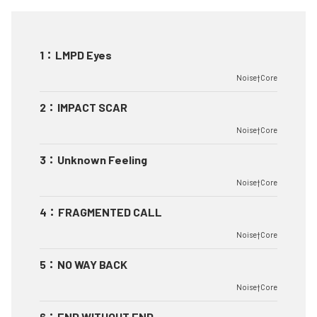
1
：
LMPD Eyes
Noise†Core
2
：
IMPACT SCAR
Noise†Core
3
：
Unknown Feeling
Noise†Core
4
：
FRAGMENTED CALL
Noise†Core
5
：
NO WAY BACK
Noise†Core
6
：
END WITHOUT END