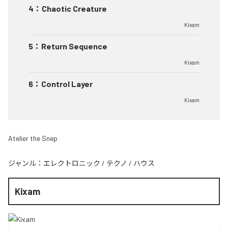
4
：
Chaotic Creature
Kixam
5
：
Return Sequence
Kixam
6
：
Control Layer
Kixam
Atelier the Snep
ジャンル：
エレクトロニック
/
テクノ
/
ハウス
Kixam