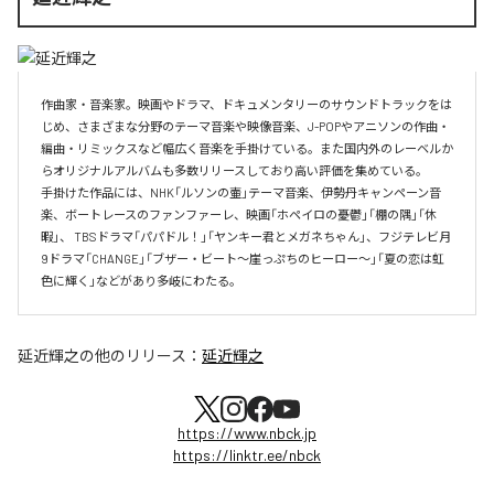
作曲家・音楽家。映画やドラマ、ドキュメンタリーのサウンドトラックをは
じめ、さまざまな分野のテーマ音楽や映像音楽、J-POPやアニソンの作曲・
編曲・リミックスなど幅広く音楽を手掛けている。また国内外のレーベルか
らオリジナルアルバムも多数リリースしており高い評価を集めている。

手掛けた作品には、NHK「ルソンの壷」テーマ音楽、伊勢丹キャンペーン音
楽、ボートレースのファンファーレ、映画「ホペイロの憂鬱」「棚の隅」「休
暇」、 TBSドラマ「パパドル！」「ヤンキー君とメガネちゃん」、フジテレビ月
9ドラマ「CHANGE」「ブザー・ビート～崖っぷちのヒーロー～」「夏の恋は虹
色に輝く」などがあり多岐にわたる。
延近輝之
の他のリリース：
延近輝之
https://www.nbck.jp
https://linktr.ee/nbck