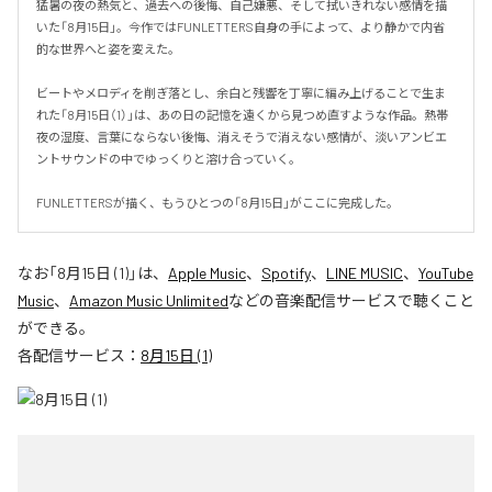
猛暑の夜の熱気と、過去への後悔、自己嫌悪、そして拭いきれない感情を描
いた「8月15日」。今作ではFUNLETTERS自身の手によって、より静かで内省
的な世界へと姿を変えた。

ビートやメロディを削ぎ落とし、余白と残響を丁寧に編み上げることで生ま
れた「8月15日（1）」は、あの日の記憶を遠くから見つめ直すような作品。熱帯
夜の湿度、言葉にならない後悔、消えそうで消えない感情が、淡いアンビエ
ントサウンドの中でゆっくりと溶け合っていく。

FUNLETTERSが描く、もうひとつの「8月15日」がここに完成した。
なお「
8月15日 (1)
」は、
Apple Music
、
Spotify
、
LINE MUSIC
、
YouTube
Music
、
Amazon Music Unlimited
などの音楽配信サービスで聴くこと
ができる。
各配信サービス：
8月15日 (1)