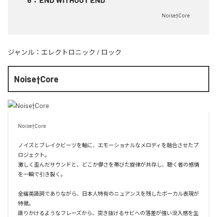
Noise†Core
ジャンル：
エレクトロニック
/
ロック
Noise†Core
Noise†Core

ノイズとブレイクビーツを軸に、エモーショナルなメロディを融合させたプ
ロジェクト。

激しく歪んだサウンドと、どこか儚さを帯びた旋律が共存し、聴く者の感情
を一瞬で引き裂く。

全編英語詞でありながら、日本人特有のニュアンスを残したボーカル表現が
特徴。

語りかけるようなフレーズから、突き抜けるサビへの落差が強い没入感を生