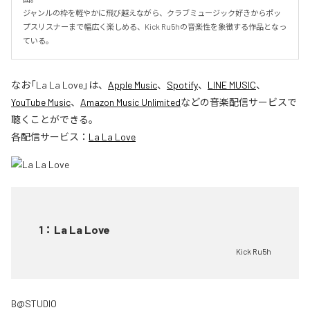
ジャンルの枠を軽やかに飛び越えながら、クラブミュージック好きからポッ
プスリスナーまで幅広く楽しめる、Kick Ru5hの音楽性を象徴する作品となっ
ている。
なお「
La La Love
」は、
Apple Music
、
Spotify
、
LINE MUSIC
、
YouTube Music
、
Amazon Music Unlimited
などの音楽配信サービスで
聴くことができる。
各配信サービス：
La La Love
1
：
La La Love
Kick Ru5h
B@STUDIO