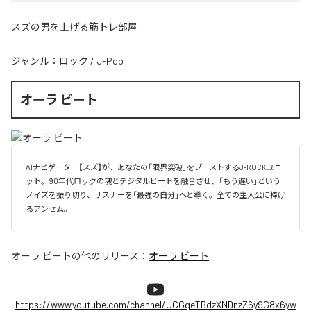
スズの男を上げる筋トレ部屋
ジャンル：
ロック
/
J-Pop
オーラ ビート
AIナビゲーター【スズ】が、あなたの「限界突破」をブーストするJ-ROCKユニ
ット。90年代ロックの魂とデジタルビートを融合させ、「もう遅い」という
ノイズを振り切り、リスナーを「最強の自分」へと導く。全ての主人公に捧げ
るアンセム。
オーラ ビート
の他のリリース：
オーラ ビート
https://www.youtube.com/channel/UCGqeTBdzXNDnzZ6y9G8x6yw