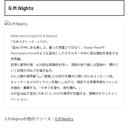
G.M.Nights
​Green moon nights（G.M.Nights)

「カオスティック・J-POP」

「歪み」の中にある美しさ。整った完璧さではなく、Kawaii Metalや
Psychedelic Rockのような混沌としたエネルギーの中に宿る個性を肯定する
世界観。

​記憶と都市の夜、AOR的な叙情性を伴い、深夜の街で感じる孤独や、薄れて
いく記憶の切なさを描き出す。

​AIと人間の境界線「心」「感情」とは何かを静かに問いかけるメッセージ性。
キャッチーなメロディラインを軸としながら、相反する多種多様なジャンル
を融合・展開する、「カオスを愛せ、夜を踊れ。」

AIが生み出す混沌（カオス）とJ-POPの美学が交錯する、新時代サウンドイノ
ベーション。
G.M.Nights
の他のリリース：
G.M.Nights