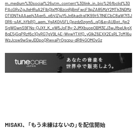
m_medium%3Dsocial%26utm_content%3Dlink_in_bio%26fbclid%3D
PAcGRvZgJleHRuA2FlbQIxMQBzcnRjBmFwcF9pZA85MzY2MTk3NDMz
OTI0NTkAAael43Aen5_q641ZjuY5Jn6kadtqI1K99t57INECbC8aW7f3J
0R6-sAK_hYbRQ_aem_YgAK045FLQpzdzDzgm5_qQ&e=AUBqt_fjp2
SgWGwnS9FNs-QJXf_K_vW5JoF8y-2JMXbuopOBM3EJ3wJfbeUkgX
8qE5jGqPRzf6c1QvRG7gV9L4E-WvwYTXfQ_yGlkZ6EXX2EsRL7cM16u
WzJcsw9wSwJDDpoQRwvaPrOgcpu-dR84GOMOvGz
MISAKI、「もう未練はないの」を配信開始