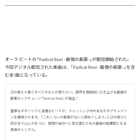
オーラ ビートの「Radical Beat -最強の劇薬-」が配信開始された。
今回デジタル配信された楽曲は、「Radical Beat -最強の劇薬-」を含
む全1曲となっている。
己の衰えと戦うすべての大人の男たちへ。限界を強制的に引き上げる最強の
劇薬ロックチューン『Radical Beat』が誕生！

重厚なギターリフと過激なビートが、トレーニング中のあなたのアドレナリ
ンを爆発させます。「これくらいの劇薬がないと諦めてしまう」と己の弱さと
向き合う心に火をつけ、理想の自分へと突き進むための最強の起爆剤となる
渾身のシングル。
