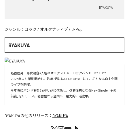
BYAKUYA
ジャンル：
ロック
/
オルタナティブ
/
J-Pop
BYAKUYA
名古屋発　男女混合3人組ネオミクスチャーロックバンド  BYAKUYA

2023年より活動開始し、昨年7月にはCLUB UPSETにて、初となる自主企画
ライブを開催。

今年春にバンド名をBYAKUYAに改名し、改名後初となるNew Single 「革命
前夜」をリリース。名古屋から全国へ　精力的に活動中。
BYAKUYA
の他のリリース：
BYAKUYA