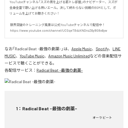
YouTubeチャンネル「スズの男を上げる筋トレ部屋」のナビゲーター、スズが
全身全霊で歌い上げる熱いエール。決して終わらない挑戦のBGMとして、ボ
リュームを上げてお聴きください！

 限界突破のトレーニング風景は公式YouTubeチャンネルで配信中！

 https://www.youtube.com/channel/UCGqeTBdzXNDnzZ6y9G8x6yw
なお「
Radical Beat -最強の劇薬-
」は、
Apple Music
、
Spotify
、
LINE
MUSIC
、
YouTube Music
、
Amazon Music Unlimited
などの音楽配信サ
ービスで聴くことができる。
各配信サービス：
Radical Beat -最強の劇薬-
1
：
Radical Beat -最強の劇薬-
オーラ ビート