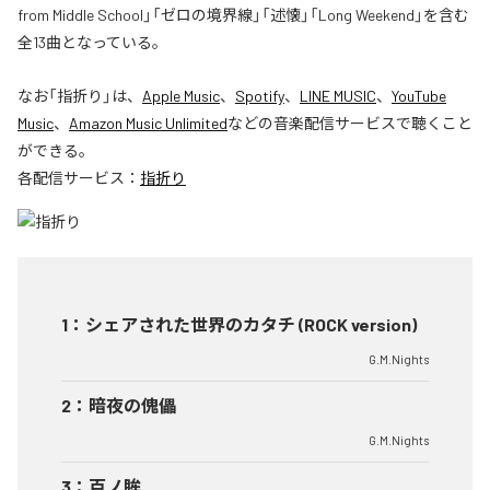
from Middle School」「ゼロの境界線」「述懐」「Long Weekend」を含む
全13曲となっている。
なお「
指折り
」は、
Apple Music
、
Spotify
、
LINE MUSIC
、
YouTube
Music
、
Amazon Music Unlimited
などの音楽配信サービスで聴くこと
ができる。
各配信サービス：
指折り
1
：
シェアされた世界のカタチ (ROCK version)
G.M.Nights
2
：
暗夜の傀儡
G.M.Nights
3
：
百ノ眸