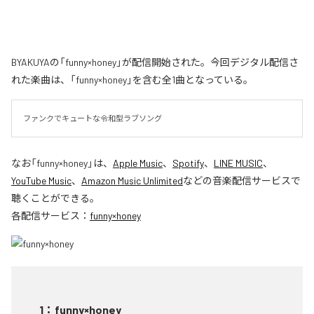
BYAKUYAの「funny×honey」が配信開始された。今回デジタル配信さ
れた楽曲は、「funny×honey」を含む全1曲となっている。
ファンクでキュートな令和型ラブソング
なお「
funny×honey
」は、
Apple Music
、
Spotify
、
LINE MUSIC
、
YouTube Music
、
Amazon Music Unlimited
などの音楽配信サービスで
聴くことができる。
各配信サービス：
funny×honey
1
：
funny×honey