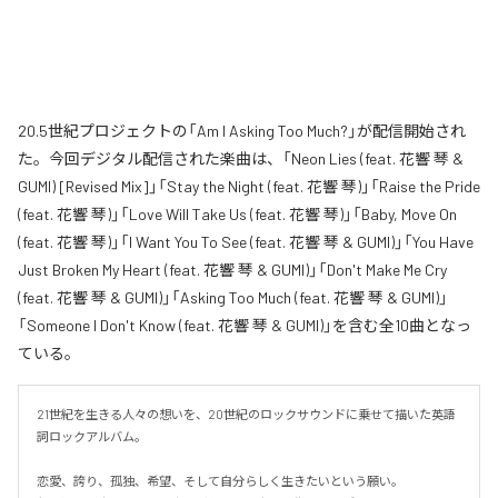
20.5世紀プロジェクトの「Am I Asking Too Much?」が配信開始され
た。今回デジタル配信された楽曲は、「Neon Lies (feat. 花響 琴 &
GUMI) [Revised Mix]」「Stay the Night (feat. 花響 琴)」「Raise the Pride
(feat. 花響 琴)」「Love Will Take Us (feat. 花響 琴)」「Baby, Move On
(feat. 花響 琴)」「I Want You To See (feat. 花響 琴 & GUMI)」「You Have
Just Broken My Heart (feat. 花響 琴 & GUMI)」「Don't Make Me Cry
(feat. 花響 琴 & GUMI)」「Asking Too Much (feat. 花響 琴 & GUMI)」
「Someone I Don't Know (feat. 花響 琴 & GUMI)」を含む全10曲となっ
ている。
21世紀を生きる人々の想いを、20世紀のロックサウンドに乗せて描いた英語
詞ロックアルバム。

恋愛、誇り、孤独、希望、そして自分らしく生きたいという願い。
