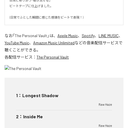
日常に寄り添う「聴き流せる」

ビートテープに仕上げました。

(日常でふとした瞬間に感じた感情をビートで表現！)
なお「
The Personal Vault
」は、
Apple Music
、
Spotify
、
LINE MUSIC
、
YouTube Music
、
Amazon Music Unlimited
などの音楽配信サービスで
聴くことができる。
各配信サービス：
The Personal Vault
1
：
Longest Shadow
Raw Haze
2
：
Inside Me
Raw Haze