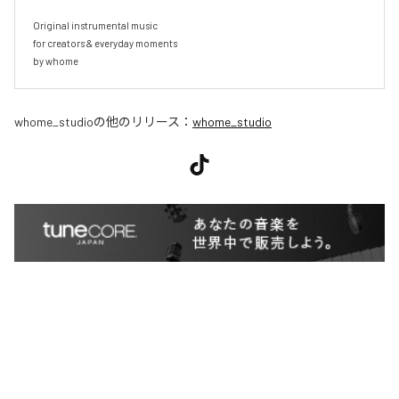
Original instrumental music

for creators & everyday moments

by whome
whome_studio
の他のリリース：
whome_studio