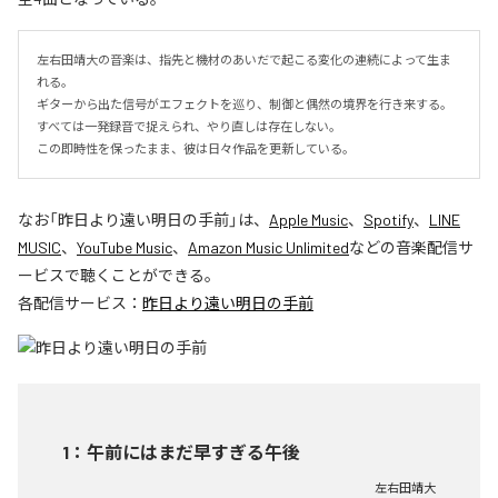
左右田靖大の音楽は、指先と機材のあいだで起こる変化の連続によって生ま
れる。

ギターから出た信号がエフェクトを巡り、制御と偶然の境界を行き来する。

すべては一発録音で捉えられ、やり直しは存在しない。

この即時性を保ったまま、彼は日々作品を更新している。
なお「
昨日より遠い明日の手前
」は、
Apple Music
、
Spotify
、
LINE
MUSIC
、
YouTube Music
、
Amazon Music Unlimited
などの音楽配信サ
ービスで聴くことができる。
各配信サービス：
昨日より遠い明日の手前
1
：
午前にはまだ早すぎる午後
左右田靖大