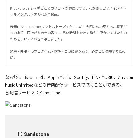
Kigokoro Café 〜 季ごころカフェ 〜 がお届けする、心が整うピアノインスト
ゥルメンタル・アルバム全16曲。

表題曲『Sandstone（サンドストーン）』をはじめ、夜明けの小鳥たち、昼下が
りの水辺、雨上がりの土の香り——長い時間をかけて静かに磨かれてきたもの
たちを、ピアノの音で写しました。

読書・睡眠・カフェタイム・瞑想・ヨガに寄り添う、心ほどける時間のため
に。
なお「
Sandstone
」は、
Apple Music
、
Spotify
、
LINE MUSIC
、
Amazon
Music Unlimited
などの音楽配信サービスで聴くことができる。
各配信サービス：
Sandstone
1
：
Sandstone