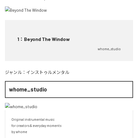
1
：
Beyond The Window
whome_studio
ジャンル：
インストゥルメンタル
whome_studio
Original instrumental music

for creators & everyday moments

by whome