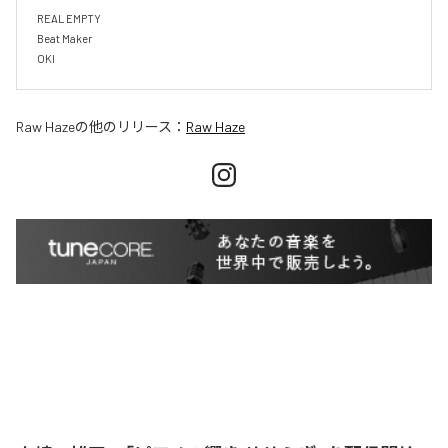
REAL EMPTY

Beat Maker

OKI
Raw Haze
の他のリリース：
Raw Haze