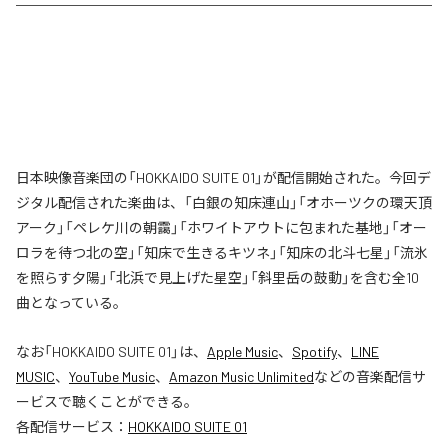
日本映像音楽団の「HOKKAIDO SUITE 01」が配信開始された。今回デ
ジタル配信された楽曲は、「白銀の知床連山」「オホーツクの環天頂
アーク」「ペレケ川の朝靄」「ホワイトアウトに包まれた基地」「オー
ロラを待つ北の空」「知床で生きるキツネ」「知床の北斗七星」「流氷
を照らす夕陽」「北浜で見上げた星空」「斜里岳の鼓動」を含む全10
曲となっている。
なお「
HOKKAIDO SUITE 01
」は、
Apple Music
、
Spotify
、
LINE
MUSIC
、
YouTube Music
、
Amazon Music Unlimited
などの音楽配信サ
ービスで聴くことができる。
各配信サービス：
HOKKAIDO SUITE 01