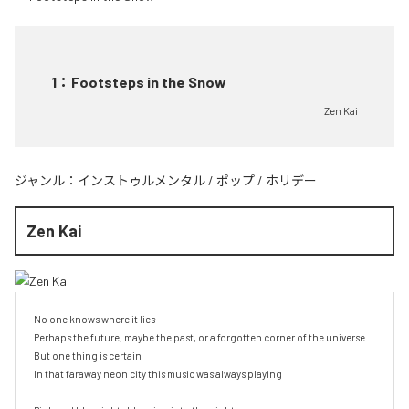
1
：
Footsteps in the Snow
Zen Kai
ジャンル：
インストゥルメンタル
/
ポップ
/
ホリデー
Zen Kai
No one knows where it lies

Perhaps the future, maybe the past, or a forgotten corner of the universe

But one thing is certain

In that faraway neon city this music was always playing
