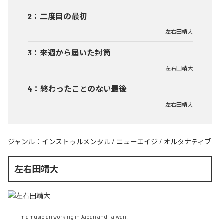
2
：
二度目の最初
左右田靖大
3
：
来週から届いた封筒
左右田靖大
4
：
終わったことのない最後
左右田靖大
ジャンル：
インストゥルメンタル
/
ニューエイジ
/
オルタナティブ
左右田靖大
I'm a musician working in Japan and Taiwan.
