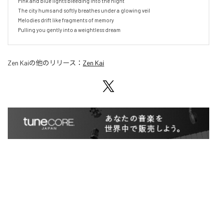
Pink and blue lights bleeding into the night

The city hums and softly breathes under a glowing veil

Melodies drift like fragments of memory

Pulling you gently into a weightless dream
Zen Kai
の他のリリース：
Zen Kai