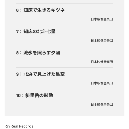
6
：
知床で生きるキツネ
日本映像音楽団
7
：
知床の北斗七星
日本映像音楽団
8
：
流氷を照らす夕陽
日本映像音楽団
9
：
北浜で見上げた星空
日本映像音楽団
10
：
斜里岳の鼓動
日本映像音楽団
Rin Real Records