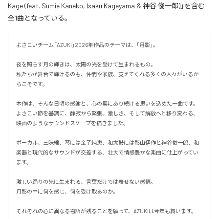
Kage (feat. Sumie Kaneko, Isaku Kageyama & 神谷 俊一郎)」を含む
全1曲となっている。
よさこいチーム「AZUKI」2026年作品のテーマは、「月影」。

夜を照らす月の輝きは、太陽の光を受けて生まれるもの。

私たちが舞台で輝けるのも、仲間や家族、支えてくれる多くの人々がいるか
らこそです。

本作は、そんな日頃の感謝と、心の奥にあり続ける思いを込めた一曲です。

よさこい節を基調に、静寂から緊張、激しさ、そして解放へと移り変わる、
映画のようなサウンドスケープを描きました。

ボーカル、三味線、琴には金子純恵、和太鼓には影山伊作と神谷俊一郎、和
楽器と現代的なサウンドが交差する、壮大で情感豊かな楽曲に仕上がってい
ます。

激しい踊りの先に生まれる、言葉だけでは表せない感情。

月影の中に何を感じ、何を受け取るのか。

それぞれの心に異なる物語が残ることを願って、AZUKIは今年も舞います。