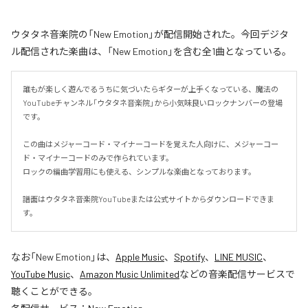
ウタタネ音楽院の「New Emotion」が配信開始された。今回デジタ
ル配信された楽曲は、「New Emotion」を含む全1曲となっている。
誰もが楽しく遊んでるうちに気づいたらギターが上手くなっている、魔法の
YouTubeチャンネル「ウタタネ音楽院」から小気味良いロックナンバーの登場
です。

この曲はメジャーコード・マイナーコードを覚えた人向けに、メジャーコー
ド・マイナーコードのみで作られています。

ロックの編曲学習用にも使える、シンプルな楽曲となっております。

譜面はウタタネ音楽院YouTubeまたは公式サイトからダウンロードできま
す。
なお「
New Emotion
」は、
Apple Music
、
Spotify
、
LINE MUSIC
、
YouTube Music
、
Amazon Music Unlimited
などの音楽配信サービスで
聴くことができる。