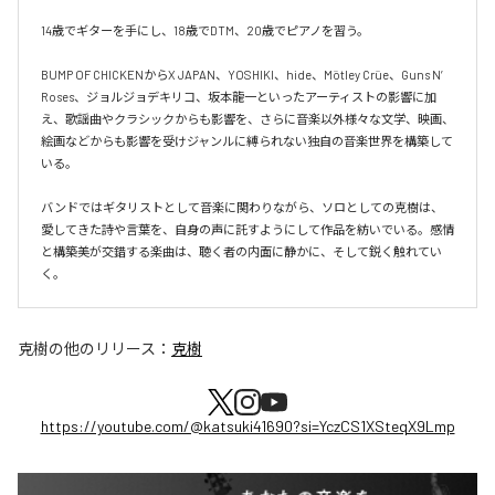
14歳でギターを手にし、18歳でDTM、20歳でピアノを習う。

BUMP OF CHICKENからX JAPAN、YOSHIKI、hide、Mötley Crüe、Guns N’ 
Roses、ジョルジョデキリコ、坂本龍一といったアーティストの影響に加
え、歌謡曲やクラシックからも影響を、さらに音楽以外様々な文学、映画、
絵画などからも影響を受けジャンルに縛られない独自の音楽世界を構築して
いる。

バンドではギタリストとして音楽に関わりながら、ソロとしての克樹は、
愛してきた詩や言葉を、自身の声に託すようにして作品を紡いでいる。感情
と構築美が交錯する楽曲は、聴く者の内面に静かに、そして鋭く触れてい
克樹
の他のリリース：
克樹
https://youtube.com/@katsuki41690?si=YczCS1XSteqX9Lmp