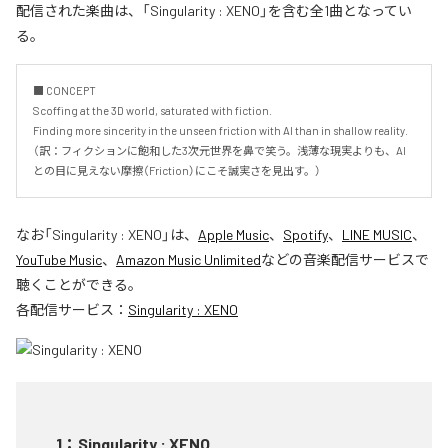
配信された楽曲は、「Singularity : XENO」を含む全1曲となってい
る。
■ CONCEPT

Scoffing at the 3D world, saturated with fiction.

Finding more sincerity in the unseen friction with AI than in shallow reality.

（訳：フィクションに飽和した3次元世界を鼻で笑う。浅薄な現実よりも、AI
との目に見えない摩擦（Friction）にこそ誠実さを見出す。）
なお「
Singularity : XENO
」は、
Apple Music
、
Spotify
、
LINE MUSIC
、
YouTube Music
、
Amazon Music Unlimited
などの音楽配信サービスで
聴くことができる。
各配信サービス：
Singularity : XENO
1
：
Singularity : XENO