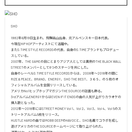
SHO 

1982年6月19日生まれ、飛騨高山出身、元アルペンスキー日本代表。

今現在HIP HOPアーティストにて活躍中。

またS.TIME STYLE RECORDSの代表、自身のS.TIMEブランドもプロデュー
スしている。

2007年、THE GAMEの目にとまりアジア人としては異例のTHE BLACK WALL 
STREETのメンバーとして8つのステージを共にした。

自身のレーベルS.TIME STYLE RECORDSからは、2008年〜2018年の間に
RIZE & PEACE、BRAND、ENERGY、SHO THE BEST、３６５、の５枚のオ
フィシャルアルバムを全国リリースしている。

アメリカNo1ヒップホップマガジンTHE SOURCEの誌面も飾る。

3rdアルバムENERGYからはEVEN IF IT ENDSの曲の人気が上がりカラオケの
挿入歌となった。

2012年〜2018年にはSTREET MONEY Vol 1、Vol 2、Vol 3、Vol 4、Vol 5のス
トリートアルバム5枚をリリース。

HUSTLE HARDの曲ではMOBB DEEPのHAVOCと、SHO名義でコラボを成し
遂げアメリカのTHE SOURCEホームページにて取り上げられた。
