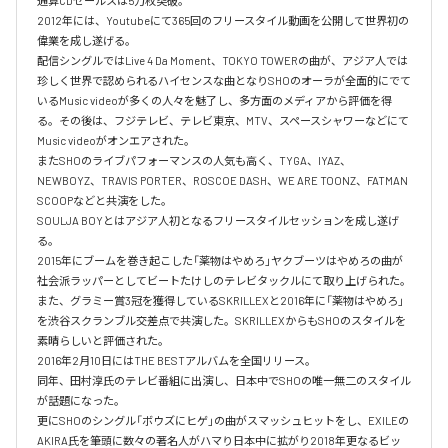
通算CDセールスは5万枚突破。

2012年には、Youtubeにて365回のフリースタイル動画を公開して世界初の
偉業を成し遂げる。

配信シングルではLive 4 Da Moment、TOKYO TOWERの曲が、アジア人では
珍しく世界で認められるハイセンスな曲となりSHOのオーラが全面的にでて
いるMusic videoが多くの人々を魅了し、多方面のメディアから評価を得
る。その後は、フジテレビ、テレビ東京、MTV、スペースシャワーなどにて
Music videoがオンエアされた。

またSHOのライブパフォーマンスの人気も高く、TYGA、IYAZ、
NEWBOYZ、TRAVIS PORTER、ROSCOE DASH、WE ARE TOONZ、FATMAN 
SCOOPなどと共演をした。

SOULJA BOYとはアジア人初となるフリースタイルセッションを成し遂げ
る。

2015年にブームを巻き起こした「薬物はやめろ」ヤクブーツはやめろの曲が
社会派ラッパーとしてビートたけしのテレビタックルにて取り上げられた。

また、グラミー賞3冠を獲得しているSKRILLEXと2016年に「薬物はやめろ」
を渋谷スクランブル交差点で共演した。SKRILLEXからもSHOのスタイルを
素晴らしいと評価された。

2016年2月10日にはTHE BESTアルバムを全国リリース。

同年、田村淳氏のテレビ番組に出演し、日本中でSHOの唯一無二のスタイル
が話題になった。

更にSHOのシングル「ボウズにヒゲ」の曲がスマッシュヒットをし、EXILEの
AKIRA氏を筆頭に数々の著名人がハマり日本中に拡がり2018年更なるビッ