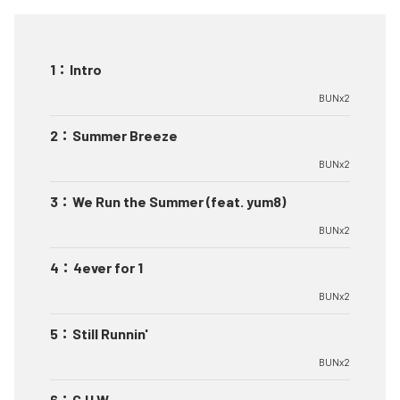
1
：
Intro
BUNx2
2
：
Summer Breeze
BUNx2
3
：
We Run the Summer (feat. yum8)
BUNx2
4
：
4ever for 1
BUNx2
5
：
Still Runnin'
BUNx2
6
：
G.H.W