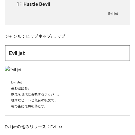
1
：
Hustle Devil
Evil jet
ジャンル：
ヒップホップ/ラップ
Evil jet
Evil Jet

長野県出身。

妖怪を現代に召喚するラッパー。

様々なビートと低音の呪文で、

夜の街に怪異を落とす。
Evil jet
の他のリリース：
Evil jet