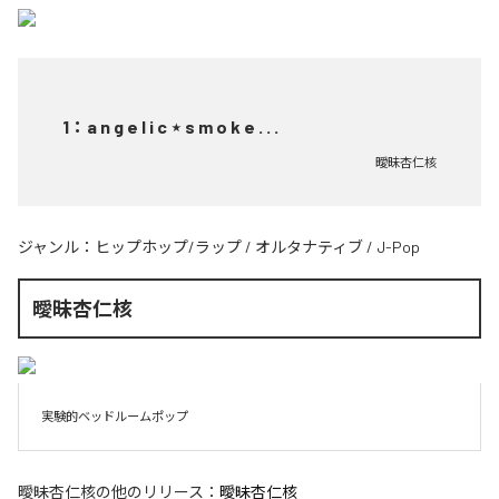
1
：
a n g e l i c ⋆ s m o k e . . .
曖昧杏仁核
ジャンル：
ヒップホップ/ラップ
/
オルタナティブ
/
J-Pop
曖昧杏仁核
実験的ベッドルームポップ
曖昧杏仁核
の他のリリース：
曖昧杏仁核