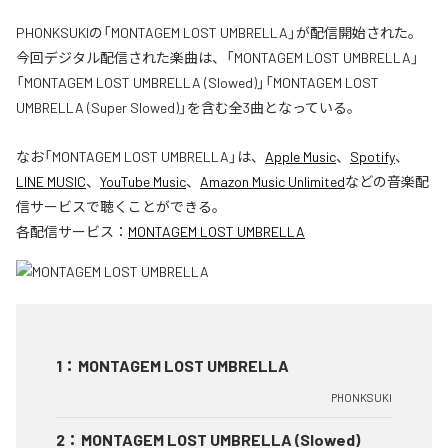
PHONKSUKIの「MONTAGEM LOST UMBRELLA」が配信開始された。
今回デジタル配信された楽曲は、「MONTAGEM LOST UMBRELLA」
「MONTAGEM LOST UMBRELLA (Slowed)」「MONTAGEM LOST
UMBRELLA (Super Slowed)」を含む全3曲となっている。
なお「
MONTAGEM LOST UMBRELLA
」は、
Apple Music
、
Spotify
、
LINE MUSIC
、
YouTube Music
、
Amazon Music Unlimited
などの音楽配
信サービスで聴くことができる。
各配信サービス：
MONTAGEM LOST UMBRELLA
1
：
MONTAGEM LOST UMBRELLA
PHONKSUKI
2
：
MONTAGEM LOST UMBRELLA (Slowed)