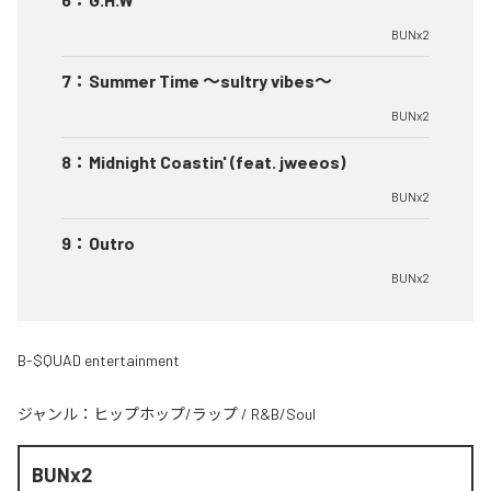
BUNx2
7
：
Summer Time 〜sultry vibes〜
BUNx2
8
：
Midnight Coastin' (feat. jweeos)
BUNx2
9
：
Outro
BUNx2
B-$QUAD entertainment
ジャンル：
ヒップホップ/ラップ
/
R&B/Soul
BUNx2