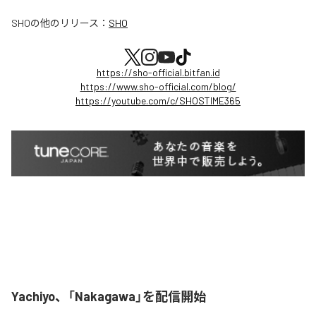
SHO
の他のリリース：
SHO
https://sho-official.bitfan.id
https://www.sho-official.com/blog/
https://youtube.com/c/SHOSTIME365
Yachiyo、「Nakagawa」を配信開始