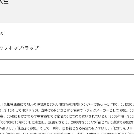
人生
DS
ップホップ/ラップ


川県相模原市にて地元の仲間達とSD JUNKSTAを結成 (メンバーはBron-K、TKC、DJ ISSO
FLO、SITEそしてNORIKIYO)。当時はK-NEROと言う名前でトラックメーカーとして 参加。C
在、CD-Rにもかかわらず中古市場では定価の3倍で売り買いされている)。 2005年頃、SEEDA&
ズ「CONCRETE GREEN」に参加し、話題をさらう。2006年SEEDAの「花と雨」に客演で参加(ガ
Aの4thAlbum「街風」に参加。そして、同年、自身初となる待望の1stソロAlbum「EXIT」をリリー