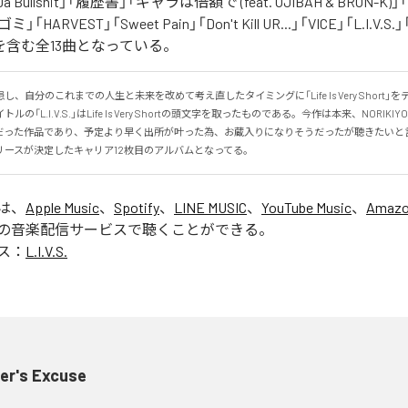
 Da Bullshit」「履歴書」「ギャラは倍額で (feat. OJIBAH & BRON-K)」「
「ゴミ」「HARVEST」「Sweet Pain」「Don't Kill UR...」「VICE」「L.I
を含む全13曲となっている。
、自分のこれまでの人生と未来を改めて考え直したタイミングに「Life Is Very Short」
の「L.I.V.S.」はLife Is Very Shortの頭文字を取ったものである。今作は本来、NORIK
だった作品であり、予定より早く出所が叶った為、お蔵入りになりそうだったが聴きたいと
リースが決定したキャリア12枚目のアルバムとなってる。
」は、
Apple Music
、
Spotify
、
LINE MUSIC
、
YouTube Music
、
Amazo
の音楽配信サービスで聴くことができる。
ス：
L.I.V.S.
er's Excuse