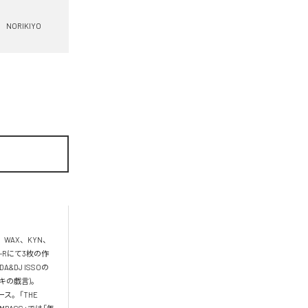
NORIKIYO
、WAX、KYN、
D-Rにて3枚の作
DJ ISSOの
キの戯言)。 
ス。「THE 