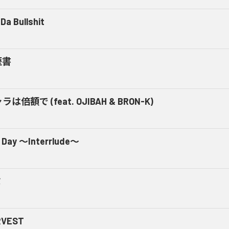
Da Bullshit
歴書
ラは倍額で (feat. OJIBAH & BRON-K)
 Day ～Interrlude～
ミ
RVEST