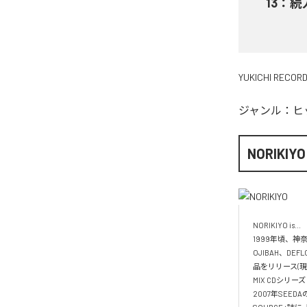
13
：
続
YUKICHI RECOR
ジャンル：
ヒ
NORIKIYO
NORIKIYO is...　 
1999年頃、神奈
OJIBAH、DE
品をリリース(現
MIX CDシリー
2007年SEED