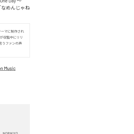
One Day ～
.V.S.」「なめんじゃね
をテーマに制作され
IYOが収監中にリリ
言うファンの声
n Music
NORIKIYO