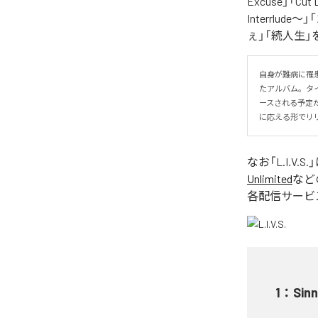
Excuse」「Cut
Interrlude～」
ぇ」「続人生」
自身が難病に罹患し
たアルバム。タイトル
ースされる予定
に応える形でリ
なお「
L.I.V.S.
Unlimited
など
各配信サービ
1
：
Sinn