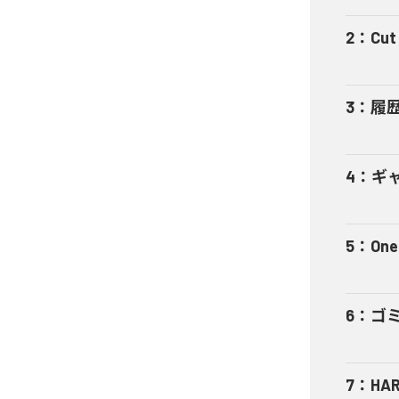
2
：
Cut 
3
：
履
4
：
ギャ
5
：
One
6
：
ゴ
7
：
HA