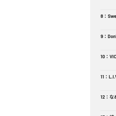
8
：
Swe
9
：
Don'
10
：
VI
11
：
L.I.
12
：
な