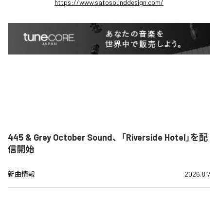
https://www.satosounddesign.com/
445 & Grey October Sound、「Riverside Hotel」を配
信開始
新曲情報
2026.8.7