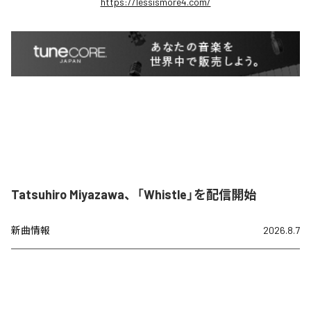
https://lessismore4.com/
Tatsuhiro Miyazawa、「Whistle」を配信開始
新曲情報
2026.8.7