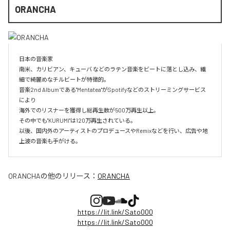
ORANCHA
日本の音楽家

南米、カリビアン、キューバ などのラテン音楽をビートに落とし込み、繊
細で綺麗めなチルビートが特徴的。

音楽2nd Albumである"Mentatea"がSpotifyなどのストリーミングサービス
により

海外でのリスナーを獲得し総再生数が500万再生以上。

その中でも"KURUMI"は120万再生されている。

以後、国内外のアーティストのプロデュースやRemixなどを行い、広告や地
上波の音楽も手がける。
ORANCHA
の他のリリース：
ORANCHA
https://lit.link/Sato000
https://lit.link/Sato000