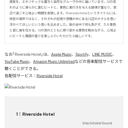
感覚を、エキゾチックな響きと自然なグルーヴの中に描いています。川の流
れのように滑らかに進むビートと、景色に奥行きを与える旋律が重なり、窓
辺で過ごす心地よい時間を表現します。Riverside Hotelというタイトルには、
特定の場所ではなく、それぞれの記憶や想像の中にある川辺のホテルを思い
浮かべてほしいという思いを込めました。旅の途中で何も急がず、ただ景色
と音に身を任せる。川の流れとともに移り変わる景色を眺めながら、心地よ
いビートと異国の香りを楽しんでいただけたら嬉しいです。
なお「
Riverside Hotel
」は、
Apple Music
、
Spotify
、
LINE MUSIC
、
YouTube Music
、
Amazon Music Unlimited
などの音楽配信サービスで
聴くことができる。
各配信サービス：
Riverside Hotel
1
：
Riverside Hotel
Grey October Sound