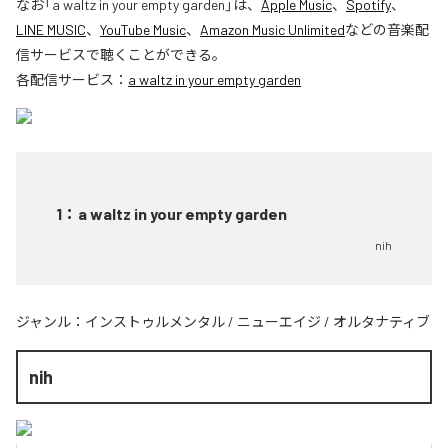
なお「
a waltz in your empty garden
」は、
Apple Music
、
Spotify
、
LINE MUSIC
、
YouTube Music
、
Amazon Music Unlimited
などの音楽配
信サービスで聴くことができる。
各配信サービス：
a waltz in your empty garden
1
：
a waltz in your empty garden
nih
ジャンル：
インストゥルメンタル
/
ニューエイジ
/
オルタナティブ
nih