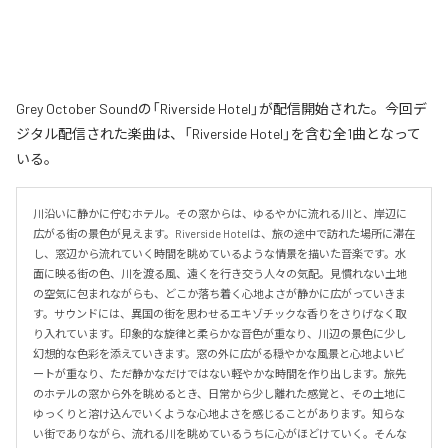
Grey October Soundの「Riverside Hotel」が配信開始された。今回デ
ジタル配信された楽曲は、「Riverside Hotel」を含む全1曲となって
いる。
川沿いに静かに佇むホテル。その窓からは、ゆるやかに流れる川と、岸辺に
広がる街の景色が見えます。Riverside Hotelは、旅の途中で訪れた場所に滞在
し、窓辺から流れていく時間を眺めているような情景を描いた音楽です。水
面に映る街の色、川を渡る風、遠くを行き交う人々の気配。見慣れない土地
の空気に包まれながらも、どこか落ち着く心地よさが静かに広がっていきま
す。サウンドには、異国の街を思わせるエキゾチックな香りをさりげなく取
り入れています。印象的な旋律と柔らかな音色が重なり、川辺の景色に少し
幻想的な色彩を添えていきます。窓の外に広がる穏やかな風景と心地よいビ
ートが重なり、ただ静かなだけではない軽やかな時間を作り出します。旅先
のホテルの窓から外を眺めるとき、日常から少し離れた感覚と、その土地に
ゆっくりと溶け込んでいくような心地よさを感じることがあります。知らな
い街でありながら、流れる川を眺めているうちに心がほどけていく。そんな