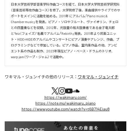
日本大学芸術学部音楽学科作曲コースを経て、日本大学大学院芸術学研究科
（音楽芸術専攻作曲コース）を修了。大学院修了後、楽曲提供やライブでのサ
ポートをメインに活動を始める。2011年 にアルバム「Piano music & 
Chamber music」を発表。ピアノ・ソロやフルート、ヴァイオリン、チェロ
との四重奏などを収録。2012年、元鼓童の和太鼓奏者である金子竜太郎 
と”feiz（フェイズ）”名義でアルバム「Rebirth」発表。2011年より邦楽ユニッ
ト・HIDE×HIDEのアルバムやコンサートにピアノ演奏やアレンジ、作曲、プ
ログラミングなどで参加している。ピアノ作品、室内楽作品 の他、アンビ
エント系の作品も制作、2023年現在ピアノ・ベース・ドラムのトリオ、
warp jam（ワープ・ジャム）で活動中。
ワキマル・ジュンイチ
の他のリリース：
ワキマル・ジュンイチ
https://wakimaru.com/
https://note.mu/wakimaru_piano
https://www.youtube.com/watch?v=t6B714Eiau8