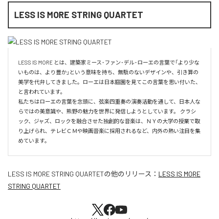
LESS IS MORE STRING QUARTET
LESS IS MORE とは、建築家ミース･ファン･デル･ローエの言葉で「より少な
いものは、より豊か」という意味を持ち、無駄のないデザインや、引き算の
美学を代弁してきました。ローエは日本庭園を見てこの言葉を思い付いた、
と言われています。

私たちはローエの言葉を念頭に、弦楽四重奏の演奏活動を通して、日本人な
らではの美意識や、熊野の魅力を世界に発信しようとしています。 クラシ
ック、ジャズ、ロックを融合させた独創的な音楽は、ＮＹの大学の授業で取
り上げられ、テレビＣＭや映画音楽に採用されるなど、内外の熱い注目を集
めています。
LESS IS MORE STRING QUARTET
の他のリリース：
LESS IS MORE
STRING QUARTET