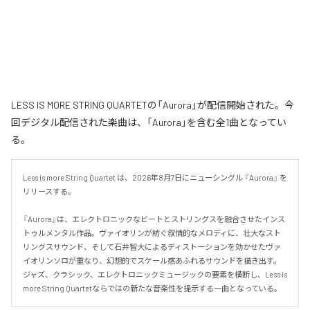
LESS IS MORE STRING QUARTETの「Aurora」が配信開始された。今
回デジタル配信された楽曲は、「Aurora」を含む全1曲となってい
る。
Less is more String Quartet は、2026年8月7日にニューシングル 『Aurora』 を
リリースする。

『Aurora』は、エレクトロニックなビートとストリングスを融合させたインス
トゥルメンタル作品。ヴァイオリンが紡ぐ叙情的なメロディに、壮大なスト
リングスサウンド、そして石井智大によるディストーションを効かせたヴァ
イオリンソロが重なり、幻想的でスケール感あふれるサウンドを描き出す。
ジャズ、クラシック、エレクトロニックミュージックの要素を横断し、Less is 
more String Quartetならではの新たな音楽性を提示する一曲となっている。