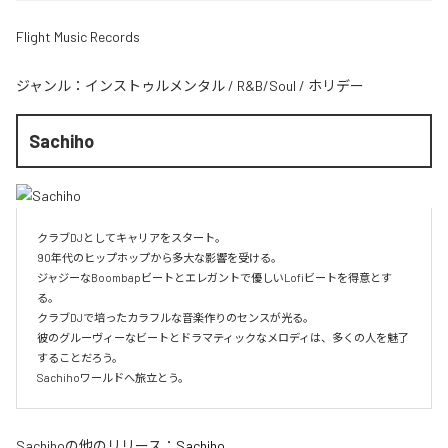
Flight Music Records
ジャンル：
インストゥルメンタル
/
R&B/Soul
/
ホリデー
Sachiho
クラブDJとしてキャリアをスタート。

90年代のヒップホップから多大な影響を受ける。

ジャジーなBoombapビートとエレガントで優しいLofiビートを得意とす
る。

クラブDJで培ったカラフルな音楽作りのセンスが光る。

彼のグルーヴィーなビートとドラマティックなメロディは、多くの人を魅了
することだろう。

Sachihoワールドへ旅立とう。
Sachiho
の他のリリース：
Sachiho