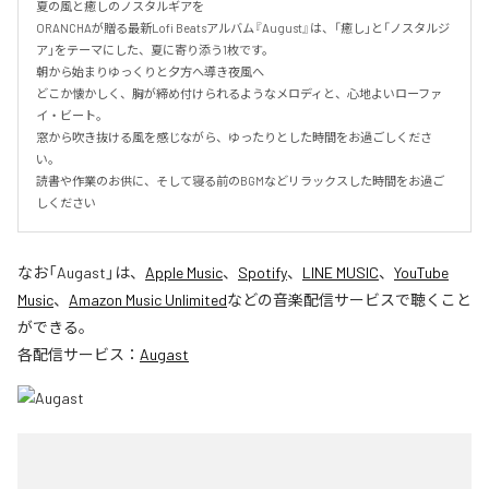
夏の風と癒しのノスタルギアを

ORANCHAが贈る最新Lofi Beatsアルバム『August』は、「癒し」と「ノスタルジ
ア」をテーマにした、夏に寄り添う1枚です。

朝から始まりゆっくりと夕方へ導き夜風へ

どこか懐かしく、胸が締め付けられるようなメロディと、心地よいローファ
イ・ビート。

窓から吹き抜ける風を感じながら、ゆったりとした時間をお過ごしくださ
い。

読書や作業のお供に、そして寝る前のBGMなどリラックスした時間をお過ご
しください
なお「
Augast
」は、
Apple Music
、
Spotify
、
LINE MUSIC
、
YouTube
Music
、
Amazon Music Unlimited
などの音楽配信サービスで聴くこと
ができる。
各配信サービス：
Augast