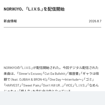
NORIKIYO、「L.I.V.S.」を配信開始
新曲情報
2026.8.7
NORIKIYOの「L.I.V.S.」が配信開始された。今回デジタル配信された
楽曲は、「Sinner's Excuse」「Cut Da Bullshit」「履歴書」「ギャラは倍
額で (feat. OJIBAH & BRON-K)」「One Day ～Interrlude～」「ゴミ」
「HARVEST」「Sweet Pain」「Don't Kill UR...」「VICE」「L.I.V.S.」「なめん
じゃねぇ」「続人生」を含む全13曲となっている。
自身が難病に罹患し、自分のこれまでの人生と未来を改めて考え直したタイ