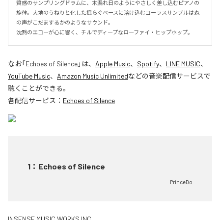
質感のサンプリングドラムに、木漏れ日のようにやさしく差し込むピアノの
旋律。大地のうねりと化した揺らぐベースに溶け込むコーラスサンプルは森
の声がこだまするかのようなサウンド。

沈黙のエコーが心に響く、チルでディープなローファイ・ヒップホップ。
なお「
Echoes of Silence
」は、
Apple Music
、
Spotify
、
LINE MUSIC
、
YouTube Music
、
Amazon Music Unlimited
などの音楽配信サービスで
聴くことができる。
各配信サービス：
Echoes of Silence
1
：
Echoes of Silence
PrinceDo
INSENSE MUSIC WORKS INC.