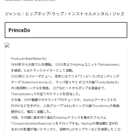
ジャンル：
ヒップホップ/ラップ
/
インストゥルメンタル
/
ジャズ
PrinceDo
Producer/BeatMaker/DJ

1998年から大阪でDJを開始。 2000年よりHipHopユニット「Delicatessen」
を結成、DJ&トラックメイカーとして活動。

2005年にメジャーデビュー。 翌年にはアニメ「ワンピース」のエンディング
テーマ「Adventure world」と、ラッパ我リヤと のコラボ曲「Funky Basta B」
の2枚同時シングルを発表。 コアなビートからポップな楽曲まで、
「Delicatessen」での全てのトラックを担当した。

その後、CMや動画でのサウンドプロデュースや、HipHopアーティストの
REMIXなどを手がけ、 人気グループ「AAA」のシングル曲「Sunshine」の楽曲
提供など、幅広く活躍した。

今回、その間に長年作り溜めたHipHopトラックを集めたアルバム
「Unsophisticated Beats vol,1」をドロップする。HipHopの黄金期と言われ
る90’sの影響が強いトラックと、当時のLofiサンプラーなどを使用した こだ