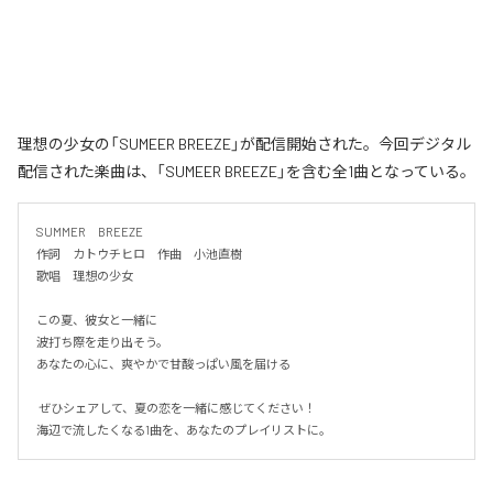
理想の少女の「SUMEER BREEZE」が配信開始された。今回デジタル
配信された楽曲は、「SUMEER BREEZE」を含む全1曲となっている。
SUMMER　BREEZE

作詞　カトウチヒロ　作曲　小池直樹

歌唱　理想の少女

この夏、彼女と一緒に

波打ち際を走り出そう。

あなたの心に、爽やかで甘酸っぱい風を届ける

 ぜひシェアして、夏の恋を一緒に感じてください！

海辺で流したくなる1曲を、あなたのプレイリストに。