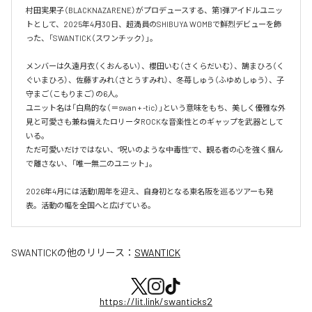
村田実果子（BLACKNAZARENE）がプロデュースする、第1弾アイドルユニッ
トとして、2025年4月30日、超満員のSHIBUYA WOMBで鮮烈デビューを飾
った、「SWANTICK（スワンチック）」。

メンバーは久遠月衣（くおんるい）、櫻田いむ（さくらだいむ）、鵠まひろ（く
ぐいまひろ）、佐藤すみれ（さとうすみれ）、冬苺しゅう（ふゆめしゅう）、子
守まご（こもりまご）の6人。

ユニット名は「白鳥的な（＝swan + -tic）」という意味をもち、美しく優雅な外
見と可愛さも兼ね備えたロリータROCKな音楽性とのギャップを武器として
いる。

ただ可愛いだけではない、“呪いのような中毒性”で、観る者の心を強く掴ん
で離さない、「唯一無二のユニット」。

2026年4月には活動1周年を迎え、自身初となる東名阪を巡るツアーも発
表。活動の幅を全国へと広げている。
SWANTICK
の他のリリース：
SWANTICK
https://lit.link/swanticks2