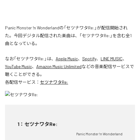
Panic Monster !n Wonderlandの「セツナワタRe:」が配信開始され
た。今回デジタル配信された楽曲は、「セツナワタRe:」を含む全1
曲となっている。
なお「
セツナワタRe:
」は、
Apple Music
、
Spotify
、
LINE MUSIC
、
YouTube Music
、
Amazon Music Unlimited
などの音楽配信サービスで
聴くことができる。
各配信サービス：
セツナワタRe:
1
：
セツナワタRe:
Panic Monster !n Wonderland