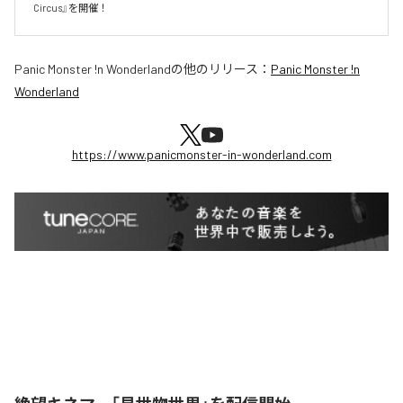
Circus』を開催！
Panic Monster !n Wonderland
の他のリリース：
Panic Monster !n
Wonderland
https://www.panicmonster-in-wonderland.com