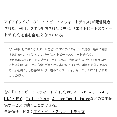
アイアイタイガーの「エイトビートスウィートデイズ」が配信開始
された。今回デジタル配信された楽曲は、「エイトビートスウィー
トデイズ」を含む全1曲となっている。
4人体制として新たなスタートを切ったアイアイタイガーが贈る、新章の幕開
けを飾るケルトパンクナンバー「エイトビートスウィートデイズ」。

疾走感あふれるビートに乗せて、不安も迷いも抱えながら、全力で駆け抜け
る想いを歌った一曲。「道のど真ん中を歩けないぼくが、誰かの希望になるた
めに牙を剥く。」弱者のロック、噛みつくメロディ。今日のぼくは昨日よりち
ょっと強い。
なお「
エイトビートスウィートデイズ
」は、
Apple Music
、
Spotify
、
LINE MUSIC
、
YouTube Music
、
Amazon Music Unlimited
などの音楽配
信サービスで聴くことができる。
各配信サービス：
エイトビートスウィートデイズ