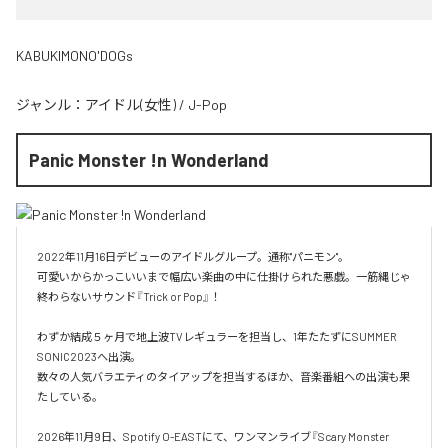
KABUKIMONO'DOGs
ジャンル：
アイドル(女性)
/
J-Pop
Panic Monster !n Wonderland
2022年11月16日デビューのアイドルグループ。通称"パニモン"。

可愛いからかっこいいまで幅広い楽曲の中に仕掛けられた悪戯。一筋縄じゃ
終わらないサウンド『Trick or Pop』！

わずか結成５ヶ月で地上波TVレギュラーを担当し、1年たたずにSUMMER 
SONIC2023へ出演。

数々の人気バラエティのタイアップを担当するほか、音楽番組への出演も果
たしている。

2026年11月9日、Spotify O-EASTにて、ワンマンライブ『Scary Monster 