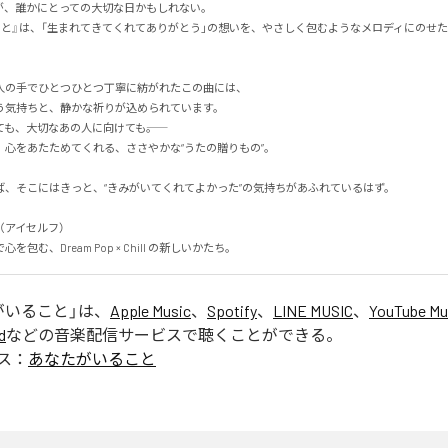
、誰かにとっての大切な日かもしれない。

こと』は、「生まれてきてくれてありがとう」の想いを、やさしく包むようなメロディにのせ
の手でひとつひとつ丁寧に紡がれたこの曲には、

気持ちと、静かな祈りが込められています。

も、大切なあの人に向けても――。

心をあたためてくれる、ささやかな“うたの贈りもの”。

、そこにはきっと、“きみがいてくれてよかった”の気持ちがあふれているはず。

（アイセルフ）

包む、Dream Pop × Chill の新しいかたち。
がいること
」は、
Apple Music
、
Spotify
、
LINE MUSIC
、
YouTube Mu
d
などの音楽配信サービスで聴くことができる。
ス：
あなたがいること