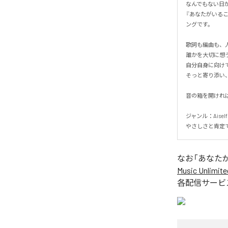
なんでもない日が
『あなたがいる
ングです。

歌詞も編曲も、人
誰かを大切に想う
自分自身に向けて
そっと寄り添い、
音の箱を開ければ
ジャンル：Aiself
やさしさと肯定で心を
なお「
あなた
Music Unlimite
各配信サービ