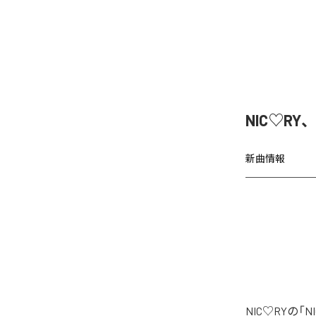
NIC♡RY
新曲情報
NIC♡RYの