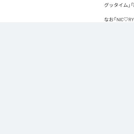
グッタイム」「
なお「
NIC♡RY
Unlimited
など
各配信サービ
1
：
PEA
2
：
サ
3
：
踊