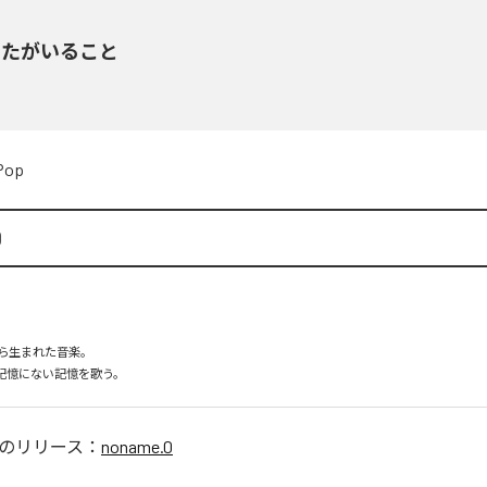
なたがいること
Pop
0
ら生まれた音楽。

は、記憶にない記憶を歌う。
のリリース：
noname.0