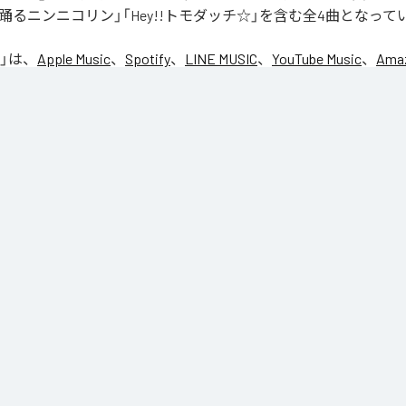
踊るニンニコリン」「Hey!!トモダッチ☆」を含む全4曲となって
」は、
Apple Music
、
Spotify
、
LINE MUSIC
、
YouTube Music
、
Amaz
の音楽配信サービスで聴くことができる。
ス：
NIC♡RY
CE
マグッタイム
るニンニコリン