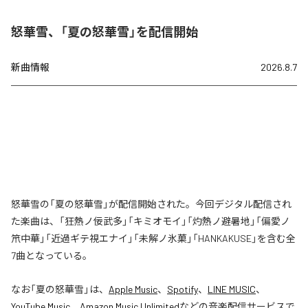
怒華雪、「夏の怒華雪」を配信開始
新曲情報
2026.8.7
怒華雪の「夏の怒華雪」が配信開始された。今回デジタル配信され
た楽曲は、「狂熱ノ佞武多」「キミオモイ」「灼熱ノ避暑地」「偏愛ノ
笊中華」「近過ギテ視エナイ」「未解ノ氷菓」「HANKAKUSE」を含む全
7曲となっている。
なお「
夏の怒華雪
」は、
Apple Music
、
Spotify
、
LINE MUSIC
、
YouTube Music
、
Amazon Music Unlimited
などの音楽配信サービスで