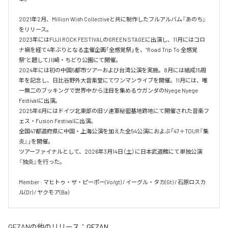
2021年2月、Million Wish Collectiveと共に制作したフルアルバム『あのち』
をリリース。

2023年にはFUJI ROCK FESTIVALのGREEN STAGEに出演し、11月にはコロ
ナ禍を経て4年ぶりとなる主催企画「全感覚祭」を、“Road Trip To 全感覚
祭”と題して川崎・ちどり公園にて開催。

2024年には初の中国5都市ツアーおよび台湾公演を実施。8月には結成15周
年を記念し、日比谷野外大音楽堂にてワンマンライブを開催。11月には、唯
一無二のブッキングで世界中から注目を集めるウガンダのNyege Nyege 
Festivalに出演。

2025年6月にはドイツ北東部の旧ソ連軍秘密基地跡地にて開催された音楽フ
ェス・Fusion Festivalに出演。

全国47都道府県に中国・上海公演を加えた全54公演におよぶ「47＋TOUR『集
炎』」を開催。

ツアーファイナルとして、2026年3月14日（土）に日本武道館にて単独公演
『独炎』を行った。

Member : マヒトゥ・ザ・ピーポー(Vo/gt) / イーグル・タカ(Gt) / 石原ロスカ
ル(Dr) / ヤクモア(Ba)
GEZAN
の他のリリース：
GEZAN