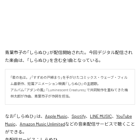
青葉市子の「しらぬひ」が配信開始された。今回デジタル配信され
た楽曲は、「しらぬひ」を含む全1曲となっている。
「君の名は。」「すずめの戸締まり」を手がけたコミックス・ウェーブ・フィル
ム最新作、短篇アニメーション映画『しらぬひ』の主題歌。

アルバム『アダンの風』『Luminescent Creatures』で共同制作を重ねてきた梅
林太郎が作曲、青葉市子が作詞を担当。
なお「
しらぬひ
」は、
Apple Music
、
Spotify
、
LINE MUSIC
、
YouTube
Music
、
Amazon Music Unlimited
などの音楽配信サービスで聴くこと
ができる。
各配信サービス：
しらぬひ