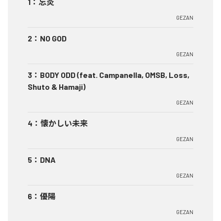
1
：
忘炎
GEZAN
2
：
NO GOD
GEZAN
3
：
BODY ODD (feat. Campanella, OMSB, Loss,
Shuto & Hamaji)
GEZAN
4
：
懐かしい未来
GEZAN
5
：
DNA
GEZAN
6
：
優陽
GEZAN