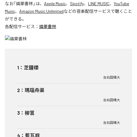
なお「
燐果書林
」は、
Apple Music
、
Spotify
、
LINE MUSIC
、
YouTube
Music
、
Amazon Music Unlimited
などの音楽配信サービスで聴くこと
ができる。
各配信サービス：
燐果書林
1
：
芝鐘楼
左右田靖大
2
：
瑪瑙舟渠
左右田靖大
3
：
柳筥
左右田靖大
4
：
藍瓦庭