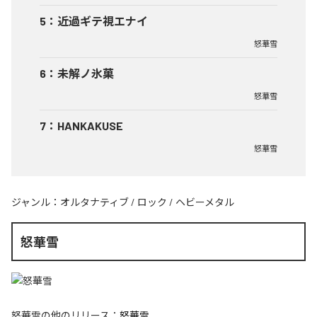
5
：
近過ギテ視エナイ
怒華雪
6
：
未解ノ氷菓
怒華雪
7
：
HANKAKUSE
怒華雪
ジャンル：
オルタナティブ
/
ロック
/
ヘビーメタル
怒華雪
怒華雪
の他のリリース：
怒華雪