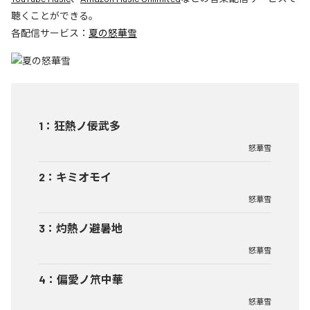
聴くことができる。
各配信サービス：
夏の怒華雪
1
：
狂熱ノ佞武多
怒華雪
2
：
キミオモイ
怒華雪
3
：
灼熱ノ避暑地
怒華雪
4
：
偏愛ノ笊中華
怒華雪