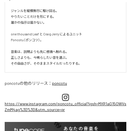
ジャンルを縦横無尽に駆け回る。

やりたいことだけを形にする。

誰かの指示は届かない。

one thousand Leaf と Craig Jerry によるユニット

Poncotu（ポンコツ）。

音楽は、説明よりも先に感情へ触れる。

正しさよりも、今鳴らしたい音を選ぶ。

その自由さが、そのままスタイルだったりする。
poncotu
の他のリリース：
poncotu
https://www.instagram.com/poncotu_official?igsh=MXR1aG15OWVs
ZmM4ag%3D%3D&utm_source=qr