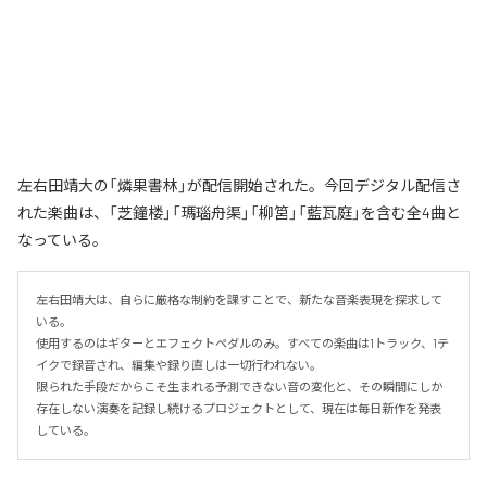
左右田靖大の「燐果書林」が配信開始された。今回デジタル配信さ
れた楽曲は、「芝鐘楼」「瑪瑙舟渠」「柳筥」「藍瓦庭」を含む全4曲と
なっている。
左右田靖大は、自らに厳格な制約を課すことで、新たな音楽表現を探求して
いる。

使用するのはギターとエフェクトペダルのみ。すべての楽曲は1トラック、1テ
イクで録音され、編集や録り直しは一切行われない。

限られた手段だからこそ生まれる予測できない音の変化と、その瞬間にしか
存在しない演奏を記録し続けるプロジェクトとして、現在は毎日新作を発表
している。