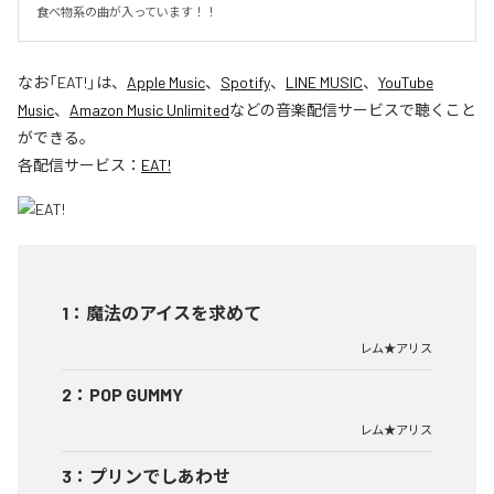
食べ物系の曲が入っています！！
なお「
EAT!
」は、
Apple Music
、
Spotify
、
LINE MUSIC
、
YouTube
Music
、
Amazon Music Unlimited
などの音楽配信サービスで聴くこと
ができる。
各配信サービス：
EAT!
1
：
魔法のアイスを求めて
レム★アリス
2
：
POP GUMMY
レム★アリス
3
：
プリンでしあわせ