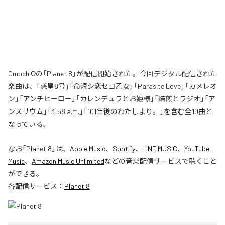
OmochiΩの「Planet 8」が配信開始された。今回デジタル配信された
楽曲は、「惑星8号」「命短シ恋セヨ乙女」「Parasite Love」「カメレオ
ン」「アンチヒーロー」「カレンデュラとお姫様」「焙煎とラジオ」「ア
ンスリウム」「3:58 a.m.」「101年後のわたしより。」を含む全10曲と
なっている。
なお「
Planet 8
」は、
Apple Music
、
Spotify
、
LINE MUSIC
、
YouTube
Music
、
Amazon Music Unlimited
などの音楽配信サービスで聴くこと
ができる。
各配信サービス：
Planet 8