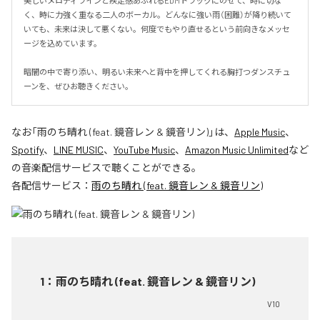
美しいメロディラインと疾走感あふれるEDMトラックにのせて、時に切な
く、時に力強く重なる二人のボーカル。どんなに強い雨（困難）が降り続いて
いても、未来は決して悪くない。何度でもやり直せるという前向きなメッセ
ージを込めています。

暗闇の中で寄り添い、明るい未来へと背中を押してくれる胸打つダンスチュ
ーンを、ぜひお聴きください。
なお「
雨のち晴れ (feat. 鏡音レン & 鏡音リン)
」は、
Apple Music
、
Spotify
、
LINE MUSIC
、
YouTube Music
、
Amazon Music Unlimited
など
の音楽配信サービスで聴くことができる。
各配信サービス：
雨のち晴れ (feat. 鏡音レン & 鏡音リン)
1
：
雨のち晴れ (feat. 鏡音レン & 鏡音リン)
V10