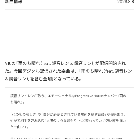
新曲情報
2026.8.8
V10の「雨のち晴れ (feat. 鏡音レン & 鏡音リン)」が配信開始され
た。今回デジタル配信された楽曲は、「雨のち晴れ (feat. 鏡音レン
& 鏡音リン)」を含む全1曲となっている。
鏡音リン・レンが歌う、エモーショナルなProgressive Houseナンバー『雨の
ち晴れ』。

「心の奥の寂しさ」や「自分が必要とされている場所を探す葛藤」から始まり、
やがて相手を包み込む「太陽のような温もり」へと変わっていく強い絆を描い
た一曲です。
