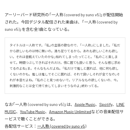
アーリーバード研究所の「一人称 (covered by suno v5)」が配信開始
された。今回デジタル配信された楽曲は、「一人称 (covered by
suno v5)」を含む全1曲となっている。
タイトルは一人称です。「私」の主張の歌なので、「一人称」にしました。「私だ
から欲しいものは特に無いの。満ち足りてるから。あれも欲しいこれも欲し
い。それは昔飢えていたのかな」枯れてしまったってこと。「私のこと楽しま
せて。時間つぶしできればそれだけ。傍に居ても良いと思う。そんな感じ求め
てるのよね」ま。そんなもんだよね。「私だけで推しと居れば、他に何も欲し
くないのかも。推しは推しでそこに居れば、それで良いしそれが全てなの」そ
れが本音だよね。「私のこと見つめないで。リアルなもの欲しくないの、今。
刺激的なことは全て持て余してしまいそうなのよ」終わってる。
なお「
一人称 (covered by suno v5)
」は、
Apple Music
、
Spotify
、
LINE
MUSIC
、
YouTube Music
、
Amazon Music Unlimited
などの音楽配信サ
ービスで聴くことができる。
各配信サービス：
一人称 (covered by suno v5)