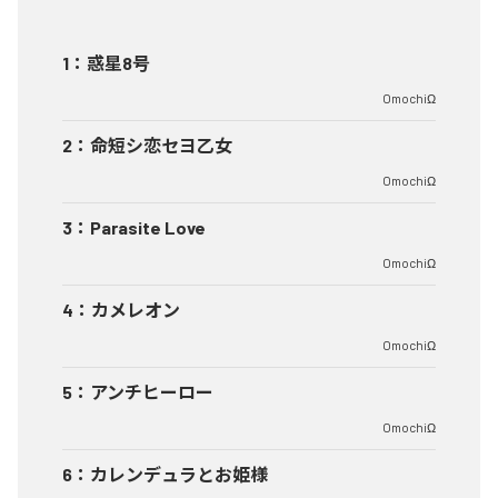
1
：
惑星8号
OmochiΩ
2
：
命短シ恋セヨ乙女
OmochiΩ
3
：
Parasite Love
OmochiΩ
4
：
カメレオン
OmochiΩ
5
：
アンチヒーロー
OmochiΩ
6
：
カレンデュラとお姫様