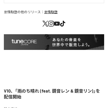
怠惰駄堕
の他のリリース：
怠惰駄堕
V10、「雨のち晴れ (feat. 鏡音レン & 鏡音リン)」を
配信開始