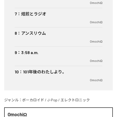
OmochiΩ
7
：
焙煎とラジオ
OmochiΩ
8
：
アンスリウム
OmochiΩ
9
：
3:58 a.m.
OmochiΩ
10
：
101年後のわたしより。
OmochiΩ
ジャンル：
ボーカロイド
/
J-Pop
/
エレクトロニック
OmochiΩ