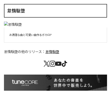
怠惰駄堕
お洒落な曲と可愛い曲作るボカロP
怠惰駄堕
の他のリリース：
怠惰駄堕