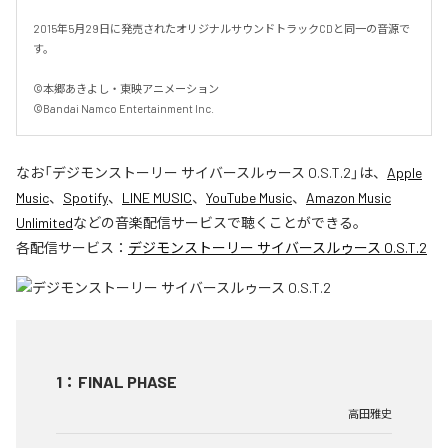
2015年5月29日に発売されたオリジナルサウンドトラックCDと同一の音源で
す。

©本郷あきよし・東映アニメーション

©Bandai Namco Entertainment Inc.
なお「
デジモンストーリー サイバースルゥース O.S.T.2
」は、
Apple
Music
、
Spotify
、
LINE MUSIC
、
YouTube Music
、
Amazon Music
Unlimited
などの音楽配信サービスで聴くことができる。
各配信サービス：
デジモンストーリー サイバースルゥース O.S.T.2
1
：
FINAL PHASE
高田雅史