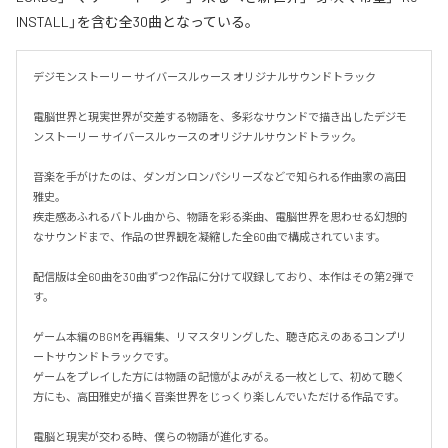
INSTALL」を含む全30曲となっている。
デジモンストーリー サイバースルゥース オリジナルサウンドトラック

電脳世界と現実世界が交差する物語を、多彩なサウンドで描き出したデジモ
ンストーリー サイバースルゥースのオリジナルサウンドトラック。

音楽を手がけたのは、ダンガンロンパシリーズなどで知られる作曲家の高田
雅史。

疾走感あふれるバトル曲から、物語を彩る楽曲、電脳世界を思わせる幻想的
なサウンドまで、作品の世界観を凝縮した全60曲で構成されています。

配信版は全60曲を30曲ずつ2作品に分けて収録しており、本作はその第2弾で
す。

ゲーム本編のBGMを再編集、リマスタリングした、聴き応えのあるコンプリ
ートサウンドトラックです。

ゲームをプレイした方には物語の記憶がよみがえる一枚として、初めて聴く
方にも、高田雅史が描く音楽世界をじっくり楽しんでいただける作品です。

電脳と現実が交わる時、僕らの物語が進化する。
