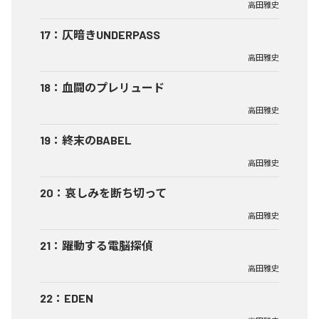
高田雅史
17
：
仄暗きUNDERPASS
高田雅史
18
：
血闘のプレリュード
高田雅史
19
：
終末のBABEL
高田雅史
20
：
哀しみを断ち切って
高田雅史
21
：
躍動する電脳探偵
高田雅史
22
：
EDEN