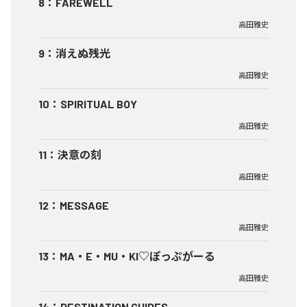
8
：
FAREWELL
高田雅史
9
：
消えぬ残光
高田雅史
10
：
SPIRITUAL BOY
高田雅史
11
：
決意の刻
高田雅史
12
：
MESSAGE
高田雅史
13
：
MA・E・MU・KI♡ぽっぷがーる
高田雅史
14
：
DESTINATION GUIDES