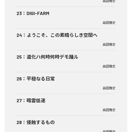
高田雅史
23
：
DIGI-FARM
高田雅史
24
：
ようこそ、この素晴らしき空間へ
高田雅史
25
：
道化ハ何時何時デモ踊ル
高田雅史
26
：
平穏なる日常
高田雅史
27
：
暗雲低迷
高田雅史
28
：
侵蝕するもの
高田雅史