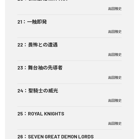
高田雅史
21
：
一触即発
高田雅史
22
：
畏怖との遭遇
高田雅史
23
：
舞台袖の先導者
高田雅史
24
：
聖騎士の威光
高田雅史
25
：
ROYAL KNIGHTS
高田雅史
26
：
SEVEN GREAT DEMON LORDS