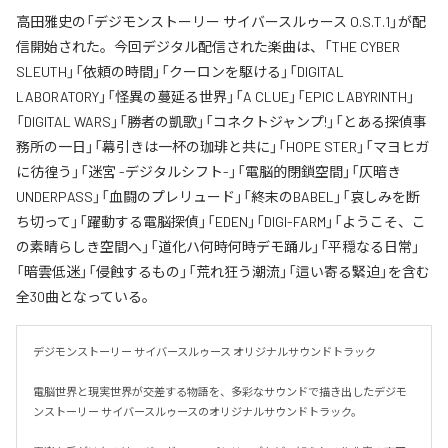
高田雅史の「デジモンストーリー サイバースルゥース O.S.T.1」が配
信開始された。今回デジタル配信された楽曲は、「THE CYBER
SLEUTH」「依頼の時間」「クーロンを駆ける」「DIGITAL
LABORATORY」「怪異の蔓延る世界」「A CLUE」「EPIC LABYRINTH」
「DIGITAL WARS」「勝者の凱歌」「コネクトジャンプ!」「とある探偵事
務所の一日」「幕引きは一杯の珈琲と共に」「HOPE STER」「マヨヒガ
に彷徨う」「迷宮 -デジタルシフト-」「電脳的閉鎖空間」「仄暗き
UNDERPASS」「血闘のプレリュード」「終末のBABEL」「哀しみを断
ち切って」「躍動する電脳探偵」「EDEN」「DIGI-FARM」「ようこそ、こ
の素晴らしき空間へ」「道化ハ何時何時デモ踊ル」「平穏なる日常」
「暗雲低迷」「侵蝕するもの」「荒れ狂う潮流」「這い寄る緊迫」を含む
全30曲となっている。
デジモンストーリー サイバースルゥース オリジナルサウンドトラック

電脳世界と現実世界が交差する物語を、多彩なサウンドで描き出したデジモ
ンストーリー サイバースルゥースのオリジナルサウンドトラック。
