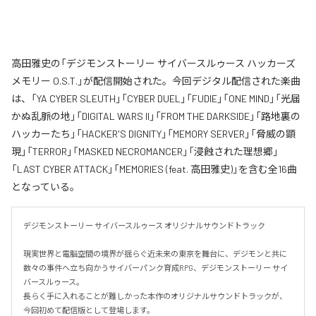
高田雅史の「デジモンストーリー サイバースルゥース ハッカーズ
メモリー O.S.T.」が配信開始された。今回デジタル配信された楽曲
は、「YA CYBER SLEUTH」「CYBER DUEL」「FUDIE」「ONE MIND」「光届
かぬ乱脈の地」「DIGITAL WARS II」「FROM THE DARKSIDE」「路地裏の
ハッカーたち」「HACKER'S DIGNITY」「MEMORY SERVER」「脅威の顕
現」「TERROR」「MASKED NECROMANCER」「浸蝕された理想郷」
「LAST CYBER ATTACK」「MEMORIES (feat. 高田雅史)」を含む全16曲
となっている。
デジモンストーリー サイバースルゥース オリジナルサウンドトラック

現実世界と電脳空間の境界が揺らぐ近未来の東京を舞台に、デジモンと共に
数々の事件へ立ち向かうサイバーパンク育成RPG、デジモンストーリー サイ
バースルゥース。

長らく手に入れることが難しかった本作のオリジナルサウンドトラックが、
今回初めて配信版として登場します。
