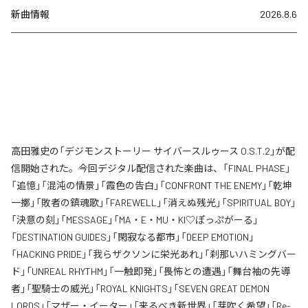
新曲情報
2026.8.6
高田雅史の「デジモンストーリー サイバースルゥース O.S.T.2」が配
信開始された。今回デジタル配信された楽曲は、「FINAL PHASE」
「追憶」「混沌の情景」「霞色の告白」「CONFRONT THE ENEMY」「乾坤
一擲」「敗者の鎮魂歌」「FAREWELL」「消えぬ残光」「SPIRITUAL BOY」
「決意の刻」「MESSAGE」「MA・E・MU・KI♡ぽっぷがーる」
「DESTINATION GUIDES」「閑寂なる都市」「DEEP EMOTION」
「HACKING PRIDE」「我らザクソンに栄光あれ」「刹那いハミングバー
ド」「UNREAL RHYTHM」「一触即発」「畏怖との遭遇」「舞台袖の先導
者」「聖騎士の威光」「ROYAL KNIGHTS」「SEVEN GREAT DEMON
LORDS」「マザー・イーター」「来るべき新世界」「芽吹く希望」「Re-