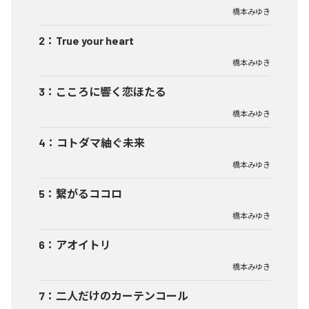
橋本みゆき
2
：
True your heart
橋本みゆき
3
：
こころに響く恋ほたる
橋本みゆき
4
：
コトダマ紬ぐ未来
橋本みゆき
5
：
繋がるココロ
橋本みゆき
6
：
アオイトリ
橋本みゆき
7
：
二人だけのカーテンコール