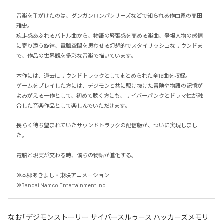
音楽を手がけたのは、ダンガンロンパシリーズなどで知られる作曲家の高田
雅史。

疾走感あふれるバトル曲から、物語の緊張感を高める楽曲、登場人物の感情
に寄り添う旋律、電脳空間を思わせる幻想的でスタイリッシュなサウンドま
で、作品の世界観を多彩な音楽で描いています。

本作には、過去にサウンドトラックとしてまとめられた全16曲を収録。

ゲームをプレイした方には、デジモンと共に駆け抜けた冒険や物語の記憶が
よみがえる一作として、初めて聴く方にも、サイバーパンクとドラマ性が融
合した音楽作品として楽しんでいただけます。

長らく待ち望まれていたサウンドトラックの配信版が、ついに実現しまし
た。

電脳と現実が交わる時、僕らの物語が進化する。

©本郷あきよし・東映アニメーション

©Bandai Namco Entertainment Inc.
なお「
デジモンストーリー サイバースルゥース ハッカーズメモリ