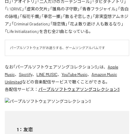
ロ」「アオイトリ」「二人だけのカーテンコール」「タビダチノトリ」
「i:\DRIVE」「虚実の欠片」「雛鳥の子守歌」「青春フラジャイル」「告白
の詠唱」「桜花千爛」「拳恋一擲」「散るぞ恋しき」「非実空想アムネジ
ア」「Criminal Gradation」「隠恋情」「花よ散り逝け 人も散るなり」
「Life Initialization」を含む全21曲となっている。
パープルソフトウェアがお送りする、ゲームソングアルバムです
なお「
パープルソフトウェアソングコレクション3
」は、
Apple
Music
、
Spotify
、
LINE MUSIC
、
YouTube Music
、
Amazon Music
Unlimited
などの音楽配信サービスで聴くことができる。
各配信サービス：
パープルソフトウェアソングコレクション3
1
：
友恋