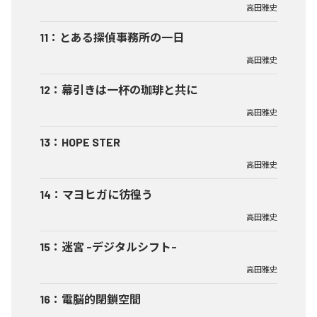
高田雅史
11
：
とある探偵事務所の一日
高田雅史
12
：
幕引きは一杯の珈琲と共に
高田雅史
13
：
HOPE STER
高田雅史
14
：
マヨヒガに彷徨う
高田雅史
15
：
迷宮 -デジタルシフト-
高田雅史
16
：
電脳的閉鎖空間