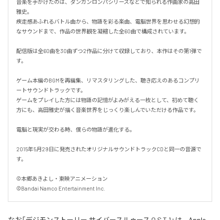
音楽を手がけたのは、ダンガンロンパシリーズなどで知られる作曲家の高田
雅史。

疾走感あふれるバトル曲から、物語を彩る楽曲、電脳世界を思わせる幻想的
なサウンドまで、作品の世界観を凝縮した全60曲で構成されています。

配信版は全60曲を30曲ずつ2作品に分けて収録しており、本作はその第1弾で
す。

ゲーム本編のBGMを再編集、リマスタリングした、聴き応えのあるコンプリ
ートサウンドトラックです。

ゲームをプレイした方には物語の記憶がよみがえる一枚として、初めて聴く
方にも、高田雅史が描く音楽世界をじっくり楽しんでいただける作品です。

電脳と現実が交わる時、僕らの物語が進化する。

2015年5月29日に発売されたオリジナルサウンドトラックCDと同一の音源で
す。

©本郷あきよし・東映アニメーション

©Bandai Namco Entertainment Inc.
なお「
デジモンストーリー サイバースルゥース O.S.T.1
」は、
Apple