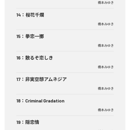
橋本みゆき
14
：
桜花千爛
橋本みゆき
15
：
拳恋一擲
橋本みゆき
16
：
散るぞ恋しき
橋本みゆき
17
：
非実空想アムネジア
橋本みゆき
18
：
Criminal Gradation
橋本みゆき
19
：
隠恋情