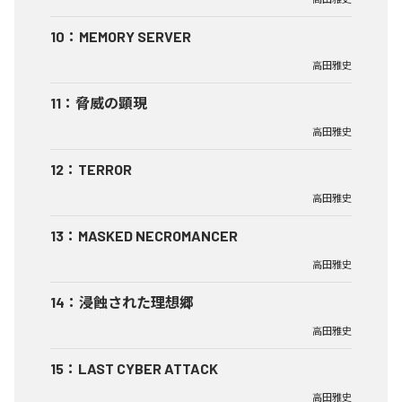
10
：
MEMORY SERVER
高田雅史
11
：
脅威の顕現
高田雅史
12
：
TERROR
高田雅史
13
：
MASKED NECROMANCER
高田雅史
14
：
浸蝕された理想郷
高田雅史
15
：
LAST CYBER ATTACK
高田雅史