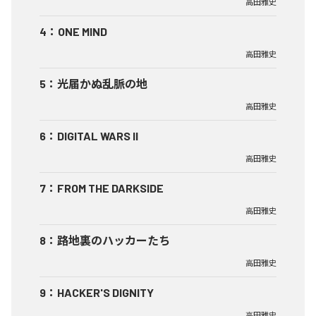
高田雅史
4
：
ONE MIND
高田雅史
5
：
光届かぬ乱脈の地
高田雅史
6
：
DIGITAL WARS II
高田雅史
7
：
FROM THE DARKSIDE
高田雅史
8
：
路地裏のハッカーたち
高田雅史
9
：
HACKER'S DIGNITY
高田雅史