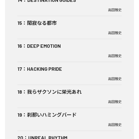
高田雅史
15
：
閑寂なる都市
高田雅史
16
：
DEEP EMOTION
高田雅史
17
：
HACKING PRIDE
高田雅史
18
：
我らザクソンに栄光あれ
高田雅史
19
：
刹那いハミングバード
高田雅史
20
：
UNREAL RHYTHM