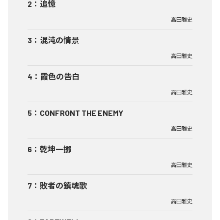
2
：
追憶
高田雅史
3
：
混沌の情景
高田雅史
4
：
霞色の告白
高田雅史
5
：
CONFRONT THE ENEMY
高田雅史
6
：
乾坤一擲
高田雅史
7
：
敗者の鎮魂歌
高田雅史