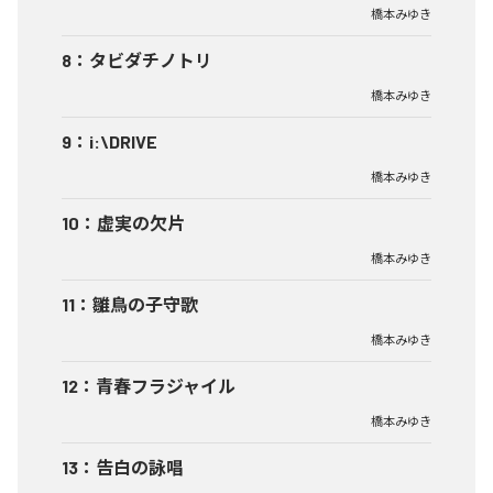
橋本みゆき
8
：
タビダチノトリ
橋本みゆき
9
：
i:\DRIVE
橋本みゆき
10
：
虚実の欠片
橋本みゆき
11
：
雛鳥の子守歌
橋本みゆき
12
：
青春フラジャイル
橋本みゆき
13
：
告白の詠唱