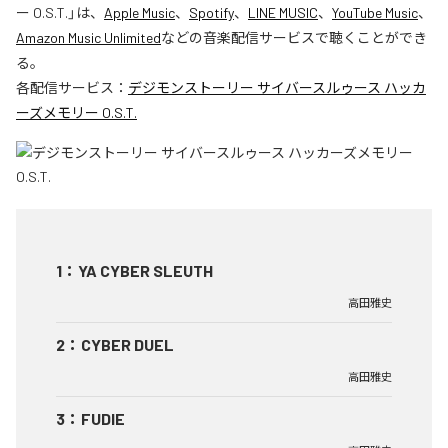
ー O.S.T.
」は、
Apple Music
、
Spotify
、
LINE MUSIC
、
YouTube Music
、
Amazon Music Unlimited
などの音楽配信サービスで聴くことができ
る。
各配信サービス：
デジモンストーリー サイバースルゥース ハッカ
ーズメモリー O.S.T.
1
：
YA CYBER SLEUTH
高田雅史
2
：
CYBER DUEL
高田雅史
3
：
FUDIE