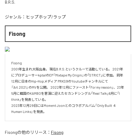
B.R.S.
ジャンル：
ヒップホップ/ラップ
Fisong
Fisong 

2001年生まれ大阪出身。 現在B.R.S.というクルーで活動している。 2021年
にプロデューサーkptalのEP『Mixtape My Origin』の「STRICT」に参加。 同年
12月に日本のHip-Hopメディア PRKS9のYoutubeチャンネルにて
『Art.2021』のMVを公開。 2022年12月にファースト「For my reason」、23年
5月に韓国のKAMBOを客演に迎えたセカンドシングル「Real Talk」6月に「I 
think」を発表している。

2023年12月29日にはMoment Joonとのコラボアルバム『Only Built ４ 
Human Links』を発表。　
Fisong
の他のリリース：
Fisong