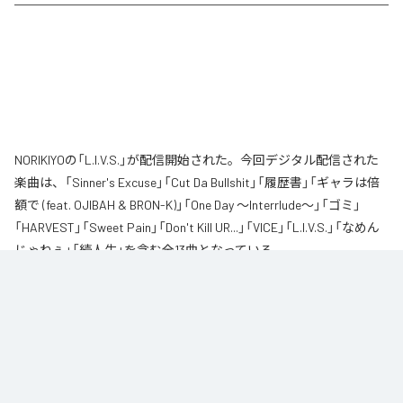
NORIKIYOの「L.I.V.S.」が配信開始された。今回デジタル配信された
楽曲は、「Sinner's Excuse」「Cut Da Bullshit」「履歴書」「ギャラは倍
額で (feat. OJIBAH & BRON-K)」「One Day ～Interrlude～」「ゴミ」
「HARVEST」「Sweet Pain」「Don't Kill UR...」「VICE」「L.I.V.S.」「なめん
じゃねぇ」「続人生」を含む全13曲となっている。
自身が難病に罹患し、自分のこれまでの人生と未来を改めて考え直したタイ
ミングに「Life Is Very Short」をテーマに制作されたアルバム。タイトルの
「L.I.V.S.」はLife Is Very Shortの頭文字を取ったものである。今作は本来、
NORIKIYOが収監中にリリースされる予定だった作品であり、予定より早く出
所が叶った為、お蔵入りになりそうだったが聴きたいと言うファンの声に応
える形でリリースが決定したキャリア12枚目のアルバムとなってる。