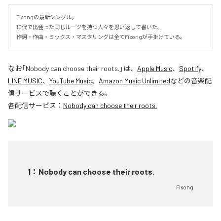
Fisongの最新シングル。

10代で出会った同じルーツを持つ人々を思い返して書いた。

作詞・作曲・ミックス・マスタリングは全てFisongが手掛けている。
なお「
Nobody can choose their roots.
」は、
Apple Music
、
Spotify
、
LINE MUSIC
、
YouTube Music
、
Amazon Music Unlimited
などの音楽配
信サービスで聴くことができる。
各配信サービス：
Nobody can choose their roots.
1
：
Nobody can choose their roots.
Fisong