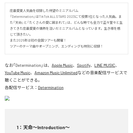
庄最愛夏人気曲を収録した待望のミニアルバム

『Determination』はTikTok ALL STARS 2023にて投票1位となった人気曲。ま
た『天命』と『たくさんの愛に囲まれて』は、どんな時でも全力で正々堂々と生
きてきた庄最愛夏の情熱を注いだミニアルバムとなっています。生き様を感
じて頂きたい。

また2025年は初の全国ツアーも開催！

ツアーのテーマ曲やオープニング、エンディングも特別に収録！
なお「
Determination
」は、
Apple Music
、
Spotify
、
LINE MUSIC
、
YouTube Music
、
Amazon Music Unlimited
などの音楽配信サービスで
聴くことができる。
各配信サービス：
Determination
1
：
天命～Introduction～