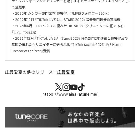
ライブパフォーマンスでリスナーを魅了するトップライブクリエイターとし
て活躍中！　

・2020年 シンガー部門世界1位獲得。17LIVE(フォロワー250ｋ)

・2022年12月 『TiKTok LIVE ALL  STARS 2022』音楽部門最優秀賞獲得

・2023年6月　TikTokにて、優れたTikTok LIVEクリエイターの証である
『LIVE Pro』認定

・2023年12月 『TiKTok LIVE All  Stars 2023』音楽部門2年連続１位獲得及び
年間の優れたクリエイターに送られる『TikTok Awards2023 LIVE Music 
Creator of the Year』受賞
庄最愛夏
の他のリリース：
庄最愛夏
https://www.aina-atune.me/