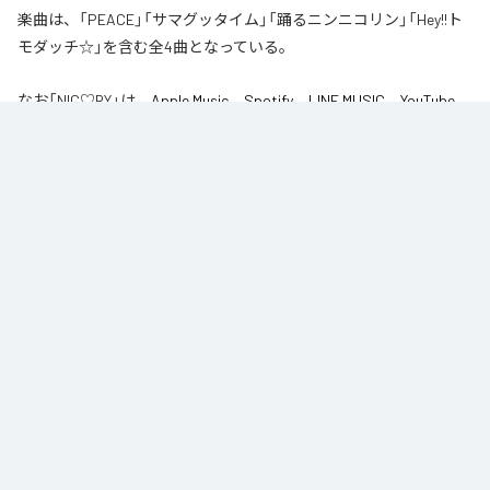
楽曲は、「PEACE」「サマグッタイム」「踊るニンニコリン」「Hey!!ト
モダッチ☆」を含む全4曲となっている。
なお「
NIC♡RY
」は、
Apple Music
、
Spotify
、
LINE MUSIC
、
YouTube
Music
、
Amazon Music Unlimited
などの音楽配信サービスで聴くこと
ができる。
各配信サービス：
NIC♡RY
1
：
PEACE
NIC♡RY
2
：
サマグッタイム
NIC♡RY