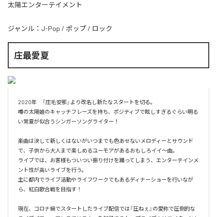
太陽エンターテイメント
ジャンル：
J-Pop
/
ポップ
/
ロック
庄最愛夏
2020年　『庄毛安那』より改名し新たなスタートを切る。

噂の太陽娘のキャッチフレーズを持ち、ポジティブで眩しすぎるぐらい明る
い常夏が似合うシンガーソングライター！

楽曲は決して新しくはないがいつまでも色あせないメロディーとサウンド
で、子供から大人まで楽しめるユーモアがあるおもしろイイ〜曲。

ライブでは、お客様もついつい振り付けを踊ってしまう、エンターテインメ
ント性が高いライブを行う。

主に都内でライブ活動やライフワークでもあるディナーショーを行いなが
ら、紅白歌合戦を目指す！

現在、コロナ禍でスタートしたライブ配信では『圧ねぇ』の愛称で圧倒的な