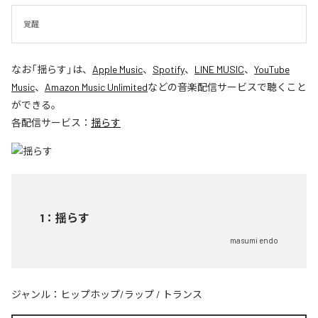
覚醒
なお「
揺らす
」は、
Apple Music
、
Spotify
、
LINE MUSIC
、
YouTube
Music
、
Amazon Music Unlimited
などの音楽配信サービスで聴くこと
ができる。
各配信サービス：
揺らす
1
：
揺らす
masumi endo
ジャンル：
ヒップホップ/ラップ
/
トランス