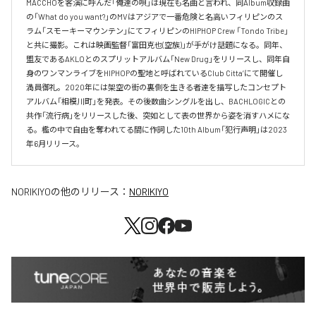
MACCHOを客演に呼んだ「俺達の唄」は現在も名曲と言われ、同Album収録曲
の「What do you want?」のMVはアジアで一番危険と名高いフィリピンのス
ラム「スモーキーマウンテン」にてフィリピンのHIPHOP Crew 「Tondo Tribe」
と共に撮影。これは映画監督「富田克也(空族)」が手がけ話題になる。同年、
盟友であるAKLOとのスプリットアルバム「New Drug」をリリースし、同年自
身のワンマンライブをHIPHOPの聖地と呼ばれているClub Citta’にて開催し
満員御礼。2020年には架空の街の裏側を生きる者達を描写したコンセプト
アルバム「相模川町」を発表。その後数曲シングルを出し、BACHLOGICとの
共作「流行病」をリリースした後、突如として表の世界から姿を消すハメにな
る。檻の中で自由を奪われてる間に作詞した10th Album「犯行声明」は2023
年6月リリース。
NORIKIYO
の他のリリース：
NORIKIYO