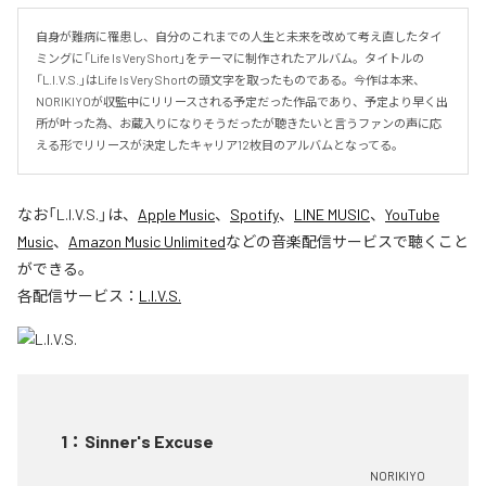
自身が難病に罹患し、自分のこれまでの人生と未来を改めて考え直したタイ
ミングに「Life Is Very Short」をテーマに制作されたアルバム。タイトルの
「L.I.V.S.」はLife Is Very Shortの頭文字を取ったものである。今作は本来、
NORIKIYOが収監中にリリースされる予定だった作品であり、予定より早く出
所が叶った為、お蔵入りになりそうだったが聴きたいと言うファンの声に応
える形でリリースが決定したキャリア12枚目のアルバムとなってる。
なお「
L.I.V.S.
」は、
Apple Music
、
Spotify
、
LINE MUSIC
、
YouTube
Music
、
Amazon Music Unlimited
などの音楽配信サービスで聴くこと
ができる。
各配信サービス：
L.I.V.S.
1
：
Sinner's Excuse
NORIKIYO