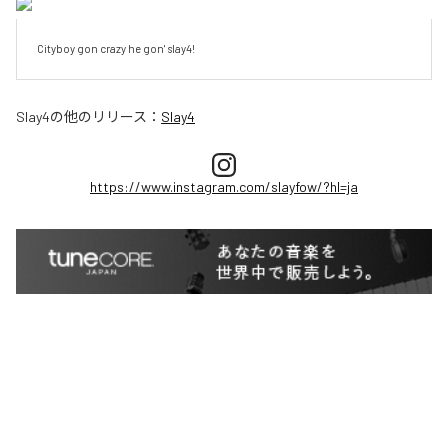
Cityboy gon crazy he gon' slay4!
Slay4
の他のリリース：
Slay4
https://www.instagram.com/slayfow/?hl=ja