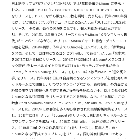
日本語ラップ WEBマガジン「COMPASS」では「年間最優秀Album」に選出さ
れた。 2008年にMIX CD「DJ ISSO PRESENTS RE ROLLED UP 28 BLUNTS」 
をリリースし、MIX CDながら限定4500枚を瞬時に売り切る。同年2008年夏
には、 BACHLOGICフルプロデュースによる2ndAlbum「OUTLET BLUES」を
リリース。 その後、数々の客演をこなすも、個人名義の作品は出さず沈
黙。そして、2011年、3年振りのリリースとなったAlbum「メランコリック現
代」がインディーズながら、オリコン・Albumチャート(総合・デイリー)にて
16位を記録。2013年初頭、昨年までのSingleをコンパイルしたEP「断片集」
を発売。そして、自身初となるコンセプトAlbumである4th Album「花水木」
を2013年12月13日にリリースし、2014年5月23日に3rd Album「メランコリ
ック現代」をレーベルメイトであるWATT a.k.aヨッテルブッテルが全曲
RemixしたRemix Albumをリリース。そして2014に5枚目のAlbum「雲と泥と
手」をリリース。同年8月31日には自身初となるワンマンライブを恵比寿リキ
ッドルームにて開催し、初のワンマンライブながら、満員御礼。各方面から
絶賛の嵐を受け映像化を希望する声が後を後を絶たない中、12月に６枚目の
Albumとなる「如雨露」をリリースすることを発表。なお、2014年に、この
時点で3rd AlbumのRemix Album 、4th Album、5th Album、6th Albumをリ
リースした。2015年には客演を多く呼び制作された実験的断片集をリリース
し、2017年には7th Album「Bouquet」をリリースし恵比寿リキッドルームに
てワンマンライブを成功させ、2018年に8th Album「馬鹿と鋏と」をリリー
ス。2019年に9曲入りの作品集「O.S.D」をリリースし、同年３月、9th 
Albumとなる「平成エクスプレス」をリリース。同じ神奈川県のOGである