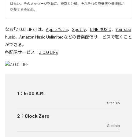
はない。そのメッセージを軸に、東京と沖縄、それぞれの空気感や価値観が
交差する全10曲。
なお「
Z.O.O LIFE
」は、
Apple Music
、
Spotify
、
LINE MUSIC
、
YouTube
Music
、
Amazon Music Unlimited
などの音楽配信サービスで聴くこと
ができる。
各配信サービス：
Z.O.O LIFE
1
：
5:00 A.M.
Steelsip
2
：
Clock Zero
Steelsip