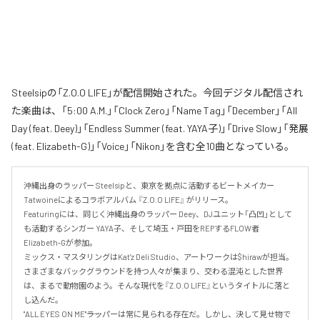
Steelsipの「Z.O.O LIFE」が配信開始された。今回デジタル配信され
た楽曲は、「5:00 A.M.」「Clock Zero」「Name Tag」「December」「All
Day (feat. Deey)」「Endless Summer (feat. YAYA子)」「Drive Slow」「発展
(feat. Elizabeth-G)」「Voice」「Nikon」を含む全10曲となっている。
沖縄出身のラッパー Steelsipと、東京を拠点に活動するビートメイカー 
Tatwoineによるコラボアルバム 『Z.O.O LIFE』 がリリース。

Featuringには、同じく沖縄出身のラッパー Deey、DJユニット「凸凹」として
も活動するシンガー YAYA子、そして埼玉・戸田をREPするFLOW者 
Elizabeth-Gが参加。

ミックス・マスタリングはKat'z Deli Studio、アートワークは$hirawが担当。

さまざまなバックグラウンドを持つ人々が集まり、交わる混沌とした世界
は、まるで動物園のよう。そんな現代を『Z.O.O LIFE』というタイトルに落と
し込んだ。

"ALL EYES ON ME"――ラッパーは常に見られる存在だ。しかし、決して見せ物で