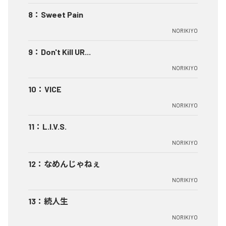
8
：
Sweet Pain
NORIKIYO
9
：
Don't Kill UR...
NORIKIYO
10
：
VICE
NORIKIYO
11
：
L.I.V.S.
NORIKIYO
12
：
なめんじゃねぇ
NORIKIYO
13
：
続人生
NORIKIYO