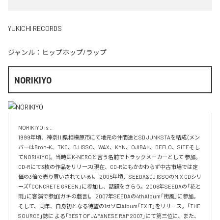
YUKICHI RECORDS
ジャンル：
ヒップホップ/ラップ
NORIKIYO
NORIKIYO is...　 

1999年頃、神奈川県相模原市にて地元の仲間達とSD JUNKSTAを結成 (メン
バーはBron-K、TKC、DJ ISSO、WAX、KYN、OJIBAH、DEFLO、SITEそし
てNORIKIYO)。当時はK-NEROと言う名前でトラックメーカーとして 参加。
CD-Rにて3枚の作品をリリース(現在、CD-Rにもかかわらず中古市場では定
価の3倍で売り買いされている)。 2005年頃、SEEDA&DJ ISSOのMIX CDシリ
ーズ「CONCRETE GREEN」に参加し、話題をさらう。2006年SEEDAの「花と
雨」に客演で参加(ガキの戯言)。 2007年SEEDAの4thAlbum「街風」に参加。
そして、同年、自身初となる待望の1stソロAlbum「EXIT」をリリース。「THE 
SOURCE」誌に よる「BEST OF JAPANESE RAP 2007」にて第三位に、また、