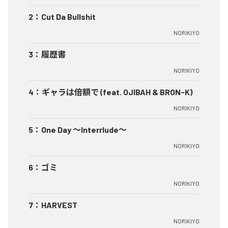
2
：
Cut Da Bullshit
NORIKIYO
3
：
履歴書
NORIKIYO
4
：
ギャラは倍額で (feat. OJIBAH & BRON-K)
NORIKIYO
5
：
One Day ～Interrlude～
NORIKIYO
6
：
ゴミ
NORIKIYO
7
：
HARVEST
NORIKIYO