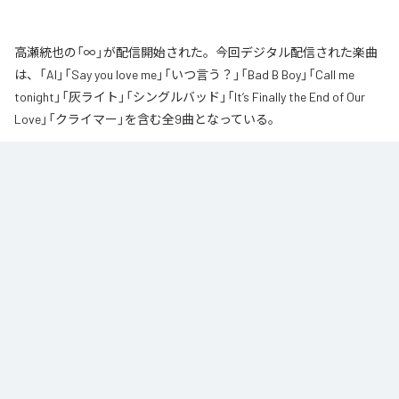
高瀬統也の「∞」が配信開始された。今回デジタル配信された楽曲
は、「AI」「Say you love me」「いつ言う？」「Bad B Boy」「Call me
tonight」「灰ライト」「シングルバッド」「It’s Finally the End of Our
Love」「クライマー」を含む全9曲となっている。
なお「
∞
」は、
Apple Music
、
Spotify
、
LINE MUSIC
、
YouTube Music
、
Amazon Music Unlimited
などの音楽配信サービスで聴くことができ
る。
各配信サービス：
∞
1
：
AI
高瀬統也