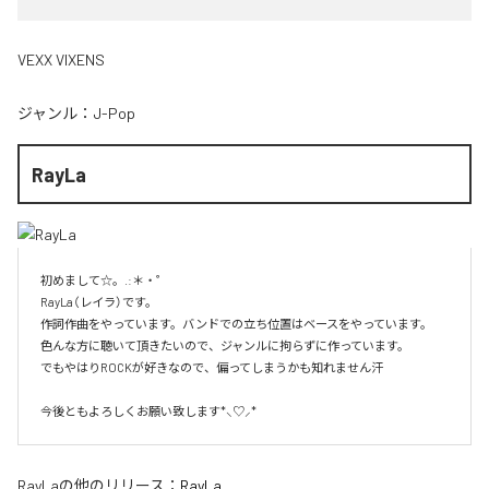
VEXX VIXENS
ジャンル：
J-Pop
RayLa
初めまして☆。.:＊・゜

RayLa（レイラ）です。

作詞作曲をやっています。バンドでの立ち位置はベースをやっています。

色んな方に聴いて頂きたいので、ジャンルに拘らずに作っています。

でもやはりROCKが好きなので、偏ってしまうかも知れません汗

今後ともよろしくお願い致します*⸜♡⸝*
RayLa
の他のリリース：
RayLa