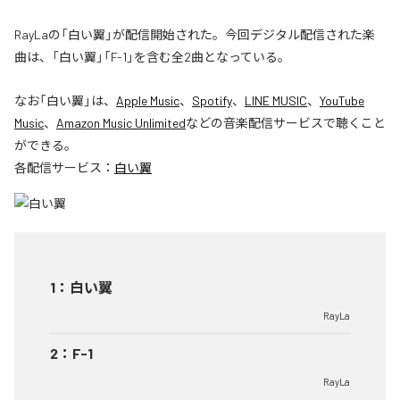
RayLaの「白い翼」が配信開始された。今回デジタル配信された楽
曲は、「白い翼」「F-1」を含む全2曲となっている。
なお「
白い翼
」は、
Apple Music
、
Spotify
、
LINE MUSIC
、
YouTube
Music
、
Amazon Music Unlimited
などの音楽配信サービスで聴くこと
ができる。
各配信サービス：
白い翼
1
：
白い翼
RayLa
2
：
F-1
RayLa