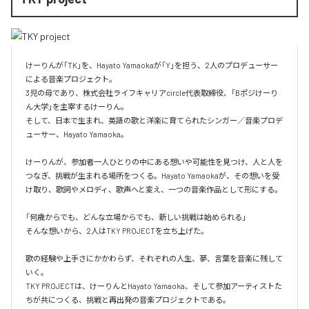
けーりんが「TK」を、Hayato Yamaokaが「Y」を担う、2人のプロデューサー
による音楽プロジェクト。

3児の母であり、株式会社ライフキャリアcircle代表取締役、「Bポジけーり
ん大学」を主宰するけーりん。

そして、日本で生まれ、英語の歌と洋楽に育てられたシンガー／音楽プロデ
ューサー、Hayato Yamaoka。

けーりんが、参加者一人ひとりの中にある想いや可能性を見つけ、人と人を
つなぎ、挑戦が生まれる場所をつくる。Hayato Yamaokaが、その想いを受
け取り、歌詞やメロディ、歌声へと変え、一つの音楽作品として形にする。

「何歳からでも、どんな立場からでも、新しい挑戦は始められる」

そんな想いから、2人はTKY PROJECTを立ち上げた。

歌の経験や上手さにかかわらず、それぞれの人生、夢、言葉を音楽に残して
いく。

TKY PROJECTは、けーりんとHayato Yamaoka、そして参加アーティストた
ちが共につくる、挑戦と再出発の音楽プロジェクトである。