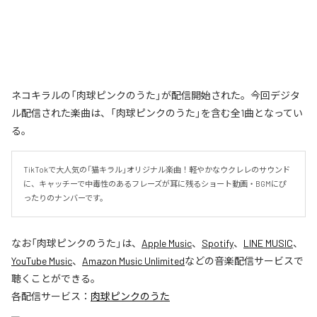
ネコキラルの「肉球ピンクのうた」が配信開始された。今回デジタ
ル配信された楽曲は、「肉球ピンクのうた」を含む全1曲となってい
る。
TikTokで大人気の「猫キラル」オリジナル楽曲！軽やかなウクレレのサウンド
に、キャッチーで中毒性のあるフレーズが耳に残るショート動画・BGMにぴ
ったりのナンバーです。
なお「
肉球ピンクのうた
」は、
Apple Music
、
Spotify
、
LINE MUSIC
、
YouTube Music
、
Amazon Music Unlimited
などの音楽配信サービスで
聴くことができる。
各配信サービス：
肉球ピンクのうた