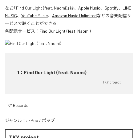
なお「
Find Our Light (feat. Naomi)
」は、
Apple Music
、
Spotify
、
LINE
MUSIC
、
YouTube Music
、
Amazon Music Unlimited
などの音楽配信サ
ービスで聴くことができる。
各配信サービス：
Find Our Light (feat. Naomi)
1
：
Find Our Light (feat. Naomi)
TKY project
TKY Records
ジャンル：
J-Pop
/
ポップ
TKY project