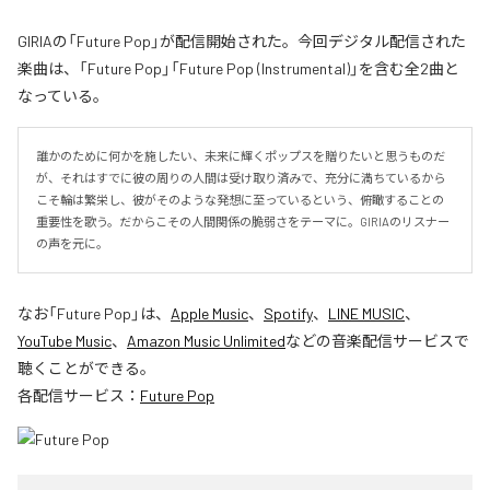
GIRIAの「Future Pop」が配信開始された。今回デジタル配信された
楽曲は、「Future Pop」「Future Pop (Instrumental)」を含む全2曲と
なっている。
誰かのために何かを施したい、未来に輝くポップスを贈りたいと思うものだ
が、それはすでに彼の周りの人間は受け取り済みで、充分に満ちているから
こそ輪は繁栄し、彼がそのような発想に至っているという、俯瞰することの
重要性を歌う。だからこその人間関係の脆弱さをテーマに。GIRIAのリスナー
の声を元に。
なお「
Future Pop
」は、
Apple Music
、
Spotify
、
LINE MUSIC
、
YouTube Music
、
Amazon Music Unlimited
などの音楽配信サービスで
聴くことができる。
各配信サービス：
Future Pop