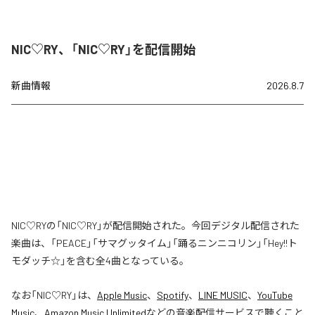
NIC♡RY、「NIC♡RY」を配信開始
新曲情報
2026.8.7
NIC♡RYの「NIC♡RY」が配信開始された。今回デジタル配信された
楽曲は、「PEACE」「サマグッタイム」「踊るニンニコリン」「Hey!!ト
モダッチ☆」を含む全4曲となっている。
なお「
NIC♡RY
」は、
Apple Music
、
Spotify
、
LINE MUSIC
、
YouTube
Music
、
Amazon Music Unlimited
などの音楽配信サービスで聴くこと