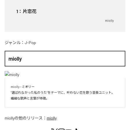
1
：
片恋花
miolly
ジャンル：
J-Pop
miolly
miolly - ミオリー

”選ばれなかった私のうた”をテーマに、叶わない恋を歌う音楽ユニット。

miolly
の他のリリース：
miolly