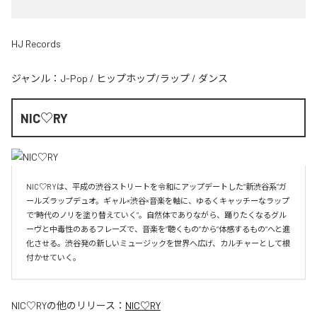
HJ Records
ジャンル：
J-Pop
/
ヒップホップ/ラップ
/
ダンス
NIC♡RY
NIC♡RYは、平成の渋谷ストリートを令和にアップデートした“新渋谷系”ガ
ールズラップデュオ。ギャル×渋谷×音楽を軸に、ゆるくキャッチーなラップ
で“時代のノリを塗り替えていく”。自然体でありながら、踊りたくなるグル
ーヴと中毒性のあるフレーズで、音楽を“聴くもの”から“体感するもの”へと進
化させる。渋谷発の新しいミュージックを世界へ広げ、カルチャーとして根
付かせていく。
NIC♡RY
の他のリリース：
NIC♡RY