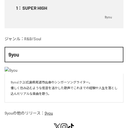
1
：
SUPER HIGH
9you
ジャンル：
R&B/Soul
9you
9you(クユ)広島県尾道市出身のシンガーソングライター。

優しく包み込むような低音を活かした歌声でこれまでの経験や人生を落とし
込んだリアルな楽曲を歌う。
9you
の他のリリース：
9you