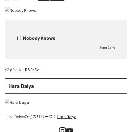
1
：
Nobody Knows
Hara Daiya
ジャンル：
R&B/Soul
Hara Daiya
Hara Daiya
の他のリリース：
Hara Daiya