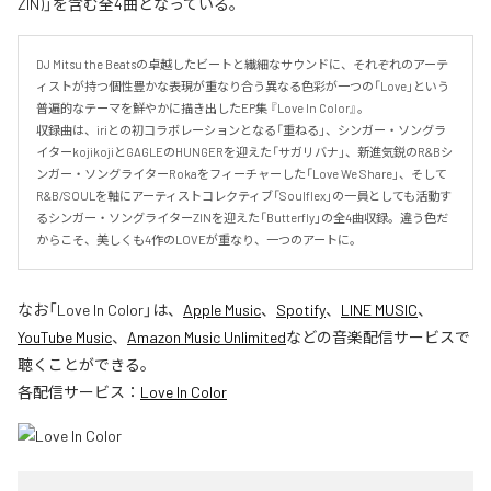
ZIN)」を含む全4曲となっている。
DJ Mitsu the Beatsの卓越したビートと繊細なサウンドに、それぞれのアーテ
ィストが持つ個性豊かな表現が重なり合う異なる色彩が一つの「Love」という
普遍的なテーマを鮮やかに描き出したEP集 『Love In Color』。

収録曲は、iriとの初コラボレーションとなる「重ねる」、シンガー・ソングラ
イターkojikojiとGAGLEのHUNGERを迎えた「サガリバナ」、新進気鋭のR&Bシ
ンガー・ソングライターRokaをフィーチャーした「Love We Share」、そして
R&B/SOULを軸にアーティストコレクティブ「Soulflex」の一員としても活動す
るシンガー・ソングライターZINを迎えた「Butterfly」の全4曲収録。違う色だ
からこそ、美しくも4作のLOVEが重なり、一つのアートに。
なお「
Love In Color
」は、
Apple Music
、
Spotify
、
LINE MUSIC
、
YouTube Music
、
Amazon Music Unlimited
などの音楽配信サービスで
聴くことができる。
各配信サービス：
Love In Color