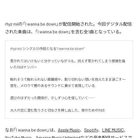
rhyz miiの「I wanna be down」が配信開始された。今回デジタル配信
された楽曲は、「I wanna be down」を含む全1曲となっている。
rhyz mii シングル10作目となる”I wanna be down”

惹かれてはいけないと分かっていながらも、抗えず惹かれてしまう感情を描
いたR&Bナンバー

触れそうで触れられない距離感や、割り切れない想いを抱えたまま過ごす一
夜を、メロウで艶のあるサウンドに乗せて表現している

遊びのはずだった関係が、少しずつ心を侵していく――

大人の恋に潜む危うさと切なさを映し出した、夜のためのR&B
なお「
I wanna be down
」は、
Apple Music
、
Spotify
、
LINE MUSIC
、
YouTube Music
、
Amazon Music Unlimited
などの音楽配信サービスで