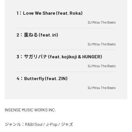
1
：
Love We Share (feat. Roka)
DJ Mitsu The Beats
2
：
重ねる (feat. iri)
DJ Mitsu The Beats
3
：
サガリバナ (feat. kojikoji & HUNGER)
DJ Mitsu The Beats
4
：
Butterfly (feat. ZIN)
DJ Mitsu The Beats
INSENSE MUSIC WORKS INC.
ジャンル：
R&B/Soul
/
J-Pop
/
ジャズ