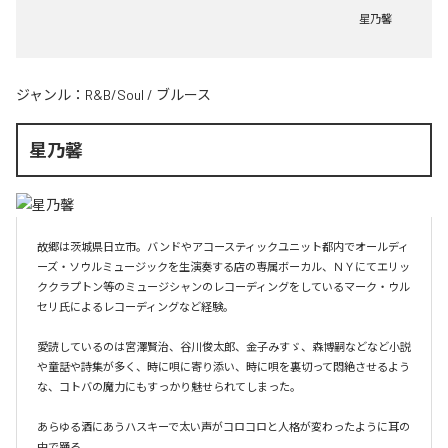
星乃馨
ジャンル：
R&B/Soul
/
ブルース
星乃馨
故郷は茨城県日立市。バンドやアコースティックユニット都内でオールディ
ーズ・ソウルミュージックを生演奏する店の専属ボーカル、ＮＹにてエリッ
ククラプトン等のミュージシャンのレコーディングをしているマーク・ウル
セリ氏によるレコーディングなど経験。

愛読しているのは宮澤賢治、谷川俊太郎、金子みすゞ、森博嗣などなど小説
や童話や詩集が多く、時に唄に寄り添い、時に唄を裏切って悶絶させるよう
な、コトバの魔力にもすっかり魅せられてしまった。

あらゆる酒にあうハスキーで太い声がコロコロと人格が変わったように耳の
中で踊る。
