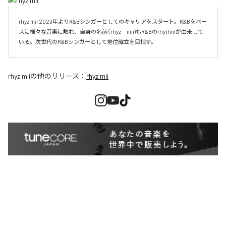
rhyz mii 2023年よりR&Bシンガーとしてのキャリアをスタート。R&Bをベー
スに様々な音楽に触れ、自身の名前（rhyz　mii)もR&Bのrhythmが由来して
いる。次世代のR&Bシンガーとして地位確立を目指す。
rhyz mii
の他のリリース：
rhyz mii