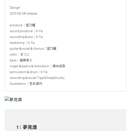
"Zange" 

2017.08.08 release. 

produce：星乃馨 

sound produce：K-Ta 

recording＆mix：K-Ta 

mastering：K-Ta 

guitar＆vocal＆chorus：星乃馨 

cello：まつこ 

bass：福寿直人 

organ＆piano＆melodeon：滝本成吾 

percussion＆drum：K-Ta 

recording＆mix at TigerSheepStudio 

illustration：宮本源内
1
：
夢見酒