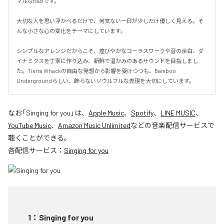
マルなR&Bです。

大切な人を思い浮かべるだけで、何気ない一日が少しだけ優しく見える。そ
んな小さな心の変化をテーマにしています。

シンプルなアレンジだからこそ、煌びやかなコーラスワークや音の余白、ダ
イナミクスを丁寧に作り込み、新鮮で温かみのあるサウンドを目指しまし
た。Tierra Whackの自由な発想から影響を受けつつも、Bamboo 
Undergroundらしい、飾らないソウルフルな表現を大切にしています。
なお「
Singing for you
」は、
Apple Music
、
Spotify
、
LINE MUSIC
、
YouTube Music
、
Amazon Music Unlimited
などの音楽配信サービスで
聴くことができる。
各配信サービス：
Singing for you
1
：
Singing for you