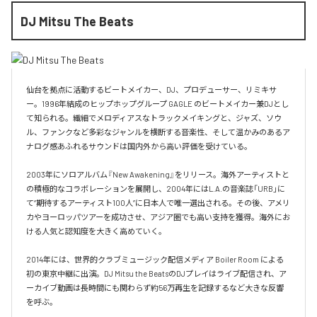
DJ Mitsu The Beats
仙台を拠点に活動するビートメイカー、DJ、プロデューサー、リミキサ
ー。1996年結成のヒップホップグループ GAGLE のビートメイカー兼DJとし
て知られる。繊細でメロディアスなトラックメイキングと、ジャズ、ソウ
ル、ファンクなど多彩なジャンルを横断する音楽性、そして温かみのあるア
ナログ感あふれるサウンドは国内外から高い評価を受けている。

2003年にソロアルバム『New Awakening』をリリース。海外アーティストと
の積極的なコラボレーションを展開し、2004年にはL.A.の音楽誌「URB」に
て“期待するアーティスト100人”に日本人で唯一選出される。その後、アメリ
カやヨーロッパツアーを成功させ、アジア圏でも高い支持を獲得。海外にお
ける人気と認知度を大きく高めていく。

2014年には、世界的クラブミュージック配信メディア Boiler Room による
初の東京中継に出演。DJ Mitsu the BeatsのDJプレイはライブ配信され、ア
ーカイブ動画は長時間にも関わらず約56万再生を記録するなど大きな反響
を呼ぶ。
