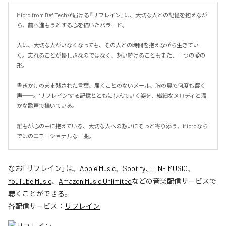
Micro from Def Techが届ける『リフレイン』は、大切な人との記憶を抱えなが
ら、前へ進もうとする心を描いたバラード。

人は、大切な人がいなくなっても、その人との時間を抱えながら生きてい
く。忘れることが優しさなのではなく、想い続けることもまた、一つの愛の
形。

書きかけのまま残された言葉、届くことのないメール、胸の奥で何度も響く
声──。"リフレイン"する記憶とともに歩んでいく姿を、繊細なメロディと温
かな歌声で描いている。

誰もが心の中に抱えている、大切な人への想いにそっと寄り添う、Microなら
ではのエモーショナルな一曲。
なお「
リフレイン
」は、
Apple Music
、
Spotify
、
LINE MUSIC
、
YouTube Music
、
Amazon Music Unlimited
などの音楽配信サービスで
聴くことができる。
各配信サービス：
リフレイン