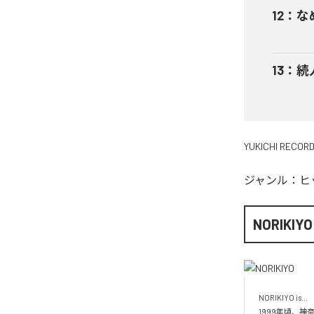
12
：
な
13
：
続
YUKICHI RECOR
ジャンル：
ヒ
NORIKIYO
NORIKIYO is...　 
1999年頃、神奈