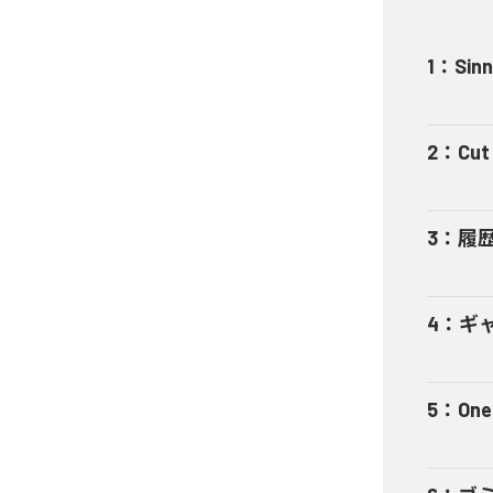
1
：
Sinn
2
：
Cut 
3
：
履
4
：
ギャ
5
：
One