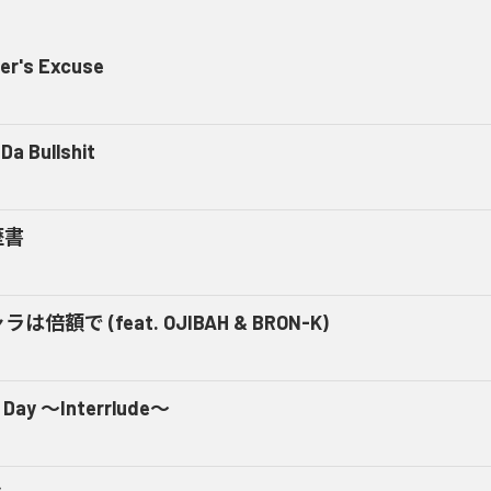
er's Excuse
Da Bullshit
歴書
ラは倍額で (feat. OJIBAH & BRON-K)
 Day ～Interrlude～