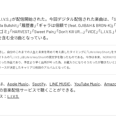
の「L.I.V.S.」が配信開始された。今回デジタル配信された楽曲は、「Sinn
 Da Bullshit」「履歴書」「ギャラは倍額で (feat. OJIBAH & BRON-K)」「
「ゴミ」「HARVEST」「Sweet Pain」「Don't Kill UR...」「VICE」「L.I
を含む全13曲となっている。
、自分のこれまでの人生と未来を改めて考え直したタイミングに「Life Is Very Short」
の「L.I.V.S.」はLife Is Very Shortの頭文字を取ったものである。今作は本来、NORIK
だった作品であり、予定より早く出所が叶った為、お蔵入りになりそうだったが聴きたいと
リースが決定したキャリア12枚目のアルバムとなってる。
」は、
Apple Music
、
Spotify
、
LINE MUSIC
、
YouTube Music
、
Amazo
の音楽配信サービスで聴くことができる。
ス：
L.I.V.S.