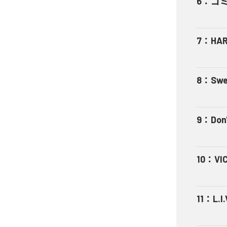
6
：
ゴ
7
：
HA
8
：
Swe
9
：
Don'
10
：
VI
11
：
L.I.