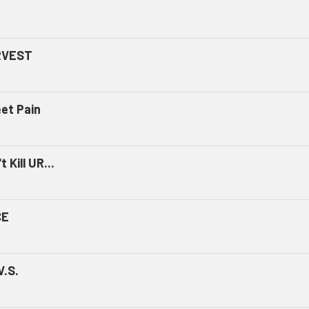
ミ
RVEST
et Pain
t Kill UR...
CE
V.S.