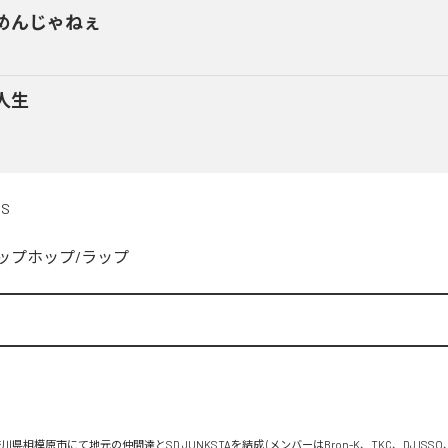
めんじゃねぇ
人生
DS
ップホップ/ラップ


川県相模原市にて地元の仲間達とSD JUNKSTAを結成 (メンバーはBron-K、TKC、DJ ISSO