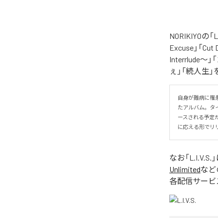
NORIKIYO
Excuse」「Cut
Interrlude～」
ぇ」「続人生」
自身が難病に罹患し
たアルバム。タイトル
ースされる予定
に応える形でリ
なお「
L.I.V.S.
Unlimited
など
各配信サービ