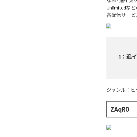
なお「
追イ欠
Unlimited
など
各配信サービ
1
：
追
ジャンル：
ヒ
ZAqRO