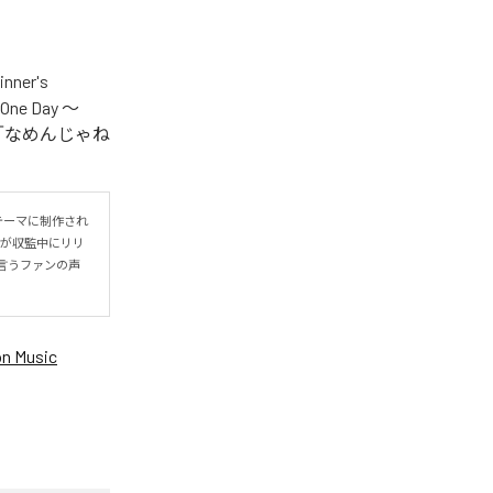
er's
One Day ～
.V.S.」「なめんじゃね
をテーマに制作され
IYOが収監中にリリ
言うファンの声
n Music