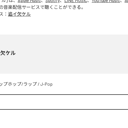
ケル
」は、
Apple Music
、
Spotify
、
LINE MUSIC
、
YouTube Music
、
A
の音楽配信サービスで聴くことができる。
ス：
追イ欠ケル
イ欠ケル
ップホップ/ラップ
/
J-Pop