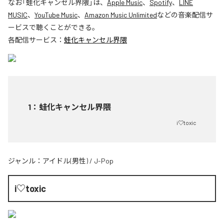
なお「
蛙化キャンセル界隈
」は、
Apple Music
、
Spotify
、
LINE
MUSIC
、
YouTube Music
、
Amazon Music Unlimited
などの音楽配信サ
ービスで聴くことができる。
各配信サービス：
蛙化キャンセル界隈
1
：
蛙化キャンセル界隈
i♡toxic
ジャンル：
アイドル(男性)
/
J-Pop
i♡toxic