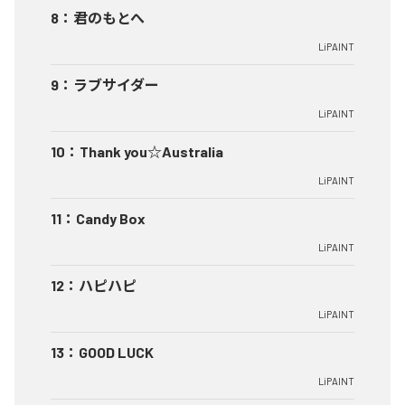
8
：
君のもとへ
LiPAINT
9
：
ラブサイダー
LiPAINT
10
：
Thank you☆Australia
LiPAINT
11
：
Candy Box
LiPAINT
12
：
ハピハピ
LiPAINT
13
：
GOOD LUCK
LiPAINT