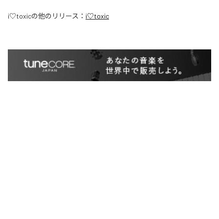
i♡toxic
の他のリリース：
i♡toxic