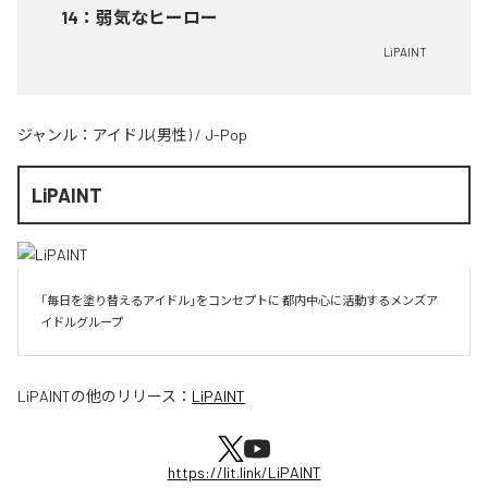
14
：
弱気なヒーロー
LiPAINT
ジャンル：
アイドル(男性)
/
J-Pop
LiPAINT
「毎日を塗り替えるアイドル」をコンセプトに 都内中心に活動するメンズア
イドルグループ
LiPAINT
の他のリリース：
LiPAINT
https://lit.link/LiPAINT