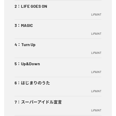
2
：
LIFE GOES ON
LiPAINT
3
：
MAGIC
LiPAINT
4
：
Turn Up
LiPAINT
5
：
Up&Down
LiPAINT
6
：
はじまりのうた
LiPAINT
7
：
スーパーアイドル宣言
LiPAINT