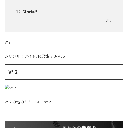
1
：
Gloria!!
V*２
V*2
ジャンル：
アイドル(男性)
/
J-Pop
V*２
V*２
の他のリリース：
V*２