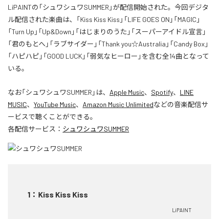
LiPAINTの「シュワシュワSUMMER」が配信開始された。今回デジタ
ル配信された楽曲は、「Kiss Kiss Kiss」「LIFE GOES ON」「MAGIC」
「Turn Up」「Up&Down」「はじまりのうた」「スーパーアイドル宣言」
「君のもとへ」「ラブサイダー」「Thank you☆Australia」「Candy Box」
「ハピハピ」「GOOD LUCK」「弱気なヒーロー」を含む全14曲となって
いる。
なお「
シュワシュワSUMMER
」は、
Apple Music
、
Spotify
、
LINE
MUSIC
、
YouTube Music
、
Amazon Music Unlimited
などの音楽配信サ
ービスで聴くことができる。
各配信サービス：
シュワシュワSUMMER
1
：
Kiss Kiss Kiss
LiPAINT