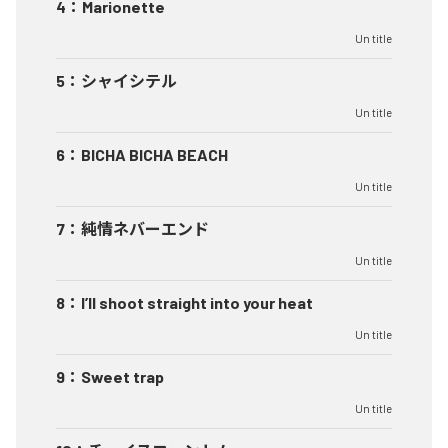
4
：
Marionette
Un title
5
：
シャイシテル
Un title
6
：
BICHA BICHA BEACH
Un title
7
：
純情ネバーエンド
Un title
8
：
I’ll shoot straight into your heat
Un title
9
：
Sweet trap
Un title