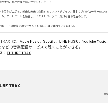
の断片、都市の夜を彩るサウンドスケープ

ら浮かび上がる、過去と未来の交錯するサウンドデザイン。日本のプロデューサーsatayama
カ、アンビエントを融合し、ノスタルジックかつ鮮烈な音像を生み出す。

と影——その境界を漂うサウンドの波に、身を委ねてみてほしい。
 TRAX
」は、
Apple Music
、
Spotify
、
LINE MUSIC
、
YouTube Music
d
などの音楽配信サービスで聴くことができる。
ス：
FUTURE TRAX
URE TRAX
sat