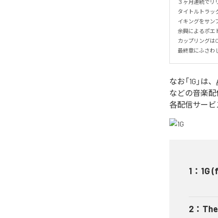
３ヶ月連続でリリ
タイトルトラック
イキングをサンプ
余興によるポエト
カップリングはOMK
最終章にふさわしい
なお「
1G
」は、
などの音楽配
各配信サービ
1
：
1G 
2
：
The