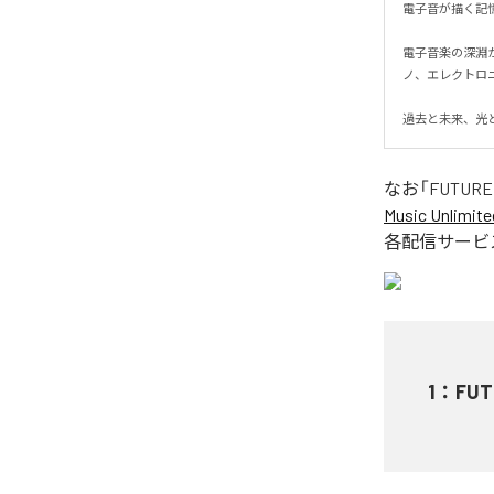
電子音が描く記憶
電子音楽の深淵か
ノ、エレクトロニ
過去と未来、光
なお「
FUTURE
Music Unlimite
各配信サービ
1
：
FUT