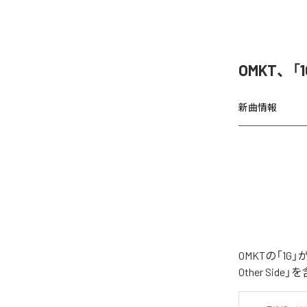
OMKT、「
新曲情報
OMKTの「1G
Other Si