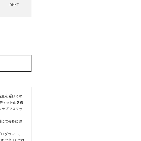
OMKT
洗礼を受けその
エディット曲を織
のクラブでスマッ
at】にて長期に渡
、プログラマー、
オ アタリ)」では