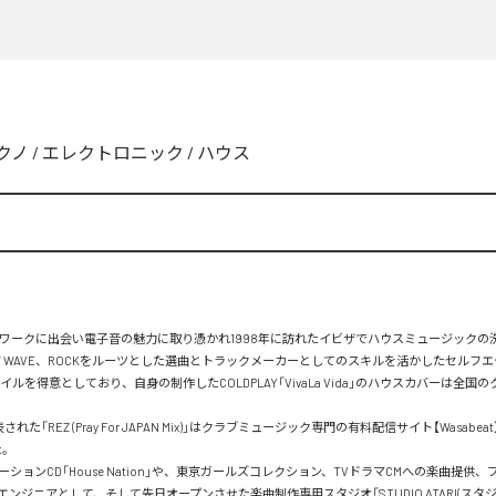
クノ
/
エレクトロニック
/
ハウス
トワークに出会い電子音の魅力に取り憑かれ1998年に訪れたイビザでハウスミュージックの
W WAVE、ROCKをルーツとした選曲とトラックメーカーとしてのスキルを活かしたセルフ
イルを得意としており、自身の制作したCOLDPLAY「VivaLa Vida」のハウスカバーは全国
表された「REZ (Pray For JAPAN Mix)」はクラブミュージック専門の有料配信サイト【Wasabe
。

ションCD「House Nation」や、東京ガールズコレクション、TVドラマCMへの楽曲提供
ンジニアとして、そして先日オープンさせた楽曲制作専用スタジオ「STUDIO ATARI(スタジ