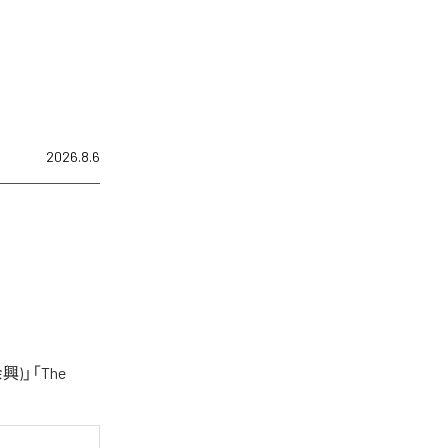
2026.8.6
)」「The