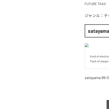
FUTURE TRAX
ジャンル：
テ
satayama
Vivid of electro
Track of image 
satayama 99-0