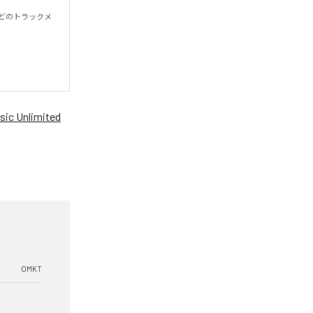
殆どのトラックメ
ic Unlimited
OMKT