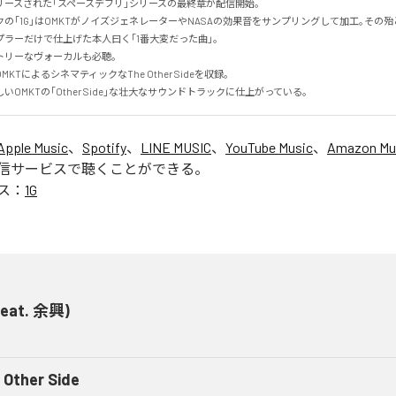
ースされた｢スペースデブリ｣シリーズの最終章が配信開始｡

の｢1G｣はOMKTがノイズジェネレーターやNASAの効果音をサンプリングして加工｡その
ラーだけで仕上げた本人曰く｢1番大変だった曲｣。

リーなヴォーカルも必聴｡

TによるシネマティックなThe Other Sideを収録｡

OMKTの｢Other Side｣な壮大なサウンドトラックに仕上がっている｡
Apple Music
、
Spotify
、
LINE MUSIC
、
YouTube Music
、
Amazon Mus
信サービスで聴くことができる。
ス：
1G
(feat. 余興)
 Other Side