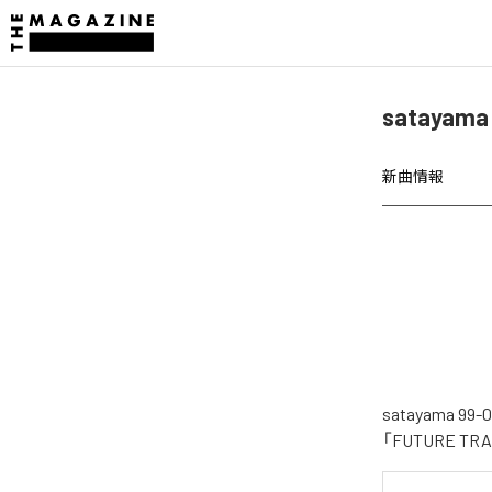
satayam
新曲情報
satayama
「FUTURE 