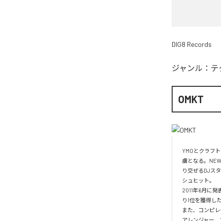
DIG8 Records
ジャンル：
テ
OMKT
YMOとクラフ
虜となる。NE
り交ぜるDJスタ
シュヒット。

2011年6月に発
り1位を獲得した
また、コンピレー
アレンジャー、エ