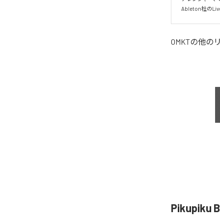
Ableton社
OMKT
の他の
Pikupik