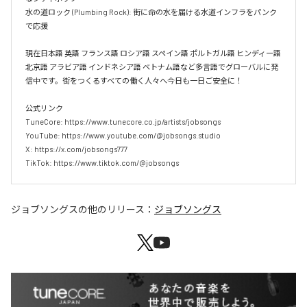
水の道ロック (Plumbing Rock): 街に命の水を届ける水道インフラをパンク
で応援

現在日本語 英語 フランス語 ロシア語 スペイン語 ポルトガル語 ヒンディー語 
北京語 アラビア語 インドネシア語 ベトナム語など多言語でグローバルに発
信中です。街をつくるすべての働く人々へ今日も一日ご安全に！

公式リンク

TuneCore: https://www.tunecore.co.jp/artists/jobsongs

YouTube: https://www.youtube.com/@jobsongs.studio

X: https://x.com/jobsongs777

TikTok: https://www.tiktok.com/@jobsongs
ジョブソングス
の他のリリース：
ジョブソングス