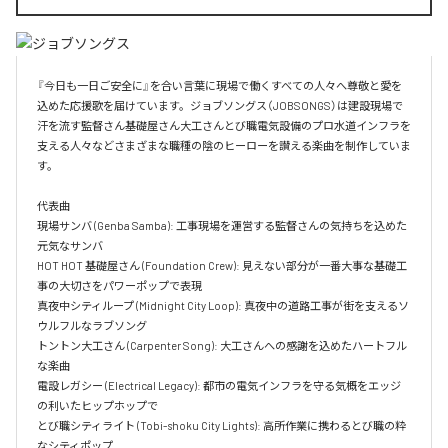
『今日も一日ご安全に』を合い言葉に現場で働くすべての人々へ尊敬と愛を
込めた応援歌を届けています。ジョブソングス（JOBSONGS）は建設現場で
汗を流す監督さん基礎屋さん大工さんとび職電気設備のプロ水道インフラを
支える人々などさまざまな職種の陰のヒーローを讃える楽曲を制作していま
す。

代表曲  

現場サンバ (Genba Samba): 工事現場を運営する監督さんの気持ちを込めた
元気なサンバ  

HOT HOT 基礎屋さん (Foundation Crew): 見えない部分が一番大事な基礎工
事の大切さをパワーポップで表現  

真夜中シティループ (Midnight City Loop): 真夜中の道路工事が街を支えるソ
ウルフルなラブソング  

トントン大工さん (Carpenter Song): 大工さんへの感謝を込めたハートフル
な楽曲  

電設レガシー (Electrical Legacy): 都市の電気インフラを守る気概をエッジ
の利いたヒップホップで  

とび職シティライト (Tobi-shoku City Lights): 高所作業に携わるとび職の粋
なシティポップ  
