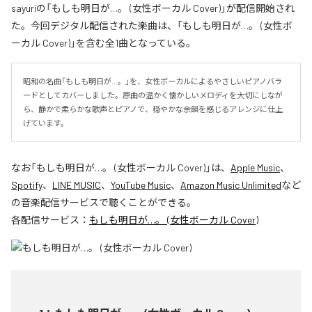
sayuriの「もしも明日が…。 (女性ボーカル Cover)」が配信開始され
た。今回デジタル配信された楽曲は、「もしも明日が…。 (女性ボ
ーカル Cover)」を含む全1曲となっている。
昭和の名曲「もしも明日が…。」を、女性ボーカルによるやさしいピアノバラ
ードとしてカバーしました。原曲の温かく懐かしいメロディを大切にしなが
ら、静かで柔らかな歌声とピアノで、穏やかな余韻を感じるアレンジに仕上
げています。
なお「
もしも明日が…。 (女性ボーカル Cover)
」は、
Apple Music
、
Spotify
、
LINE MUSIC
、
YouTube Music
、
Amazon Music Unlimited
など
の音楽配信サービスで聴くことができる。
各配信サービス：
もしも明日が…。 (女性ボーカル Cover)