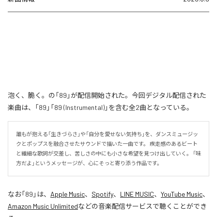
泡く、脆く。の「89」が配信開始された。今回デジタル配信された
楽曲は、「89」「89 (Instrumental)」を含む全2曲となっている。
誰もが抱える「生きづらさ」や「自分を愛せない気持ち」を、ダンスミュージッ
クとポップスを融合させたサウンドで描いた一曲です。 疾走感のあるビート
と繊細な歌詞が交差し、苦しさの中にも小さな希望を見つけ出していく。 「味
方だよ」というメッセージが、心にそっと寄り添う作品です。
なお「
89
」は、
Apple Music
、
Spotify
、
LINE MUSIC
、
YouTube Music
、
Amazon Music Unlimited
などの音楽配信サービスで聴くことができ