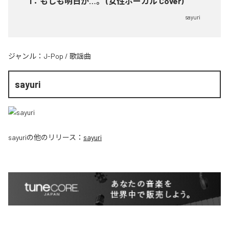
1
：
もしも明日が…。 (女性ボーカル Cover)
sayuri
ジャンル：
J-Pop
/
歌謡曲
sayuri
sayuri
の他のリリース：
sayuri