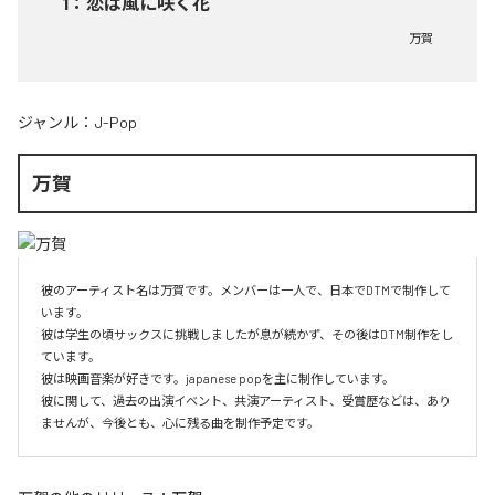
1
：
恋は風に咲く花
万賀
ジャンル：
J-Pop
万賀
彼のアーティスト名は万賀です。メンバーは一人で、日本でDTMで制作して
います。

彼は学生の頃サックスに挑戦しましたが息が続かず、その後はDTM制作をし
ています。

彼は映画音楽が好きです。japanese popを主に制作しています。

彼に関して、過去の出演イベント、共演アーティスト、受賞歴などは、あり
ませんが、今後とも、心に残る曲を制作予定です。