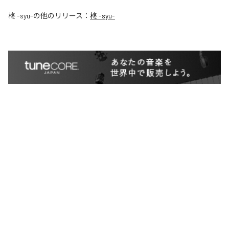
柊 -syu-
の他のリリース：
柊 -syu-