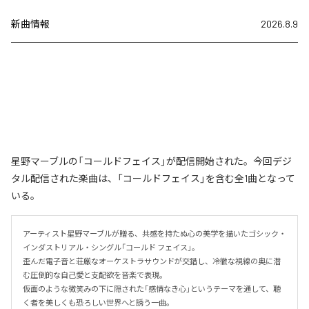
新曲情報
2026.8.9
星野マーブルの「コールドフェイス」が配信開始された。今回デジ
タル配信された楽曲は、「コールドフェイス」を含む全1曲となって
いる。
アーティスト星野マーブルが贈る、共感を持たぬ心の美学を描いたゴシック・
インダストリアル・シングル「コールド フェイス」。

歪んだ電子音と荘厳なオーケストラサウンドが交錯し、冷徹な視線の奥に潜
む圧倒的な自己愛と支配欲を音楽で表現。

仮面のような微笑みの下に隠された「感情なき心」というテーマを通して、聴
く者を美しくも恐ろしい世界へと誘う一曲。