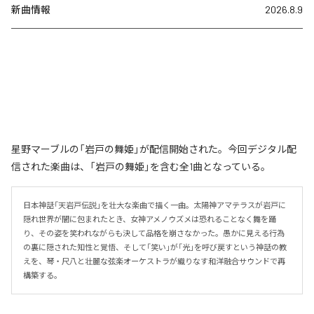
新曲情報
2026.8.9
星野マーブルの「岩戸の舞姫」が配信開始された。今回デジタル配
信された楽曲は、「岩戸の舞姫」を含む全1曲となっている。
日本神話「天岩戸伝説」を壮大な楽曲で描く一曲。太陽神アマテラスが岩戸に
隠れ世界が闇に包まれたとき、女神アメノウズメは恐れることなく舞を踊
り、その姿を笑われながらも決して品格を崩さなかった。愚かに見える行為
の裏に隠された知性と覚悟、そして「笑い」が「光」を呼び戻すという神話の教
えを、琴・尺八と壮麗な弦楽オーケストラが織りなす和洋融合サウンドで再
構築する。