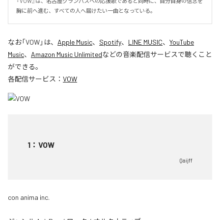
『VOW』は、名古屋グランパスへの応援歌であると同時に、自分自身の信念を
胸に前へ進む、すべての人へ届けたい一曲となっている。
なお「
VOW
」は、
Apple Music
、
Spotify
、
LINE MUSIC
、
YouTube
Music
、
Amazon Music Unlimited
などの音楽配信サービスで聴くこと
ができる。
各配信サービス：
VOW
1
：
VOW
Qaijff
con anima inc.