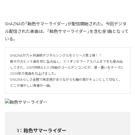
SHAZNAの「飴色サマーライダー」が配信開始された。今回デジタ
ル配信された楽曲は、「飴色サマーライダー」を含む全1曲となって
いる。
SHAZNAが六ヶ月連続デジタルシングルをリリース第２弾！！

数々の大ヒット曲を世に生み出し、ミリオンセラーアルバムまでをも産み出
してきた、IZAM作詞 & A.O.I作曲のゴールデンコンビが、夏・憂いをテーマに
2026年の夏曲を仕上げました。

SHAZNAらしさ全開で疾走感がありながらも胸の奥がキュンとして切なく、
どこか懐かしい青春の一曲。
1
：
飴色サマーライダー