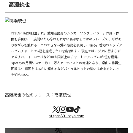
高瀬統也
1996年11月26日生まれ。愛知県出身のシンガーソングライター。作詞・作
曲も手掛け、一度聞いたら忘れられない高瀬ならではのフレーズで、形があ
りながらも触れることのできない愛の感覚を表現し、操る。香港のトップア
ルバムチャートで3冠を達成したのを皮切りに、現在ではアジアに留まらず
アメリカ、ヨーロッパなど80カ国以上のチャートでアルバムが1位を獲得。
Spotifyの月間リスナー数100万人アーティストの常連となり、楽曲の総再生
回数は30億回をはるかに超えるなどバイラルヒットの勢いは止まるところ
を知らない。
高瀬統也
の他のリリース：
高瀬統也
https://t-toya.com