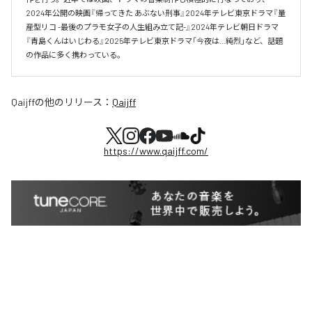
2024年公開の映画『帰ってきた あぶない刑事』2024年テレビ東京ドラマ『量
産型リコ -最後のプラモ女子の人生組み立て記-』2024年テレビ朝日ドラマ
『青島くんはいじわる』2025年テレビ東京ドラマ「今夜は…純烈」など、話題
の作品に多く携わっている。
Qaijff
の他のリリース：
Qaijff
https://www.qaijff.com/