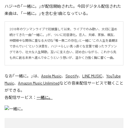
ハジ→の「一緒に。」が配信開始された。今回デジタル配信された
楽曲は、「一緒に。」を含む全1曲となっている。
2018年のワンマンライブで初披露して以来、ライブでのみ歌い、大切に温め
続けてきた一曲「一緒に。」が、ついに初音源化。恋人、夫婦、家族、親友、
仲間――様々な関係に重なる大切な「唯一無二の存在」と一緒に “この人生を最期ま
で歩んでいく”という決意を、ハジ→らしい真っ直ぐな言葉で綴ったラブソン
グであり、壮大な人生賛歌。互いに支え合い、認め合いながら、これから先
も共に創る未来へ進んでゆこうという想いが、温かく力強く胸に響く一曲。
なお「
一緒に。
」は、
Apple Music
、
Spotify
、
LINE MUSIC
、
YouTube
Music
、
Amazon Music Unlimited
などの音楽配信サービスで聴くこと
ができる。
各配信サービス：
一緒に。