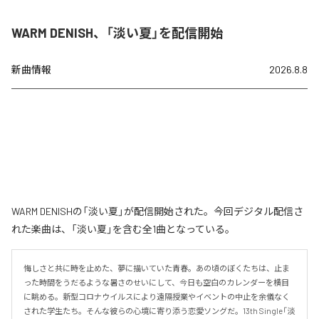
WARM DENISH、「淡い夏」を配信開始
新曲情報
2026.8.8
WARM DENISHの「淡い夏」が配信開始された。今回デジタル配信さ
れた楽曲は、「淡い夏」を含む全1曲となっている。
悔しさと共に時を止めた、夢に描いていた青春。あの頃のぼくたちは、止ま
った時間をうだるような暑さのせいにして、今日も空白のカレンダーを横目
に眺める。新型コロナウイルスにより遠隔授業やイベントの中止を余儀なく
された学生たち。そんな彼らの心境に寄り添う恋愛ソングだ。13th Single「淡