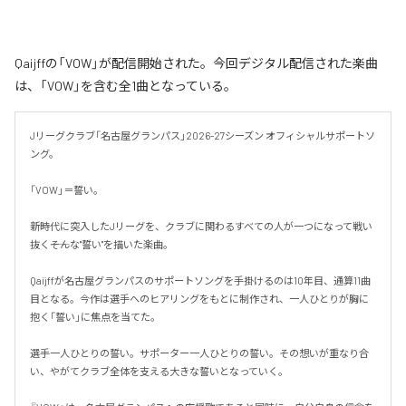
Qaijffの「VOW」が配信開始された。今回デジタル配信された楽曲
は、「VOW」を含む全1曲となっている。
Jリーグクラブ「名古屋グランパス」2026-27シーズン オフィシャルサポートソ
ング。

「VOW」＝誓い。

新時代に突入したJリーグを、クラブに関わるすべての人が一つになって戦い
抜く――そんな"誓い"を描いた楽曲。

Qaijffが名古屋グランパスのサポートソングを手掛けるのは10年目、通算11曲
目となる。今作は選手へのヒアリングをもとに制作され、一人ひとりが胸に
抱く「誓い」に焦点を当てた。

選手一人ひとりの誓い。サポーター一人ひとりの誓い。その想いが重なり合
い、やがてクラブ全体を支える大きな誓いとなっていく。
