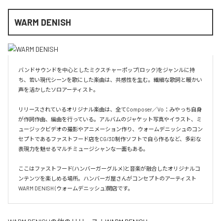
WARM DENISH
バンドサウンドを中心としたミクスチャーポップ(ロック)をジャンルに持
ち、若い現代シーンを歌にした楽曲は、共感性を生む。繊細な歌詞と暖かい
声を活かしたソロアーティスト。

リリースされているオリジナル楽曲は、全てComposer／Vo：みやっち自身
が作詞作曲、編曲を行っている。アルバムのジャケット写真やイラスト、ミ
ュージックビデオの撮影やアニメーション作り、ウォームデニッシュのコン
セプトであるファストフード店をCG/3D制作ソフトで自ら作るなど、多彩な
表現力を魅せるマルチミュージシャンな一面もある。

ここはファストフード(ハンバーガーグルメ)と音楽が融合したオリジナルコ
ンテンツを楽しめる場所。ハンバーガ屋さんがコンセプトのアーティスト
WARM DENISH (ウォームデニッシュ)開店です。