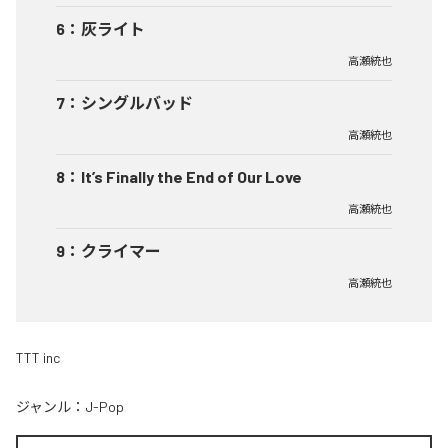
6
：
灰ライト
高瀬統也
7
：
シングルバッド
高瀬統也
8
：
It’s Finally the End of Our Love
高瀬統也
9
：
クライマー
高瀬統也
TTT inc
ジャンル：
J-Pop