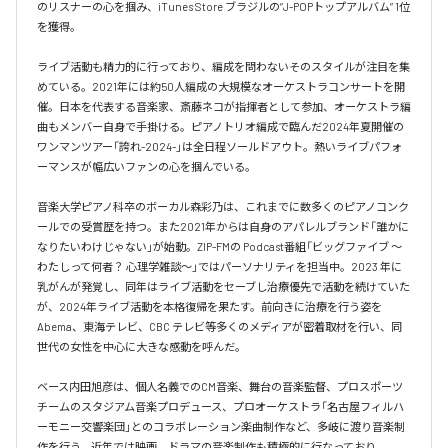
のリスナーの心を掴み、iTunes Store ブラジルの”J-POPトップアルバム” 1位
を獲得。

ライブ活動も精力的に行っており、編成を問わないそのスタイルが注目を集
めている。2021年には約50人編成の大規模なオーケストラコンサートを開
催。日本を代表する音楽家、斎藤ネコが指揮者として参加、オーケストラ編
曲もメンバー自身で手掛ける。ピアノトリオ編成で臨んだ2024年夏開催の
ワンマンツアー「誇れ-2024-」は全日程ソールドアウト。熱いライブパフォ
ーマンスが幅広いファンの心を掴んでいる。

音楽大学ピアノ科卒のボーカル森彩乃は、これまでに数多くのピアノコンク
ールでの受賞歴を持つ。また2021年からは自身のアパレルブランド「誰かに
なりたいわけじゃない」が始動。ZIP-FMの Podcast番組「ビッグファイブ 〜
わたしって何者？ 心理学雑談〜」ではパーソナリティを担当中。2023 年に
乳がんが発覚し、同年はライブ活動をセーブし治療優先で活動を続けていた
が、2024年ライブ活動を本格復帰を果たす。前向きに治療を行う姿を
Abema、東海テレビ、CBC テレビ等多くのメディアが密着取材を行い、同
世代の女性を中心に大きな感動を呼んだ。

ベース内田旭彦は、個人名義でのCM音楽、舞台の音楽監督、プロスポーツ
チームのスタジアム音楽プロデュース、プロオーケストラ「名古屋フィルハ
ーモニー交響楽団」とのコラボレーション楽曲制作など、多岐に渡り音楽制
作を行う。近年では映画、ドラマの音楽制作も積極的に行なっており、