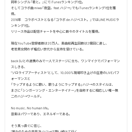
同年シングル『君と。』にてiTunesランキング1位。

そしてコラボ曲 miwa『夜空。feat.ハジ→』でもiTunesランキング1位を獲
得。

2016年　コラボベストとなる『コラボ de ハジベスト。』ではLINE MUSICラ
ンキング1位。

リリース作品は配信チャートを中心に数々のタイトルを獲得。

現在YouTube登録者数は20万人、楽曲総再生回数は2億回に達し、

老若男女問わず幅広い世代から支持を受けている。 

back DJとの連携のみで一人でステージに立ち、ワンマイクでパフォーマン
スしきる、

“ソロライブアーティスト”として、10,000%現場叩き上げの圧巻のLIVEパフ
ォーマンスと

「ラップするように歌い、歌うようにラップする」ハジ→のスタイルは、

まさに「シンガーソング・エンターテイナー」を自称するに相応しい唯一無
二のハジ→ワールド。

No music , No human life。

音楽はパワーであり、エネルギーである。

そう真っ直ぐに信じ、
