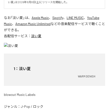
い夏」は2026年8月8日(土)にリリースを開始した。
なお「
淡い夏
」は、
Apple Music
、
Spotify
、
LINE MUSIC
、
YouTube
Music
、
Amazon Music Unlimited
などの音楽配信サービスで聴くこと
ができる。
各配信サービス：
淡い夏
1
：
淡い夏
WARM DENISH
blowout Music Labels
ジャンル：
J-Pop
/
ロック