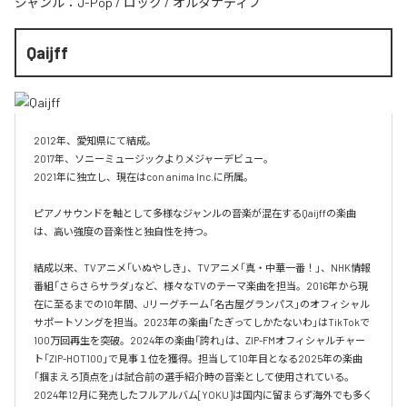
ジャンル：
J-Pop
/
ロック
/
オルタナティブ
Qaijff
2012年、愛知県にて結成。

2017年、ソニーミュージックよりメジャーデビュー。

2021年に独立し、現在はcon anima Inc.に所属。

ピアノサウンドを軸として多様なジャンルの音楽が混在するQaijffの楽曲
は、高い強度の音楽性と独自性を持つ。

結成以来、TVアニメ「いぬやしき」、TVアニメ「真・中華一番！」、NHK情報
番組「さらさらサラダ」など、様々なTVのテーマ楽曲を担当。2016年から現
在に至るまでの10年間、Jリーグチーム「名古屋グランパス」のオフィシャル
サポートソングを担当。2023年の楽曲「たぎってしかたないわ」はTikTokで
100万回再生を突破。2024年の楽曲「誇れ」は、ZIP-FMオフィシャルチャー
ト「ZIP-HOT100」で見事１位を獲得。担当して10年目となる2025年の楽曲
「掴まえろ頂点を」は試合前の選手紹介時の音楽として使用されている。

2024年12月に発売したフルアルバム[YOKU]は国内に留まらず海外でも多く