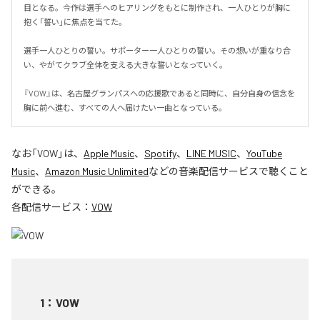
目となる。今作は選手へのヒアリングをもとに制作され、一人ひとりが胸に
抱く「誓い」に焦点を当てた。

選手一人ひとりの誓い。サポーター一人ひとりの誓い。その想いが重なり合
い、やがてクラブ全体を支える大きな誓いとなっていく。

『VOW』は、名古屋グランパスへの応援歌であると同時に、自分自身の信念を
胸に前へ進む、すべての人へ届けたい一曲となっている。
なお「
VOW
」は、
Apple Music
、
Spotify
、
LINE MUSIC
、
YouTube
Music
、
Amazon Music Unlimited
などの音楽配信サービスで聴くこと
ができる。
各配信サービス：
VOW
1
：
VOW