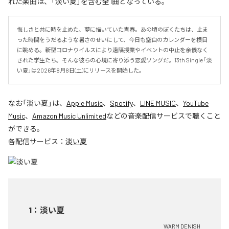
れた楽曲は、「淡い夏」を含む全1曲となっている。
悔しさと共に時を止めた、夢に描いていた青春。あの頃のぼくたちは、止ま
った時間をうだるような暑さのせいにして、今日も空白のカレンダーを横目
に眺める。新型コロナウイルスにより遠隔授業やイベントの中止を余儀なく
された学生たち。そんな彼らの心境に寄り添う恋愛ソングだ。13th Single「淡
い夏」は2026年8月8日(土)にリリースを開始した。
なお「
淡い夏
」は、
Apple Music
、
Spotify
、
LINE MUSIC
、
YouTube
Music
、
Amazon Music Unlimited
などの音楽配信サービスで聴くこと
ができる。
各配信サービス：
淡い夏
1
：
淡い夏
WARM DENISH