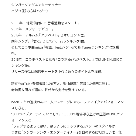
シンガーソングエンターテイナー

ハジ→（読み方はハジー）

2005年　地元 仙台にて 音楽活動をスタート。

2013年　メジャーデビュー。

2015年　アルバム『 ハジベスト。』オリコン４位。

同年シングル『君と。』にてiTunesランキング1位。

そしてコラボ曲 miwa『夜空。feat.ハジ→』でもiTunesランキング1位を獲
得。

2016年　コラボベストとなる『コラボ de ハジベスト。』ではLINE MUSICラ
ンキング1位。

リリース作品は配信チャートを中心に数々のタイトルを獲得。

現在YouTube登録者数は20万人、楽曲総再生回数は2億回に達し、

老若男女問わず幅広い世代から支持を受けている。 

back DJとの連携のみで一人でステージに立ち、ワンマイクでパフォーマン
スしきる、

“ソロライブアーティスト”として、10,000%現場叩き上げの圧巻のLIVEパフ
ォーマンスと

「ラップするように歌い、歌うようにラップする」ハジ→のスタイルは、

まさに「シンガーソング・エンターテイナー」を自称するに相応しい唯一無