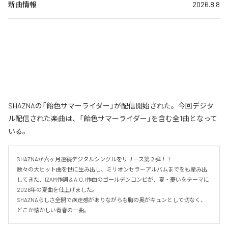
新曲情報
2026.8.8
SHAZNAの「飴色サマーライダー」が配信開始された。今回デジタ
ル配信された楽曲は、「飴色サマーライダー」を含む全1曲となって
いる。
SHAZNAが六ヶ月連続デジタルシングルをリリース第２弾！！

数々の大ヒット曲を世に生み出し、ミリオンセラーアルバムまでをも産み出
してきた、IZAM作詞 & A.O.I作曲のゴールデンコンビが、夏・憂いをテーマに
2026年の夏曲を仕上げました。

SHAZNAらしさ全開で疾走感がありながらも胸の奥がキュンとして切なく、
どこか懐かしい青春の一曲。