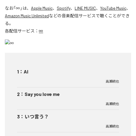
なお「
∞
」は、
Apple Music
、
Spotify
、
LINE MUSIC
、
YouTube Music
、
Amazon Music Unlimited
などの音楽配信サービスで聴くことができ
る。
各配信サービス：
∞
1
：
AI
高瀬統也
2
：
Say you love me
高瀬統也
3
：
いつ言う？
高瀬統也