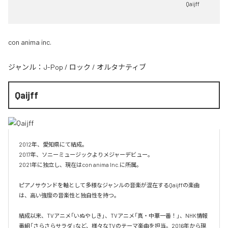
Qaijff
con anima inc.
ジャンル：
J-Pop
/
ロック
/
オルタナティブ
Qaijff
2012年、愛知県にて結成。

2017年、ソニーミュージックよりメジャーデビュー。

2021年に独立し、現在はcon anima Inc.に所属。

ピアノサウンドを軸として多様なジャンルの音楽が混在するQaijffの楽曲
は、高い強度の音楽性と独自性を持つ。

結成以来、TVアニメ「いぬやしき」、TVアニメ「真・中華一番！」、NHK情報
番組「さらさらサラダ」など、様々なTVのテーマ楽曲を担当。2016年から現