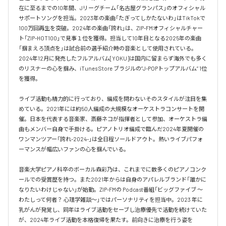
在に至るまでの10年間、Jリーグチーム「名古屋グランパス」のオフィシャル
サポートソングを担当。2023年の楽曲「たぎってしかたないわ」はTikTokで
100万回再生を突破。2024年の楽曲「誇れ」は、ZIP-FMオフィシャルチャー
ト「ZIP-HOT100」で見事１位を獲得。担当して10年目となる2025年の楽曲
「掴まえろ頂点を」は試合前の選手紹介時の音楽として使用されている。

2024年12月に発売したフルアルバム[YOKU]は国内に留まらず海外でも多く
のリスナーの心を掴み、iTunes Store ブラジルの”J-POPトップアルバム” 1位
を獲得。

ライブ活動も精力的に行っており、編成を問わないそのスタイルが注目を集
めている。2021年には約50人編成の大規模なオーケストラコンサートを開
催。日本を代表する音楽家、斎藤ネコが指揮者として参加、オーケストラ編
曲もメンバー自身で手掛ける。ピアノトリオ編成で臨んだ2024年夏開催の
ワンマンツアー「誇れ-2024-」は全日程ソールドアウト。熱いライブパフォ
ーマンスが幅広いファンの心を掴んでいる。

音楽大学ピアノ科卒のボーカル森彩乃は、これまでに数多くのピアノコンク
ールでの受賞歴を持つ。また2021年からは自身のアパレルブランド「誰かに
なりたいわけじゃない」が始動。ZIP-FMの Podcast番組「ビッグファイブ 〜
わたしって何者？ 心理学雑談〜」ではパーソナリティを担当中。2023 年に
乳がんが発覚し、同年はライブ活動をセーブし治療優先で活動を続けていた
が、2024年ライブ活動を本格復帰を果たす。前向きに治療を行う姿を