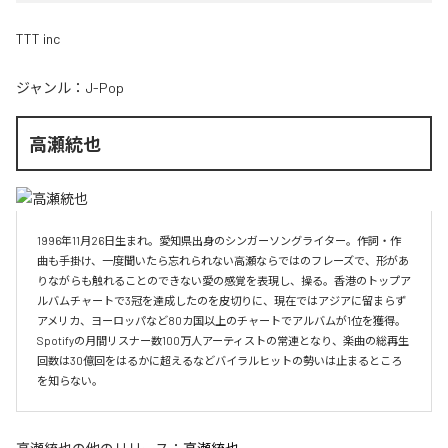
TTT inc
ジャンル：
J-Pop
高瀬統也
1996年11月26日生まれ。愛知県出身のシンガーソングライター。作詞・作
曲も手掛け、一度聞いたら忘れられない高瀬ならではのフレーズで、形があ
りながらも触れることのできない愛の感覚を表現し、操る。香港のトップア
ルバムチャートで3冠を達成したのを皮切りに、現在ではアジアに留まらず
アメリカ、ヨーロッパなど80カ国以上のチャートでアルバムが1位を獲得。
Spotifyの月間リスナー数100万人アーティストの常連となり、楽曲の総再生
回数は30億回をはるかに超えるなどバイラルヒットの勢いは止まるところ
を知らない。