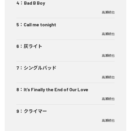
4
：
Bad B Boy
高瀬統也
5
：
Call me tonight
高瀬統也
6
：
灰ライト
高瀬統也
7
：
シングルバッド
高瀬統也
8
：
It’s Finally the End of Our Love
高瀬統也
9
：
クライマー
高瀬統也