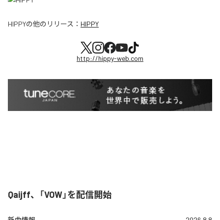
HIPPY
の他のリリース：
HIPPY
http://hippy-web.com
Qaijff、「VOW」を配信開始
新曲情報
2026.8.8