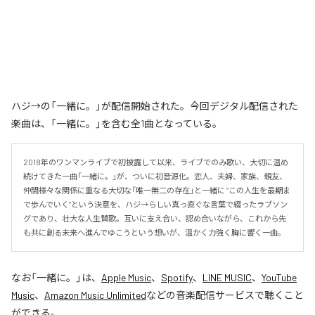
ハジ→の「一緒に。」が配信開始された。今回デジタル配信された
楽曲は、「一緒に。」を含む全1曲となっている。
2018年のワンマンライブで初披露して以来、ライブでのみ歌い、大切に温め
続けてきた一曲「一緒に。」が、ついに初音源化。恋人、夫婦、家族、親友、
仲間――様々な関係に重なる大切な「唯一無二の存在」と一緒に “この人生を最期ま
で歩んでいく”という決意を、ハジ→らしい真っ直ぐな言葉で綴ったラブソン
グであり、壮大な人生賛歌。互いに支え合い、認め合いながら、これから先
も共に創る未来へ進んでゆこうという想いが、温かく力強く胸に響く一曲。
なお「
一緒に。
」は、
Apple Music
、
Spotify
、
LINE MUSIC
、
YouTube
Music
、
Amazon Music Unlimited
などの音楽配信サービスで聴くこと
ができる。