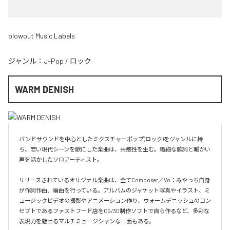
blowout Music Labels
ジャンル：
J-Pop
/
ロック
WARM DENISH
バンドサウンドを中心としたミクスチャーポップ(ロック)をジャンルに持
ち、若い現代シーンを歌にした楽曲は、共感性を生む。繊細な歌詞と暖かい
声を活かしたソロアーティスト。

リリースされているオリジナル楽曲は、全てComposer／Vo：みやっち自身
が作詞作曲、編曲を行っている。アルバムのジャケット写真やイラスト、ミ
ュージックビデオの撮影やアニメーション作り、ウォームデニッシュのコン
セプトであるファストフード店をCG/3D制作ソフトで自ら作るなど、多彩な
表現力を魅せるマルチミュージシャンな一面もある。
