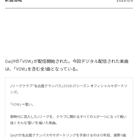
Qaijffの「VOW」が配信開始された。今回デジタル配信された楽曲
は、「VOW」を含む全1曲となっている。
Jリーグクラブ「名古屋グランパス」2026-27シーズン オフィシャルサポートソ
ング。

「VOW」＝誓い。

新時代に突入したJリーグを、クラブに関わるすべての人が一つになって戦い
抜く――そんな"誓い"を描いた楽曲。

Qaijffが名古屋グランパスのサポートソングを手掛けるのは10年目、通算11曲