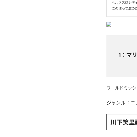
ヘルメスはシテ
にのぼって海の
1
：
マ
ワールドミッシ
ジャンル：
ニ
川下笑里