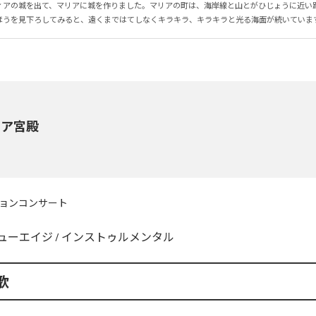
ィアの城を出て、マリアに城を作りました。マリアの町は、海岸線と山とがひじょうに近い
ほうを見下ろしてみると、遠くまではてしなくキラキラ、キラキラと光る海面が続いていま
リア宮殿
ョンコンサート
ューエイジ
/
インストゥルメンタル
歌