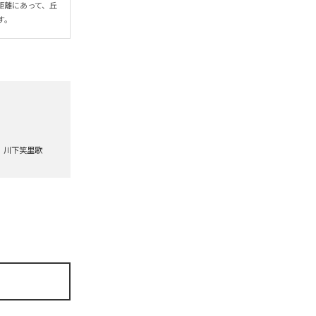
距離にあって、丘
す。
川下笑里歌