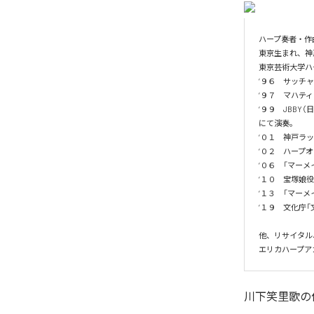
ハープ奏者・作曲
東京生まれ、神
東京芸術大学ハー
‘９６　サッチャ
‘９７　マハテ
‘９９　JBB
にて演奏。

‘０１　神戸ラ
‘０２　ハープ
‘０６　「マーメ
‘１０　宝塚娘
‘１３　「マーメイ
‘１９　文化庁「
他、リサイタル
エリカハープア
川下笑里歌
の