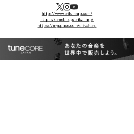
http://www.erikaharp.com/
https://ameblo.jp/erikaharp/
https://myspace.com/erikaharp