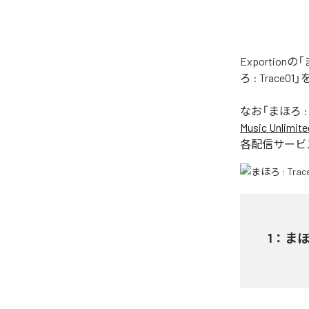
Exportio
ろ : Trac
なお「
まほろ : 
Music Unlimite
各配信サービ
1
：
まほろ