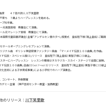
家　　４７弦の詩人 川下笑里歌 

戸育ち　７歳よりハープレッスンを始める。

プ科卒業。

ー元英国首相　晩餐会にて演奏。

ィール元マレーシア首相　晩餐会にて演奏。

Y（日本国際児童図書評議会）主催「アンデルセン賞の夕べ」授賞式　皇后陛下様（現上皇后）ご臨
ッセホールオープニングレセプションで演奏。

オリジナル曲　ギリシャ神話叙情ファンタジー楽曲　「マーメイド伝説１００曲集」を作曲。

イド伝説・スペシャル版CD」リリース　皇后陛下（現上皇后）美智子様にCD献上。

役スターにハープレッスン　レッスンの模様はタカラヅカ・スカイ・ステージで全国に放映。
ド伝説１００曲集」全曲CD（vol.1～vol.5）リリース　皇后陛下（現上皇后）美智子様にCD献上。
文化芸術による子供育成事業」による小学校でのハープ演奏会。

、コンサート、多数開催　　

カデミー主催　〔神戸芸術センター教室・加西教室〕
他のリリース：
川下笑里歌