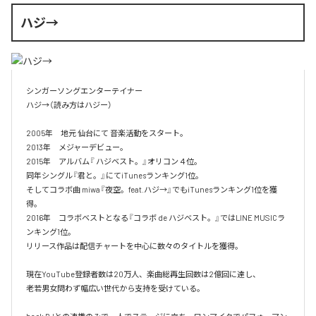
ハジ→
シンガーソングエンターテイナー

ハジ→（読み方はハジー）

2005年　地元 仙台にて 音楽活動をスタート。

2013年　メジャーデビュー。

2015年　アルバム『 ハジベスト。』オリコン４位。

同年シングル『君と。』にてiTunesランキング1位。

そしてコラボ曲 miwa『夜空。feat.ハジ→』でもiTunesランキング1位を獲
得。

2016年　コラボベストとなる『コラボ de ハジベスト。』ではLINE MUSICラ
ンキング1位。

リリース作品は配信チャートを中心に数々のタイトルを獲得。

現在YouTube登録者数は20万人、楽曲総再生回数は2億回に達し、

老若男女問わず幅広い世代から支持を受けている。 
