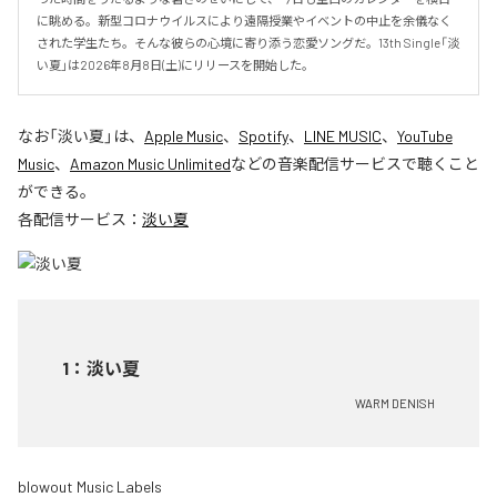
に眺める。新型コロナウイルスにより遠隔授業やイベントの中止を余儀なく
された学生たち。そんな彼らの心境に寄り添う恋愛ソングだ。13th Single「淡
い夏」は2026年8月8日(土)にリリースを開始した。
なお「
淡い夏
」は、
Apple Music
、
Spotify
、
LINE MUSIC
、
YouTube
Music
、
Amazon Music Unlimited
などの音楽配信サービスで聴くこと
ができる。
各配信サービス：
淡い夏
1
：
淡い夏
WARM DENISH
blowout Music Labels