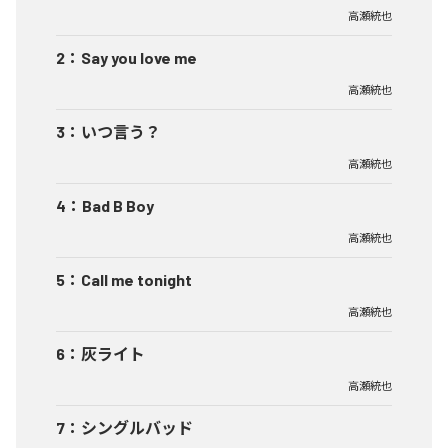
高瀬統也
2
：
Say you love me
高瀬統也
3
：
いつ言う？
高瀬統也
4
：
Bad B Boy
高瀬統也
5
：
Call me tonight
高瀬統也
6
：
灰ライト
高瀬統也
7
：
シングルバッド