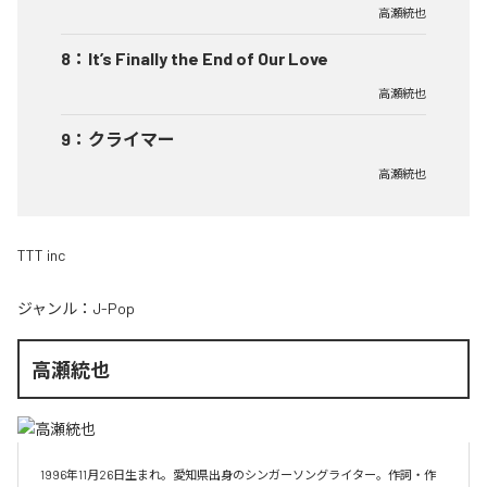
高瀬統也
8
：
It’s Finally the End of Our Love
高瀬統也
9
：
クライマー
高瀬統也
TTT inc
ジャンル：
J-Pop
高瀬統也
1996年11月26日生まれ。愛知県出身のシンガーソングライター。作詞・作