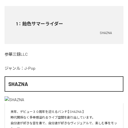
1
：
飴色サマーライダー
SHAZNA
参華三釼LLC
ジャンル：
J-Pop
SHAZNA
来年、デビュー３０周年を迎えるバンド【 SHAZNA 】

時代関係なく多幸感溢れるライブ空間を創り出しています。

自分達が好きな音を奏で、自分達が好きなヴィジュアルで、楽しむ事をモッ