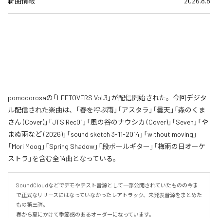
新曲情報
2026.8.8
pomodorosaの「LEFTOVERS Vol.3」が配信開始された。今回デジタ
ル配信された楽曲は、「春を呼ぶ雨」「アスタラ」「曇天」「森のくま
さん (Cover)」「JTS Rec01」「風の谷のナウシカ (Cover)」「Seven」「や
まぬ雨など (2026)」「sound sketch 3-11-2014」「without moving」
「Mori Moog」「Spring Shadow」「段ボールギター」「梅雨の日オーケ
ストラ」を含む全14曲となっている。
SoundCloudなどでデモやテスト音源として一部公開されていたものの今ま
で正式なリリースにはなっていなかったレアトラック、未発表音源をまとめた
もの第三弾。

春から夏にかけて季節感のあるオーダーになっています。
