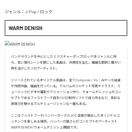
ジャンル：
J-Pop
/
ロック
WARM DENISH
バンドサウンドを中心としたミクスチャーポップ(ロック)をジャンルに持
ち、若い現代シーンを歌にした楽曲は、共感性を生む。繊細な歌詞と暖かい
声を活かしたソロアーティスト。

リリースされているオリジナル楽曲は、全てComposer／Vo：みやっち自身
が作詞作曲、編曲を行っている。アルバムのジャケット写真やイラスト、ミ
ュージックビデオの撮影やアニメーション作り、ウォームデニッシュのコン
セプトであるファストフード店をCG/3D制作ソフトで自ら作るなど、多彩な
表現力を魅せるマルチミュージシャンな一面もある。

ここはファストフード(ハンバーガーグルメ)と音楽が融合したオリジナルコ
ンテンツを楽しめる場所。ハンバーガ屋さんがコンセプトのアーティスト
WARM DENISH (ウォームデニッシュ)開店です。