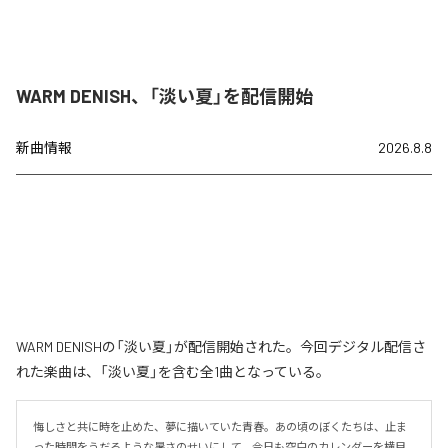
WARM DENISH、「淡い夏」を配信開始
新曲情報
2026.8.8
WARM DENISHの「淡い夏」が配信開始された。今回デジタル配信さ
れた楽曲は、「淡い夏」を含む全1曲となっている。
悔しさと共に時を止めた、夢に描いていた青春。あの頃のぼくたちは、止ま
った時間をうだるような暑さのせいにして、今日も空白のカレンダーを横目