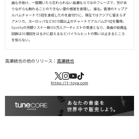
曲も手掛け、一度聞いたら忘れられない高瀬ならではのフレーズで、形があ
りながらも触れることのできない愛の感覚を表現し、操る。香港のトップア
ルバムチャートで3冠を達成したのを皮切りに、現在ではアジアに留まらず
アメリカ、ヨーロッパなど80カ国以上のチャートでアルバムが1位を獲得。
Spotifyの月間リスナー数100万人アーティストの常連となり、楽曲の総再生
回数は30億回をはるかに超えるなどバイラルヒットの勢いは止まるところ
を知らない。
高瀬統也
の他のリリース：
高瀬統也
https://t-toya.com