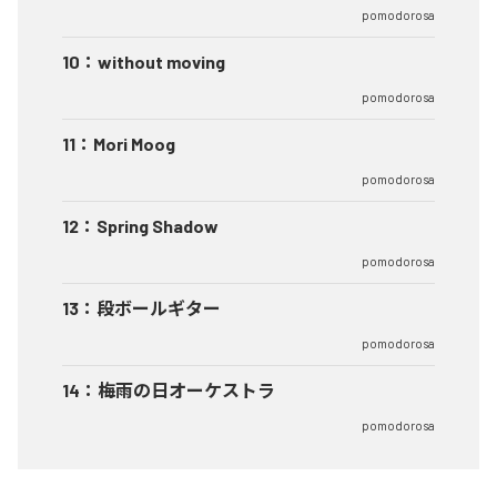
pomodorosa
10
：
without moving
pomodorosa
11
：
Mori Moog
pomodorosa
12
：
Spring Shadow
pomodorosa
13
：
段ボールギター
pomodorosa
14
：
梅雨の日オーケストラ
pomodorosa