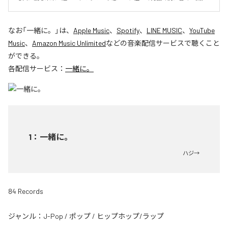
なお「
一緒に。
」は、
Apple Music
、
Spotify
、
LINE MUSIC
、
YouTube
Music
、
Amazon Music Unlimited
などの音楽配信サービスで聴くこと
ができる。
各配信サービス：
一緒に。
1
：
一緒に。
ハジ→
84 Records
ジャンル：
J-Pop
/
ポップ
/
ヒップホップ/ラップ