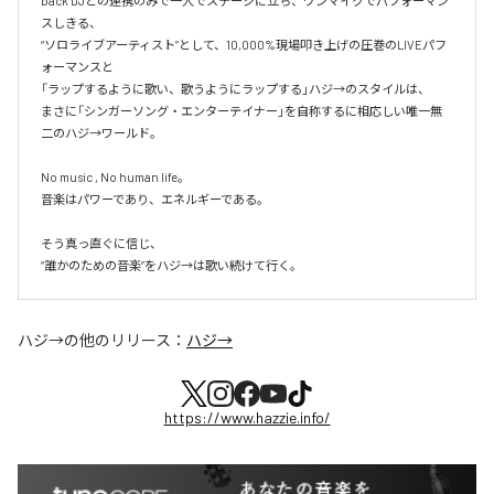
back DJとの連携のみで一人でステージに立ち、ワンマイクでパフォーマン
スしきる、

“ソロライブアーティスト”として、10,000%現場叩き上げの圧巻のLIVEパフ
ォーマンスと

「ラップするように歌い、歌うようにラップする」ハジ→のスタイルは、

まさに「シンガーソング・エンターテイナー」を自称するに相応しい唯一無
二のハジ→ワールド。

No music , No human life。

音楽はパワーであり、エネルギーである。

そう真っ直ぐに信じ、

ハジ→
の他のリリース：
ハジ→
https://www.hazzie.info/