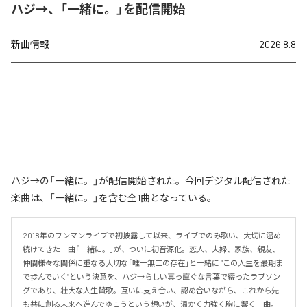
ハジ→、「一緒に。」を配信開始
新曲情報
2026.8.8
ハジ→の「一緒に。」が配信開始された。今回デジタル配信された
楽曲は、「一緒に。」を含む全1曲となっている。
2018年のワンマンライブで初披露して以来、ライブでのみ歌い、大切に温め
続けてきた一曲「一緒に。」が、ついに初音源化。恋人、夫婦、家族、親友、
仲間――様々な関係に重なる大切な「唯一無二の存在」と一緒に “この人生を最期ま
で歩んでいく”という決意を、ハジ→らしい真っ直ぐな言葉で綴ったラブソン
グであり、壮大な人生賛歌。互いに支え合い、認め合いながら、これから先
も共に創る未来へ進んでゆこうという想いが、温かく力強く胸に響く一曲。