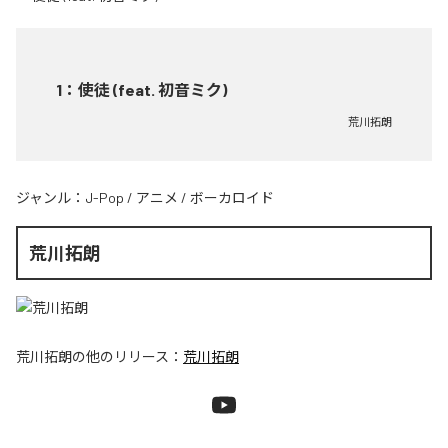
1
：
使徒 (feat. 初音ミク)
荒川拓朗
ジャンル：
J-Pop
/
アニメ
/
ボーカロイド
荒川拓朗
荒川拓朗
の他のリリース：
荒川拓朗