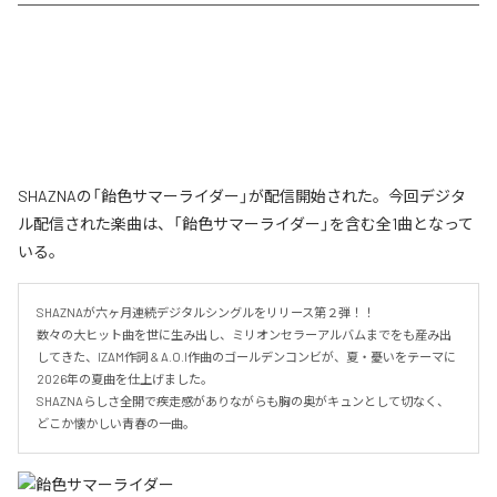
SHAZNAの「飴色サマーライダー」が配信開始された。今回デジタ
ル配信された楽曲は、「飴色サマーライダー」を含む全1曲となって
いる。
SHAZNAが六ヶ月連続デジタルシングルをリリース第２弾！！

数々の大ヒット曲を世に生み出し、ミリオンセラーアルバムまでをも産み出
してきた、IZAM作詞 & A.O.I作曲のゴールデンコンビが、夏・憂いをテーマに
2026年の夏曲を仕上げました。

SHAZNAらしさ全開で疾走感がありながらも胸の奥がキュンとして切なく、
どこか懐かしい青春の一曲。