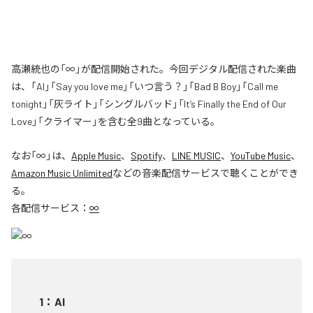
高瀬統也の「∞」が配信開始された。今回デジタル配信された楽曲
は、「AI」「Say you love me」「いつ言う？」「Bad B Boy」「Call me
tonight」「灰ライト」「シングルバッド」「It’s Finally the End of Our
Love」「クライマー」を含む全9曲となっている。
なお「
∞
」は、
Apple Music
、
Spotify
、
LINE MUSIC
、
YouTube Music
、
Amazon Music Unlimited
などの音楽配信サービスで聴くことができ
る。
各配信サービス：
∞
1
：
AI