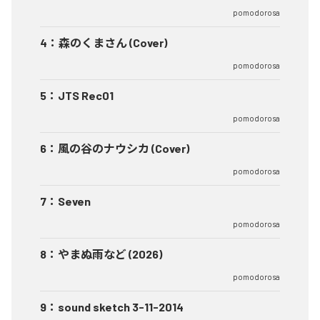
pomodorosa
4
：
森のくまさん (Cover)
pomodorosa
5
：
JTS Rec01
pomodorosa
6
：
風の谷のナウシカ (Cover)
pomodorosa
7
：
Seven
pomodorosa
8
：
やまぬ雨など (2026)
pomodorosa
9
：
sound sketch 3-11-2014